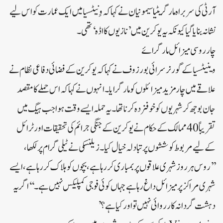
آر ٹی کی سربراہ مارگریٹیا سیمونیان نے کہا کہ وِنیٹسیا میں ایک عمارت کو اس لیے
نشانہ بنایا گیا کیونکہ یہ یوکرین میں ’نازیوں کا اڈہ‘ تھی۔
چار روسی میزائل مار گرائے
وینیٹسیا کے گورنر سرائی بورزوف نے کہا کہ یوکرین کے فضائی دفاعی نظام نے
علاقے میں چار مزید میزائلوں کو مار گرایا۔انہوں نے کہا کہ اس حملے کا مقصد
جان بوجھ کر شہریوں کو خوفزدہ کرنا تھا۔یہ حملہ ایسے وقت ہوا جب ہیگ میں
تقریباً 40 ممالک کے حکام نے یوکرین کے جنگی جرائم کی تحقیقات اور ٹرائل
کے لیے مربوط کوششوں پر تبادلہ خیال کیا۔زیلنسکی نے ٹیلی گرام پر لکھا،
’’روس ہر روز شہری علاقوں پر بمباری کر رہا ہے، بچوں کو ہلاک کر رہا ہے، ایسے
شہری مراکز پر میزائل داغ رہا ہے جہاں کوئی فوجی کمپلیکس نہیں ہے۔‘‘اگر یہ
دہشت گردانہ کارروائی نہیں تو اور کیا ہے؟’