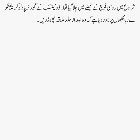
شروع میں روسی فوج کے قبضے میں چلا گیا تھا۔ڈونیٹسک کے گورنر پاولو کریلینکو
نے رہائشیوں پر زور دیا ہے کہ وہ جلد از جلد علاقہ چھوڑ دیں۔