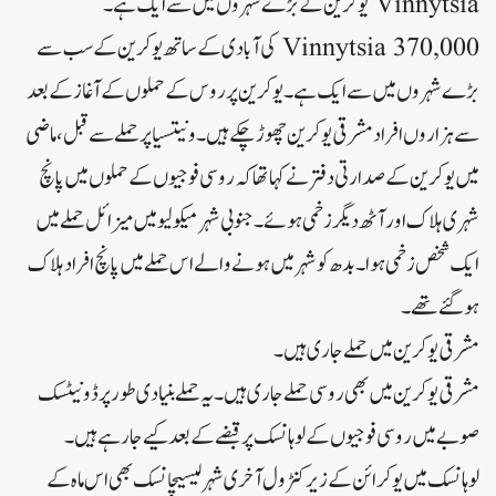
Vinnytsia یوکرین کے بڑے شہروں میں سے ایک ہے۔
Vinnytsia 370,000
کی آبادی کے ساتھ یوکرین کے سب سے
بڑے شہروں میں سے ایک ہے۔یوکرین پر روس کے حملوں کے آغاز کے بعد
سے ہزاروں افراد مشرقی یوکرین چھوڑ چکے ہیں۔ونیتسیا پر حملے سے قبل، ماضی
میں یوکرین کے صدارتی دفتر نے کہا تھا کہ روسی فوجیوں کے حملوں میں پانچ
شہری ہلاک اور آٹھ دیگر زخمی ہوئے۔جنوبی شہر میکولیو میں میزائل حملے میں
ایک شخص زخمی ہوا۔بدھ کو شہر میں ہونے والے اس حملے میں پانچ افراد ہلاک
ہو گئے تھے۔
مشرقی یوکرین میں حملے جاری ہیں۔
مشرقی یوکرین میں بھی روسی حملے جاری ہیں۔یہ حملے بنیادی طور پر ڈونیٹسک
صوبے میں روسی فوجیوں کے لوہانسک پر قبضے کے بعد کیے جا رہے ہیں۔
لوہانسک میں یوکرائن کے زیر کنٹرول آخری شہر لیسیچانسک بھی اس ماہ کے