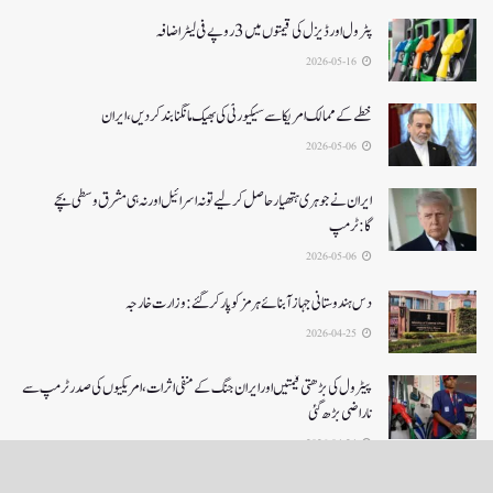
پٹرول اور ڈیزل کی قیمتوں میں 3 روپے فی لیٹر اضافہ
2026-05-16
خطے کے ممالک امریکا سے سیکیورٹی کی بھیک مانگنا بند کر دیں، ایران
2026-05-06
ایران نے جوہری ہتھیار حاصل کرلیے تو نہ اسرائیل اور نہ ہی مشرق وسطی بچے
گا:ٹرمپ
2026-05-06
دس ہندوستانی جہاز آبنائے ہرمز کوپار کرگئے: وزارت خارجہ
2026-04-25
پیٹرول کی بڑھتی قیمتیں اور ایران جنگ کے منفی اثرات ، امریکیوں کی صدر ٹرمپ سے
ناراضی بڑھ گئی
2026-04-24