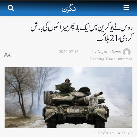
روس نے یوکرین میں ایک بار پھر میزائلوں کی بارش
کردی، 21ہلاک
2022-07-15
by
Nigraan News
A
A
Reading Time: 1min read
روس نے یوکرین پر ایک اور بڑا میزائل حملہ کر دیا