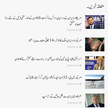
متعلقہ خبریں۔
امریکا اور ایران کے درمیان سوئس مذاکرات ، 60دن کے اندر حتمی ڈیل کےلئے روڈ
میپ پر متفق
2026-06-23
امریکہ اور ایران جنگ کا خاتمہ، 14نکاتی معاہدے پر دستخط
2026-06-19
اسرائیل کا یورپی یونین کی خارجہ پالیسی سربراہ سے رابطے ختم کرنے کا اعلان
2026-06-18
امریکہ میں بی-52بمبار طیارہ کیلفورنیا میں گر کر تباہ، 8ہلاک
2026-06-16
ہم جلد ہی ایران سے نکل جائیں گے:ٹرمپ
2026-06-06