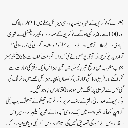
جمعرات کو یوکرین کے شہر ونیتسا پر روسی میزائل حملے میں 21 افراد ہلاک
اور 100 سے زائد زخمی ہو گئے۔یوکرین کے صدر ولادیمیر زیلنسکی نے شہری
آبادی والے علاقے میں ہونے والے حملے کو "دہشت گردی کی کارروائی”
قرار دیا۔یوکرین کی قومی پولیس نے کہا کہ دارالحکومت کیف سے 268 کلومیٹر
جنوب مغرب میں واقع شہر وِنیتشیا میں تین میزائل ایک دفتر کی عمارت سے
ٹکرا گئے اور قریبی رہائشی عمارتوں کو نقصان پہنچا۔میزائل حملے میں فائرنگ کی
گئی جس سے قریبی پارکنگ میں موجود 50 کاریں تباہ ہو گئیں۔
یوکرین کے صدارتی دفتر کے نائب سربراہ کریلو تیموشینکو نے میسجنگ ایپ ٹیلی
گرام پر لکھا کہ بحیرہ اسود میں ایک روسی آبدوز نے شہر پر کیلیبر کروز میزائل
داغا۔روس نے حملے کی تصدیق نہیں کی۔تاہم، روس کے ٹیلی ویژن نیٹ ورک