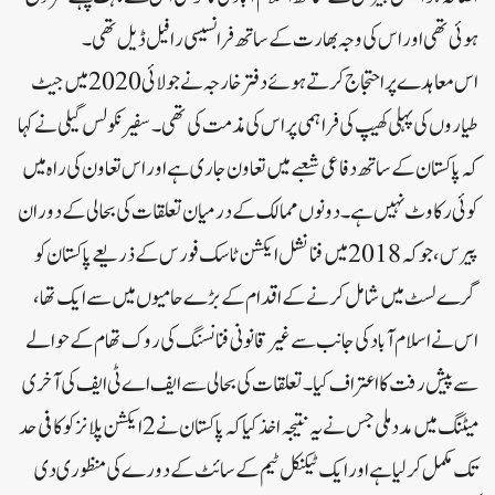
ہوئی تھی اور اس کی وجہ بھارت کے ساتھ فرانسیسی رافیل ڈیل تھی۔
اس معاہدے پر احتجاج کرتے ہوئے دفتر خارجہ نے جولائی 2020 میں جیٹ
طیاروں کی پہلی کھیپ کی فراہمی پر اس کی مذمت کی تھی۔سفیر نکولس گیلی نے کہا
کہ پاکستان کے ساتھ دفاعی شعبے میں تعاون جاری ہے اور اس تعاون کی راہ میں
کوئی رکاوٹ نہیں ہے۔دونوں ممالک کے درمیان تعلقات کی بحالی کے دوران
پیرس، جو کہ 2018 میں فنانشل ایکشن ٹاسک فورس کے ذریعے پاکستان کو
گرے لسٹ میں شامل کرنے کے اقدام کے بڑے حامیوں میں سے ایک تھا،
اس نے اسلام آباد کی جانب سے غیر قانونی فنانسنگ کی روک تھام کے حوالے
سے پیش رفت کا اعتراف کیا۔تعلقات کی بحالی سے ایف اے ٹی ایف کی آخری
میٹنگ میں مدد ملی جس نے یہ نتیجہ اخذ کیا کہ پاکستان نے 2 ایکشن پلانز کو کافی حد
تک مکمل کر لیا ہے اور ایک ٹیکنیکل ٹیم کے سائٹ کے دورے کی منظوری دی