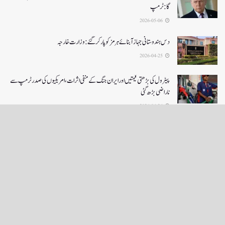
گا:ٹرمپ
2026-05-06
دس ہندوستانی جہاز آبنائے ہرمز کوپار کرگئے: وزارت خارجہ
2026-04-25
پیٹرول کی بڑھتی قیمتیں اور ایران جنگ کے منفی اثرات ، امریکیوں کی صدر ٹرمپ سے
ناراضی بڑھ گئی
2026-04-24
LOAD MORE
English News
e-Paper
نگراں ٹی وی