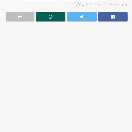
پاکستان سے دوطرفہ تعلقات کے ازسرنو آغاز کے خواہشمند ہیں: نکولس گیلے