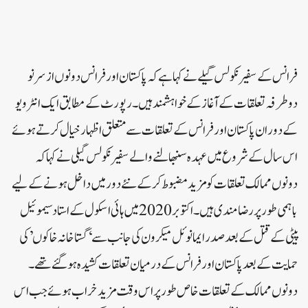
فرانس کے سفیر نکولس گیلے نے کہا ہے کہ پاکستان اور فرانس دونوں از سر نو
دوطرفہ تعلقات کے آغاز کے خواہشمند ہیں۔رپورٹ کے مطابق ایک انٹرویو
کے دوران پاکستان اور فرانس کے تعلقات سے متعلق اظہار خیال کرتے ہوئے
اس سال کے شروع میں عہدہ سنبھالنے والے سفیر نکولس گیلی نے کہا کہ
دونوں ممالک تعلقات کو مزید مضبوط کرکے نئے دور میں داخل ہونے کے لیے
باہمی طور پر رضامندی ہیں۔اکتوبر 2020 میں ہائی اسکول کے استاد سیموئیل
پیٹی کے قتل کے بعد صدر ایمانوئل میکرون کی جا نب سے ‘گستاخانہ خاکوں’ کی
حمایت کے بعد پاکستان اور فرانس کے درمیان تعلقات کشیدہ ہو گئے تھے۔
دونوں ممالک کے تعلقات خاص طور پر اس وقت مزید خراب ہوئے جب اس