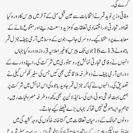
کرے گی۔
وفاقی وزیر نوید قمر نے انتخابات سے عین قبل مئی کے آخر میں پیرس کا دورہ کیا
تھا اور تجارتی اور اقتصادی تعلقات کو مزید وسعت دینے اور متنوع بنانے کے
معاہدے پر دستخط کیے۔دوسری جانب، جون کے وسط میں آرمی چیف جنرل قمر
باجوہ نے 13 سے 16 جون تک پیرس کا غیر اعلانیہ 3 روزہ دورہ کیا جہاں
انہوں نے دفاعی تجارتی نمائش یوروسیٹوری میں شرکت کی۔اپنے دورے کے
دوران آرمی چیف نے دو طرفہ ملاقاتیں بھی کیں جس کی سفیر نکولس گیلی نے
تصدیق کی۔انہوں نے کہا کہ جنرل قمر جاوید باجوہ کی اس نمائش میں شرکت پر
ہمیں بہت خوشی ہوئی، ان کی سائیڈ لائن پر بھی کچھ دو طرفہ مصروفیات رہیں،
تاہم یہ ایسا موقع نہیں تھا کہ جہاں بڑے فیصلے کیے جاتے۔
دونوں ممالک کے درمیان تعلقات میں گستاخانہ خاکوں کی وجہ کشیدگی میں
اضافہ ہوا لیکن پیرس کے ساتھ اسلام آباد کی ناخوشی اس سے بہت پہلے شروع