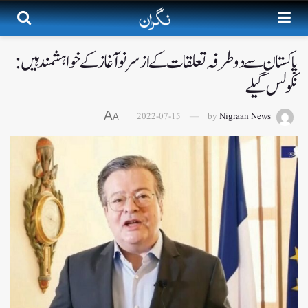
پاکستان سے دوطرفہ تعلقات کے ازسرنو آغاز کے خواہشمند ہیں:
نکولس گیلے
A
2022-07-15
by
Nigraan News
A