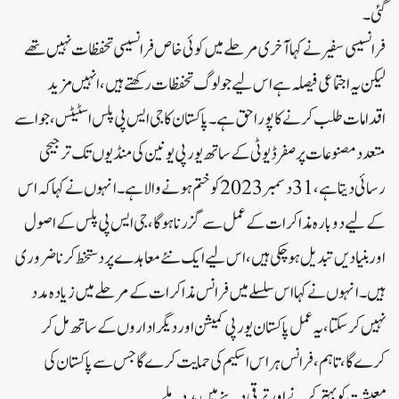
گئی۔
فرانسیسی سفیر نے کہا آخری مرحلے میں کوئی خاص فرانسیسی تحفظات نہیں تھے
لیکن یہ اجتماعی فیصلہ ہے اس لیے جو لوگ تحفظات رکھتے ہیں، انہیں مزید
اقدامات طلب کرنے کا پورا حق ہے۔پاکستان کا جی ایس پی پلس اسٹیٹس، جو اسے
متعدد مصنوعات پر صفر ڈیوٹی کے ساتھ یورپی یونین کی منڈیوں تک ترجیحی
رسائی دیتا ہے، 31 دسمبر 2023 کو ختم ہونے والا ہے۔انہوں نے کہا کہ اس
کے لیے دوبارہ مذاکرات کے عمل سے گزرنا ہوگا، جی ایس پی پلس کے اصول
اور بنیادیں تبدیل ہوچکی ہیں، اس لیے ایک نئے معاہدے پر دستخط کرنا ضروری
ہیں۔انہوں نے کہا اس سلسلے میں فرانس مذاکرات کے مرحلے میں زیادہ مدد
نہیں کرسکتا، یہ عمل پاکستان یورپی کمیشن اور دیگر اداروں کے ساتھ مل کر
کرے گا، تاہم، فرانس ہر اس اسکیم کی حمایت کرے گا جس سے پاکستان کی
معیشت کو بہتر کرنے اور ترقی دینے میں مدد ملے۔