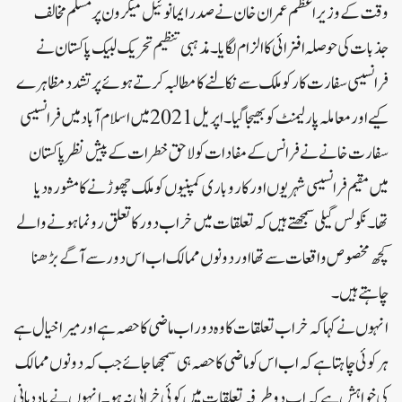
وقت کے وزیر اعظم عمران خان نے صدر ایمانوئیل میکرون پر مسلم مخالف
جذبات کی حوصلہ افزائی کا الزام لگایا۔مذہبی تنظیم تحریک لبیک پاکستان نے
فرانسیسی سفارت کار کو ملک سے نکالنے کا مطالبہ کرتے ہوئے پرتشدد مظاہرے
کیے اور معاملہ پارلیمنٹ کو بھیجا گیا۔اپریل 2021 میں اسلام آباد میں فرانسیسی
سفارت خانے نے فرانس کے مفادات کو لاحق خطرات کے پیش نظر پاکستان
میں مقیم فرانسیسی شہریوں اور کاروباری کمپنیوں کو ملک چھوڑنے کا مشورہ دیا
تھا۔نکولس گیلی سمجھتے ہیں کہ تعلقات میں خراب دور کا تعلق رونما ہونے والے
کچھ مخصوص واقعات سے تھا اور دونوں ممالک اب اس دور سے آگے بڑھنا
چاہتے ہیں۔
انہوں نے کہا کہ خراب تعلقات کا وہ دور اب ماضی کا حصہ ہے اور میرا خیال ہے
ہر کوئی چاہتا ہے کہ اب اس کو ماضی کا حصہ ہی سمجھا جائے جب کہ دونوں ممالک
کی خواہش ہے کہ اب دو طرفہ تعلقات میں کوئی خرابی نہ ہو۔انہوں نے یاد دہانی