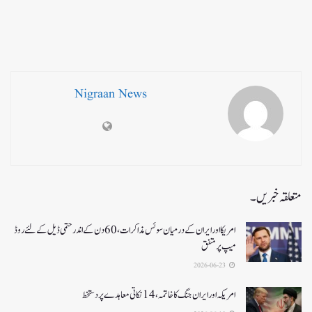
Nigraan News
متعلقہ خبریں۔
امریکا اور ایران کے درمیان سوئس مذاکرات ، 60دن کے اندر حتمی ڈیل کےلئے روڈ
میپ پر متفق
2026-06-23
امریکہ اور ایران جنگ کا خاتمہ، 14نکاتی معاہدے پر دستخط