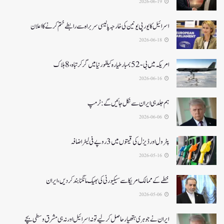
2026-06-19
اسرائیل کا یورپی یونین کی خارجہ پالیسی سربراہ سے رابطے ختم کرنے کا اعلان
2026-06-18
امریکہ میں بی-52بمبار طیارہ کیلفورنیا میں گر کر تباہ، 8ہلاک
2026-06-16
ہم جلد ہی ایران سے نکل جائیں گے:ٹرمپ
2026-06-06
پٹرول اور ڈیزل کی قیمتوں میں 3 روپے فی لیٹر اضافہ
2026-05-16
خطے کے ممالک امریکا سے سیکیورٹی کی بھیک مانگنا بند کر دیں، ایران
2026-05-06
ایران نے جوہری ہتھیار حاصل کرلیے تو نہ اسرائیل اور نہ ہی مشرق وسطی بچے