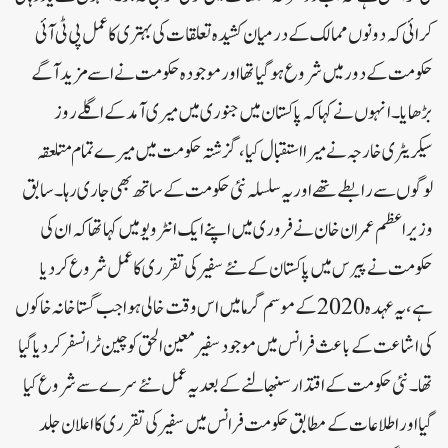
کرائی کہ دونوں ممالک کے درمیان کشیدہ تعلقات کی بہتری کا عمل پی ٹی آئی
حکومت کے دور میں شروع ہو گیا تھا اور موجودہ حکومت نے اسے مزید آگے
بڑھایا۔انہوں نے کہا کہ پاکستان میں جنوری میں میری آمد کے اگلے روز
سیکریٹری خارجہ نے میرا استقبال کیا، گزشتہ حکومت میں میرے تمام متلعقہ
لوگوں سے رابطے تھے اور یہ سلسلہ نئی حکومت کے ساتھ بھی جاری رہا۔سابق
وزیراعظم عمران خان نے فروری میں اپنے ایک انٹرویو میں کہا تھا کہ ان کی
حکومت نے پیرس میں پاکستان کے نئے سفیر کی تقرری کا عمل شروع کر دیا
ہے، یہ عہدہ 2020 کے موسم گرما میں اس وقت خالی ہوا جب گستاخانہ خاکوں
کی اشاعت کے باعث فرانس میں موجود سفیر معین الحق کو چین ٹرانسفر کر دیا گیا
تھا۔نئی حکومت کے اقتدار سنبھالنے کے بعد یہ عمل نئے سرے سے شروع کیا
گیا اور اطلاعات کے مطابق حکومت فرانس میں سفیر کی تقرری کا اعلان جلد