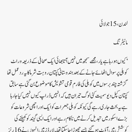
لندن، 15 جولائی
مانیٹرنگ
‘کیوں ہو رہا ہے یار، مجھے سمجھ میں نہیں آتا بھائی ایک صحافی کے ذریعہ وراٹ
کوہلی پر سوال اٹھائے جانے کے بعد ہندوستانی کپتان روہت شرما کایہ ردعمل تھا
گزشتہ چند برسوں میں کوہلی کی فارم قومی تشویش کا موضوع بن گئی ہےسابق
کپتان کپل دیو سمیت کئی لوگ حیران ہیں کہ انہیں ڈراپ کیوں نہیں کیا جا رہا
ہے یہ بحث جاری رہے گی کیونکہ کوہلی جمعرات کو ایک اور اچھی شروعات کو
بڑے اسکورمیں تبدیل کرنے میں ناکام رہے اور ایک ایسی گیند کو کھیلنے کی
کوشش میں آؤٹ ہو گئے جسے چھوڑاجا سکتا تھا۔ لارڈز میں انہوں نے 16 رنز