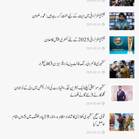
2026-02-16
چیمپئنز ٹرافی میں جیت کے لیے محنت کر رہے ہیں :محمد رضوان
2025-02-18
چیمپئنز ٹرافی 2025کے لئے کمنٹری پینل کا اعلان
2025-02-18
کشمیری فائٹر دلی رنگ فائٹ میںڈویلز سیزن 3کا فاتح قرار
2025-02-16
کشمیرموسیقی کیلئے ایک بہترین جگہ ،امتیاز بٹ کی ڈائریکشن میں دلی کے نوجوان
گلوکارنے3نئے گانے فلمائے
2025-02-08
قومی سطح پر کشمیری کھلاڑی کا شاندار مظاہرہ،،انڈر19پاور لفٹنگ میں5واں مقام
حاصل کیا
2025-01-22