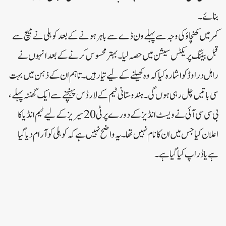
بنائے۔
کمر میں کھنچاؤ کی وجہ سے پہلے ون ڈے سے باہر ہونے کے بعد کوہلی نے میچ سے
قبل بیٹنگ پریکٹس سیشن میں حصہ لیا۔ بہترمحسوس کرنے کے بعد انہوں نے
راہل دراوڈ کو اشارہ کیا کہ وہ کھیلنے کے لیے تیار ہیں۔ تاہم ان کے ذہن میں بہت
سی باتیں چل رہی ہوں گی۔ ہندوستانی ٹیم کے لارڈس پہنچنے سے ایک گھنٹہ پہلے،
بی سی سی آئی نے ویسٹ انڈیز کے دورے پر ٹی 20 سیریز کے لیے ٹیم انڈیا کا
اعلان کیا جس میں ان کا نام نہیں تھا۔ یہ واضح نہیں ہے کہ کوہلی کو آرام دیا گیا
ہے یا ڈراپ کیا گیا ہے۔