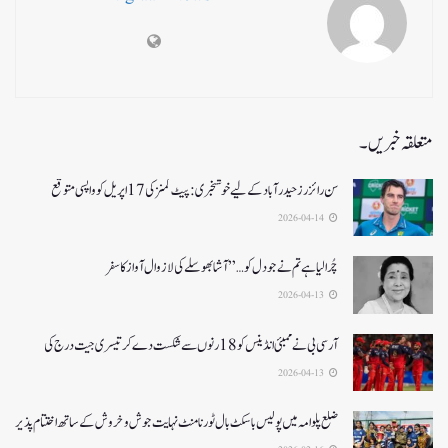
متعلقہ خبریں۔
سن رائزرز حیدرآباد کے لیے خوشخبری: پیٹ کمنز کی 17 اپریل کو واپسی متوقع
2026-04-14
چُرا لیا ہے تم نے جو دل کو…” آشا بھوسلے کی لازوال آواز کا سفر
2026-04-13
آرسی بی نے ممبئی انڈینس کو 18 رنوں سے شکست دے کر تیسری جیت درج کی
2026-04-13
ضلع پلوامہ میں پولیس باسکٹ بال ٹورنامنٹ نہایت جوش و خروش کے ساتھ اختتام پذیر