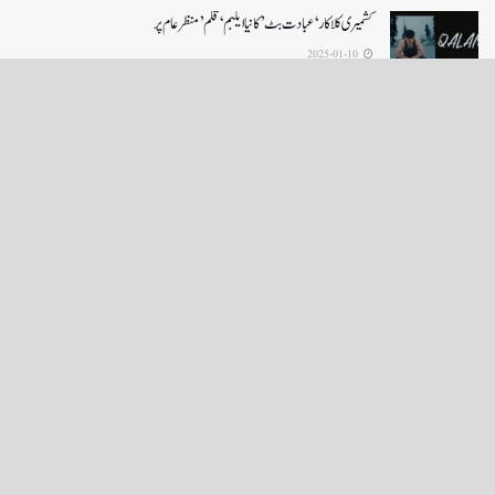
کشمیری کلاکار ‘عبادت بٹ’ کانیا ایلبم ‘قلم’ منظر عام پر
2025-01-10
LOAD MORE
English News
e-Paper
نگراں ٹی وی
4th floor firdous shah bulding Abi guzar Srinagar-190001
+911943566963,9419001837,6005481804 RNI:- JKURD/2007/22206
Email:
editornigraan@gmail.com
.
GITS
-
Copyright Daily Nigraan
© Designed by