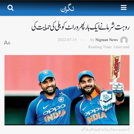
روہت شرما نے ایک بار پھر وراٹ کوہلی کی حمایت کی
2022-07-15
by
Nigraan News
A
A
Reading Time: 1min read
تیسرا ون ڈے: روہت شرما نے 3 سالہ سنچری کی خشک سالی ختم کی