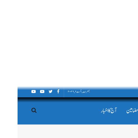
جمعرات, اگست ۶, ۲۰۲۶
مضامین
آج کا اخبار