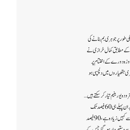
کی طور پر جوہری بم بنانے کی
رٹ کے مطابق کمال خرازی نے
وزہ دورے کے اختتام پر
ی ہتھیاروں میں دلچسپی ہو
یں ہم 60 فیصد تک یورینیم افزودہ کرنے میں کامیاب ہو گئے اور ہم آسانی سے 90 فیصد افزودہ یورینیم تیار کر سکتے ہیں …
ایران کے پاس نیوکلیئر بم بنانے کے تکنیکی ذرائع ہیں لیکن ایران کی جانب سے اسے بنانے کا کوئی فیصلہ نہیں کیا گیا۔ایران پہلے ہی 60 فیصد تک
افزودگی کر رہا ہے جو تہران کے عالمی طاقتوں کے ساتھ 2015 کے جوہری معاہدے کے تحت 3.67 فیصد کی حد سے کہیں زیادہ ہے، 90 فیصد
مپ جوہری معاہدے سے دستبردار ہو گئے جس کے