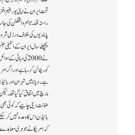
تحت ایران نے اپنی یورینیم اف
راستہ تھا۔تاہم واشنگٹن کی ج
پابندیوں کی خلاف ورزی شرو
پچھلے سال ایران کے انٹیلی جنس 
نے 2000 کی دہائی ک
کو ریفائن کر رہا ہے اور اگر ام
مارچ میں اتفاق کیا گیا تھا۔لی
ضمانت دینی چاہیے کہ کوئی بھ
بائیڈن اس کا وعدہ نہیں کر سکتے
کہ امریکا نے جوہری معاہدے ک