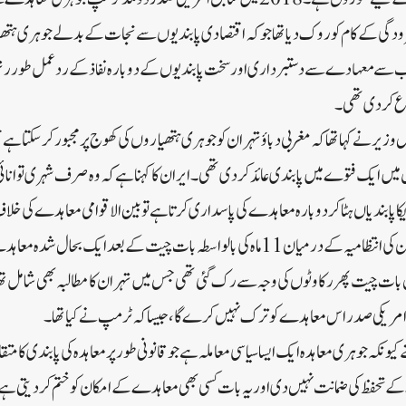
زودگی کے کام کو روک دیا تھا جو کہ اقتصادی پابندیوں سے نجات کے بدلے جوہری ہتھی
انب سے معہادے سے دستبرداری اور سخت پابندیوں کے دوبارہ نفاذ کے ردعمل طور 
ع کر دی تھی۔
وزیر نے کہا تھا کہ مغربی دباؤ تہران کو جوہری ہتھیاروں کی کھوج پر مجبور کر سکتا ہ
ے اوائل میں ایک فتوے میں پابندی عائد کر دی تھی۔ایران کا کہنا ہے کہ وہ صرف شہری توان
ریکا پابندیاں ہٹا کر دوبارہ معاہدے کی پاسداری کرتا ہے تو بین الاقوامی معاہدے کی خ
ہے۔ویانا میں تہران اور بائیڈن کی انتظامیہ کے درمیان 11 ماہ کی بالواسطہ بات چیت کے بعد 
کن بات چیت پھر رکاوٹوں کی وجہ سے رک گئی تھی جس میں تہران کا مطالبہ بھی شامل تھا
ی امریکی صدر اس معاہدے کو ترک نہیں کرے گا، جیسا کہ ٹرمپ نے کیا تھا۔
 کیونکہ جوہری معاہدہ ایک ایسا سیاسی معاملہ ہے جو قانونی طور پر معاہدہ کی پابندی کا
ے تحفظ کی ضمانت نہیں دی اور یہ بات کسی بھی معاہدے کے امکان کو ختم کر دیتی 