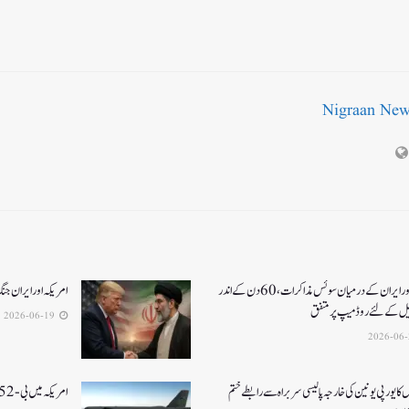
Nigraan Ne
امریکا اور ایران کے درمیان سوئس مذاکرات ، 60دن کے اندر
امریکہ اور ایران جنگ کا خاتمہ، 14نک
یل کےلئے روڈ میپ پر متفق
2026-06-19
 کا یورپی یونین کی خارجہ پالیسی سربراہ سے رابطے ختم
امریکہ میں بی-52بمبار طیارہ کیلفورنیا میں گر کر تباہ، 8ہلاک