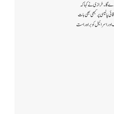
ر دے گا۔خرازی نے کہا کہ
 پالیسی پر کبھی بھی بات
 اور اسرائیل کو براہ راست