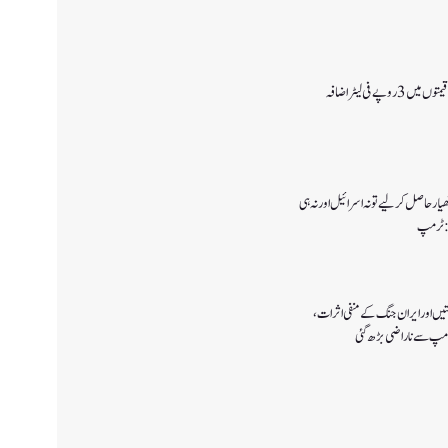
وپے فی لیٹر اضافہ
ار حاصل کرلیے تو نہ اسرائیل اور نہ ہی
ا:ٹرمپ
تیں اور ایران جنگ کے منفی اثرات ،
رمپ سے ناراضی بڑھ گئی