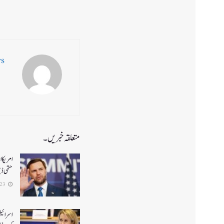
ws
متعلقہ خبریں۔
حتمی ڈ
2026-06-23
اسرائیل