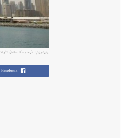
ایران جوہری بم بنانے کی صلاحیت رکھتا ہے، خامنائی کے مشیر کا دع
Facebook