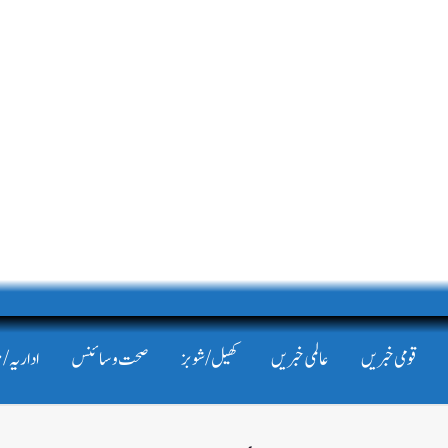
قومی خبریں
عالمی خبریں
کھیل/شوبز
صحت و سائنس
اداریہ/ 