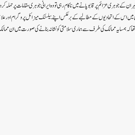
 کے جوہری عزائم پر قابو پانے میں ناکام رہی تو وہ ایرانی جوہری مقامات پر حملہ ک
یں اس کے اتحادیوں کے مطالبے کے برعکس اپنے بیلسٹک میزائل پروگرام اور علاقائی
ھا کہ ہمسایہ ممالک کی طرف سے ہماری سلامتی کو نشانہ بنانے کی صورت میں ان ممالک