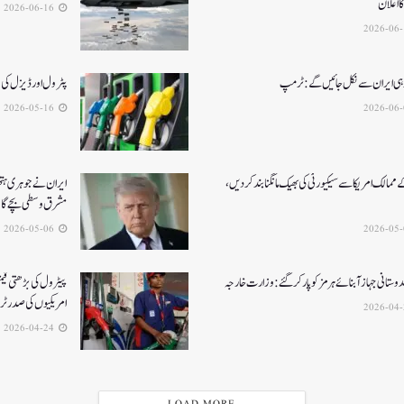
 اعلان
2026-06-16
 ہی ایران سے نکل جائیں گے:ٹرمپ
پٹرول اور ڈیزل کی قیمتوں میں 3 ر
2026-05-16
ممالک امریکا سے سیکیورٹی کی بھیک مانگنا بند کر دیں،
ایران نے جوہری ہتھی
مشرق وسطی بچے گ
2026-05-06
ستانی جہاز آبنائے ہرمز کوپار کرگئے: وزارت خارجہ
پیٹرول کی بڑھتی قیم
امریکیوں کی صدر ٹ
2026-04-24