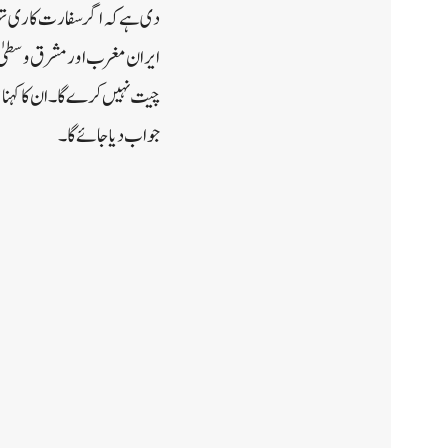
دی ہے کہ اگر سفارت کاری تہران
ایران مغرب اور مشرق وسطیٰ م
چیت نہیں کرے گا۔ان کا کہنا ت
جواب دیا جائے گا۔