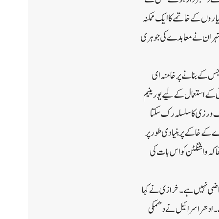
اروں کے خاتمے کا ایک ممکنہ
ر تہران نے معاہدے کی جوہری
ے جس کے بنانے پر خامنہ ای
ائی کے استعمال کے لیے یورینیم
لاف ورزی کا سلسلہ رک سکتا
ایک بحال شدہ معاہدے کے خاکے پر بنیادی طور پر
 کہ واشنگٹن کو اس بات کی
 متقاضی نہیں ہے۔خرازی نے کہا
ہے۔ادھر اسرائیل نے دھمکی