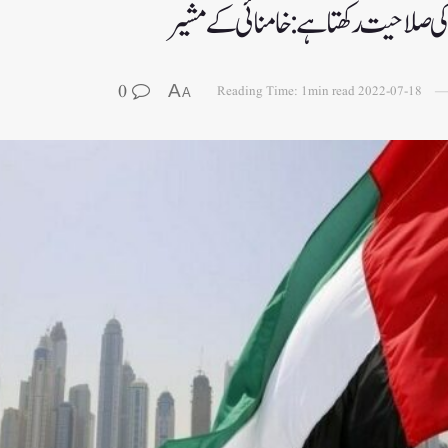
کی صلاحیت رکھتا ہے : خامنائی کے مشیر
0
A
Reading Time: 1min read
2022-07-18
A