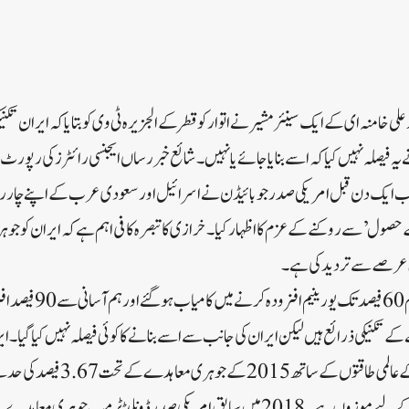
ی خامنہ ای کے ایک سینئر مشیر نے اتوار کو قطر کے الجزیرہ ٹی وی کو بتایا کہ ایران تکنی
ہ فیصلہ نہیں کیا کہ اسے بنایا جائے یا نہیں۔ شائع خبر رساں ایجنسی رائٹرز کی رپو
جب ایک دن قبل امریکی صدر جو بائیڈن نے اسرائیل اور سعودی عرب کے اپنے چار ر
حصول’ سے روکنے کے عزم کا اظہار کیا۔خرازی کا تبصرہ کافی اہم ہے کہ ایران کو جوہر
 عرصے سے تردید کی ہے۔
ان کا کہنا تھا کہ چند دنوں م
تک افزودہ یورینیم جوہری بم کے لیے موزوں ہے۔2018 میں سابق امریکی صدر ڈونلڈ ٹر