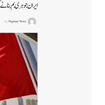
ایران جوہری بم بنانے 
by
Nigraan News