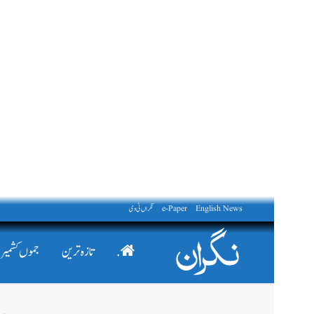
English News
e-Paper
نگراں ٹی وی
.
تازہ ترین
جموں کشمیر