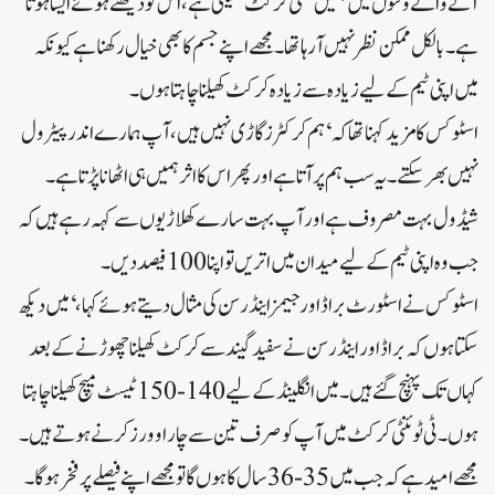
آنے والے وقتوں میں ہمیں کتنی کرکٹ کھیلنی ہے، اس کو دیکھتے ہوئے ایسا ہوتا
ہے۔ بالکل ممکن نظر نہیں آرہا تھا۔مجھے اپنے جسم کا بھی خیال رکھنا ہے کیونکہ
میں اپنی ٹیم کے لیے زیادہ سے زیادہ کرکٹ کھیلنا چاہتا ہوں۔
اسٹوکس کا مزید کہنا تھا کہ ‘ہم کرکٹرز گاڑی نہیں ہیں، آپ ہمارے اندر پیٹرول
نہیں بھر سکتے۔یہ سب ہم پر آتا ہے اور پھر اس کا اثر ہمیں ہی اٹھانا پڑتا ہے۔
شیڈول بہت مصروف ہے اور آپ بہت سارے کھلاڑیوں سے کہہ رہے ہیں کہ
جب وہ اپنی ٹیم کے لیے میدان میں اتریں تو اپنا 100 فیصد دیں۔
اسٹوکس نے اسٹورٹ براڈ اور جیمز اینڈرسن کی مثال دیتے ہوئے کہا، ‘میں دیکھ
سکتا ہوں کہ براڈ اور اینڈرسن نے سفید گیند سے کرکٹ کھیلنا چھوڑنے کے بعد
کہاں تک پہنچ گئے ہیں۔میں انگلینڈ کے لیے 140-150 ٹیسٹ میچ کھیلنا چاہتا
ہوں۔ٹی ٹوئنٹی کرکٹ میں آپ کو صرف تین سے چار اوورز کرنے ہوتے ہیں۔
مجھے امید ہے کہ جب میں 35-36 سال کا ہوں گا تو مجھے اپنے فیصلے پر فخر ہوگا۔