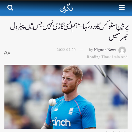
پر بین اسٹوکس کا درد، کہا – ‘ہم ایسی گاڑی نہیں جس میں پیٹرول
بھر سکیں
2022-07-20
by
Nigraan News
A
A
Reading Time: 1min read