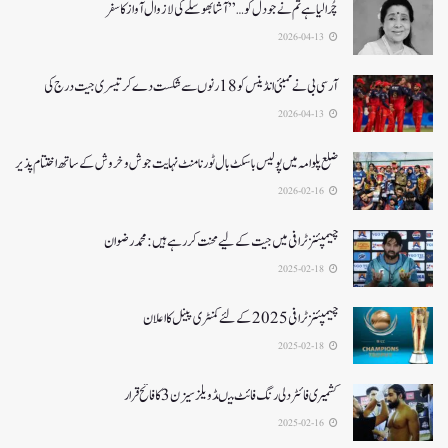
چُرا لیا ہے تم نے جو دل کو…” آشا بھوسلے کی لازوال آواز کا سفر
2026-04-13
آرسی بی نے ممبئی انڈینس کو 18 رنوں سے شکست دے کر تیسری جیت درج کی
2026-04-13
ضلع پلوامہ میں پولیس باسکٹ بال ٹورنامنٹ نہایت جوش و خروش کے ساتھ اختتام پذیر
2026-02-16
چیمپئنز ٹرافی میں جیت کے لیے محنت کر رہے ہیں :محمد رضوان
2025-02-18
چیمپئنز ٹرافی 2025کے لئے کمنٹری پینل کا اعلان
2025-02-18
کشمیری فائٹر دلی رنگ فائٹ میںڈویلز سیزن 3کا فاتح قرار
2025-02-16