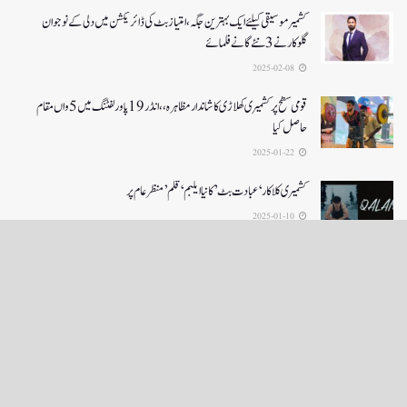
کشمیرموسیقی کیلئے ایک بہترین جگہ ،امتیاز بٹ کی ڈائریکشن میں دلی کے نوجوان
گلوکارنے3نئے گانے فلمائے
2025-02-08
قومی سطح پر کشمیری کھلاڑی کا شاندار مظاہرہ،،انڈر19پاور لفٹنگ میں5واں مقام
حاصل کیا
2025-01-22
کشمیری کلاکار ‘عبادت بٹ’ کانیا ایلبم ‘قلم’ منظر عام پر
2025-01-10
LOAD MORE
English News
e-Paper
نگراں ٹی وی