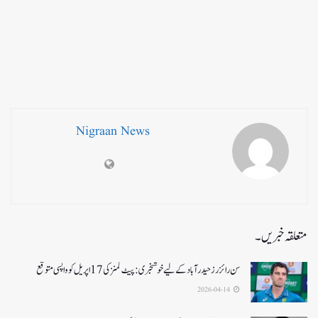
Nigraan News
متعلقہ خبریں۔
سن رائزرز حیدرآباد کے لیے خوشخبری: پیٹ کمنز کی 17 اپریل کو واپسی متوقع
2026-04-14