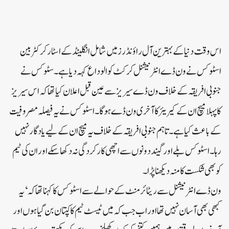
اس وقت دنیا کے بہترین آل راؤنڈرز میں شامل انگلینڈ کے اسٹار کرکٹر بین
اسٹوکس نے ون ڈے انٹرنیشنل کرکٹ کو الوداع کہہ دیا ہے۔سٹوکس نے
جنوبی افریقہ کے خلاف ون ڈے سیریز سے عین قبل اعلان کیا تھا کہ اس سیریز
کا پہلا میچ ان کے کیریئر کا آخری ون ڈے ہوگا۔اسٹوکس نے یہ فیصلہ مصروفیت
کے باعث کیا ہے۔تاہم جنوبی افریقہ کے خلاف یہ میچ ان کے لیے یادگار نہیں
رہا۔اسٹوکس بلے اور گیند دونوں سے اچھی کارکردگی نہ دکھا سکے اور ان کی ٹیم
کو بھی شکست کا منہ دیکھنا پڑا۔
ون ڈے انٹرنیشنل سے ریٹائرمنٹ کے حوالے سے اسٹوکس کا کہنا تھا کہ ‘یہ
کبھی بھی آسان نہیں تھا اور اب جب کہ میں ٹیسٹ ٹیم کا کپتان بن گیا ہوں اور