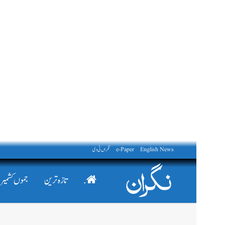
English News
e-Paper
نگراں ٹی وی
.
تازہ ترین
جموں کشمیر