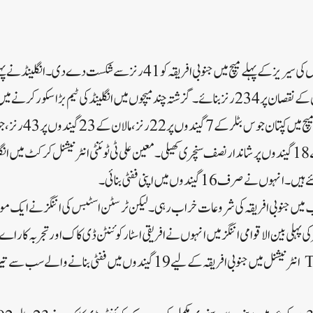
انگلینڈ نے تین ایک روزہ میچوں کی سیریز کے پہلے میچ میں جنوبی افریقہ کو 41 رنز سے
مقررہ 20 اوورز میں 6 وکٹوں کے نقصان پر 234 رنز بنائے۔گزشتہ چند میچوں میں انگلینڈ کی ٹیم بڑا
پر 90 رنز اور پھر معین علی نے 18 گیندوں پر شاندار نصف سنچری کھیلی۔معین علی ٹی ٹوئنٹی انٹرنیشنل کرکٹ 
 صرف 16 گیندوں میں اپنی ففٹی بنائی۔
ب میں جنوبی افریقہ کی شروعات خراب رہی۔لیکن ٹرسٹن اسٹبس کی اننگز نے ایک موقع 
پہلی بین الاقوامی اننگز میں انہوں نے افریقی اسٹار کوئنٹن ڈی کاک اور تجربہ کار اے بی 
دیا ہے۔درحقیقت، سٹبز T20 انٹرنیشنل میں جنوبی افریقہ کے لیے 19 گیندوں میں ففٹ