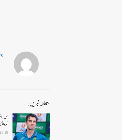
ws
متعلقہ خبریں۔
کو واپس
2026-04-14