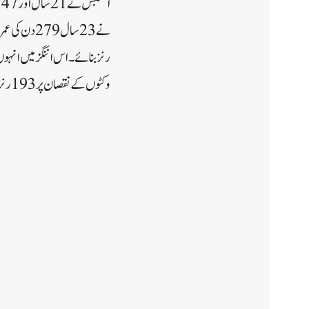
وکٹوں کے نقصان پر 193 رنز ہی بنا سکی۔