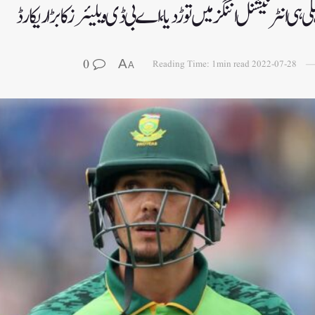
ی انٹرنیشنل اننگز میں توڑ دیا، اے بی ڈی ویلیئرز کا بڑا ریکارڈ
0
A
Reading Time: 1min read
2022-07-28
A