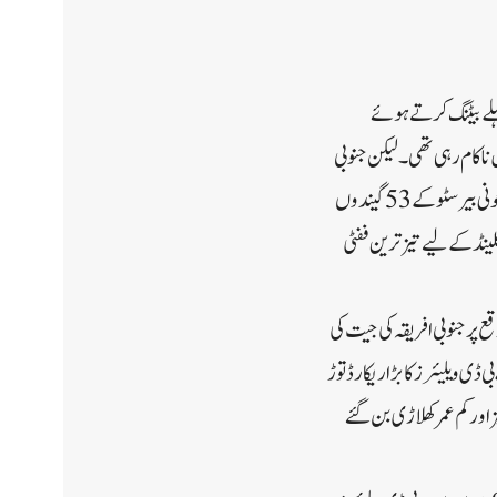
 شکست دے دی۔انگلینڈ نے پہلے بیٹنگ کرتے ہوئے
 سکور کرنے میں ناکام رہی تھی۔لیکن جنوبی
افریقہ کے خلاف پہلے ٹی ٹوئنٹی میچ میں کپتان جوس بٹلر کے 7 گیندوں پر 22 رنز، مالان کے 23 گیندوں پر 43 رنز، جونی بیرسٹو کے 53 گیندوں
میں انگلینڈ کے لیے تیز ترین ففٹی
پر جنوبی افریقہ کی جیت کی
ڈی ویلیئرز کا بڑا ریکارڈ توڑ
ی بنانے والے سب سے تیز اور کم عمر کھلاڑی بن گئے