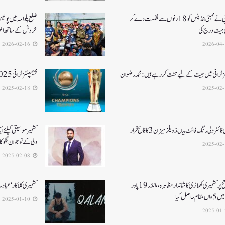
آرسی بی نے ممبئی انڈینس کو 18 رنوں سے شکست دے کر
ضلع پلوامہ میں پول
جیت درج کی
خروش کے ساتھ اختت
2026-02-16
ز ٹرافی میں جیت کے لیے محنت کر رہے ہیں :محمد رضوان
چیمپئنز ٹرافی 2025کے لئے کمنٹری پینل کا اعلان
2025-02-18
ائٹر دلی رنگ فائٹ میںڈویلز سیزن 3کا فاتح قرار
کشمیرموسیقی کیلئے ا
دلی کے نوجوان گلوکارنے3نئے گان
2025-02-08
قومی سطح پر کشمیری کھلاڑی کا شاندار مظاہرہ،،انڈر19پاور
کشمیری کلاکار ‘عبادت 
م حاصل کیا
2025-01-10