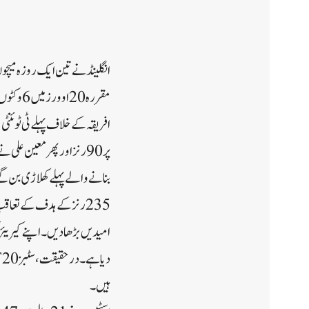
بنانے والے پہلے کھلاڑی بن گئے ہیں۔انہوں نے
235 رنز کے ہدف کے تعاق
امیدیں بڑھا دیں۔اپنے کیریئر کی 
ہیں۔