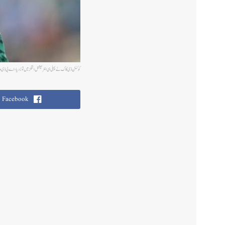
کوئنٹن ڈی کاک نے پہلی ہی انٹرنیشنل اننگز میں توڑ دیا، اے بی ڈی ویل
Facebook