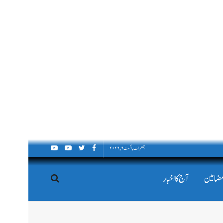
جمعرات, اگست ۶, ۲۰۲۶
مضامین
آج کا اخبار