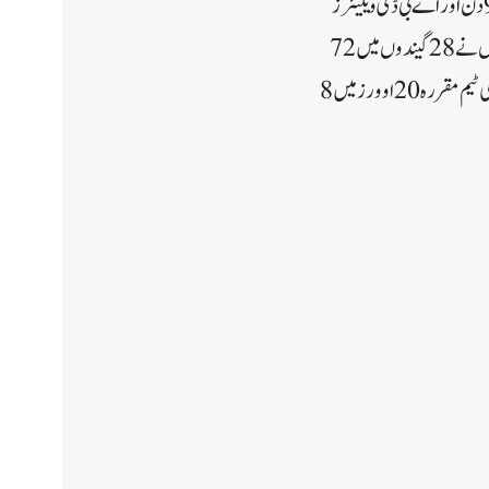
اسٹبس نے 21 سال اور 347 دن کی عمر میں اپنی پچاس سنچری مکمل کی۔جب کہ کوئنٹن ڈی کاک نے 23 سال 92 دن اور اے بی ڈی ویلیئرز
نے 23 سال 279 دن کی عمر میں یہ کارنامہ انجام دیا۔ٹرسٹن اسٹبس نے 19 گیندوں میں اپنی ففٹی مکمل کی۔انہوں نے 28 گیندوں میں 72
رنز بنائے۔اس اننگز میں انہوں نے 8 چھکے اور 2 چوکے لگائے۔تاہم سٹبس کی یہ اننگز افریقہ کو فتح نہ دلا سکی۔افریقہ کی ٹیم مقررہ 20 اوورز میں 8