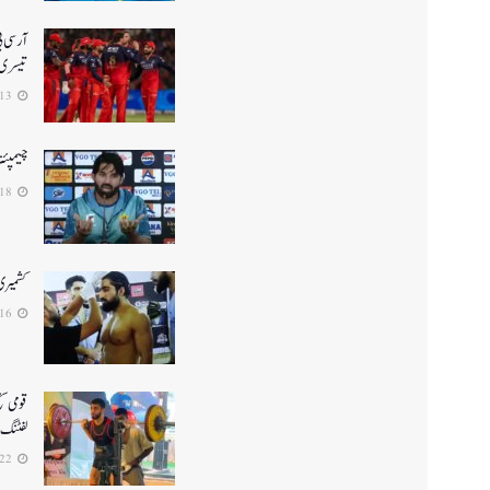
تیسری 
2026-04-13
چیمپئن
2025-02-18
کشمیری ف
2025-02-16
لفٹنگ میں5واں مقا
2025-01-22