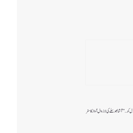
دل کو…” آشا بھوسلے کی لازوال آواز کا سفر