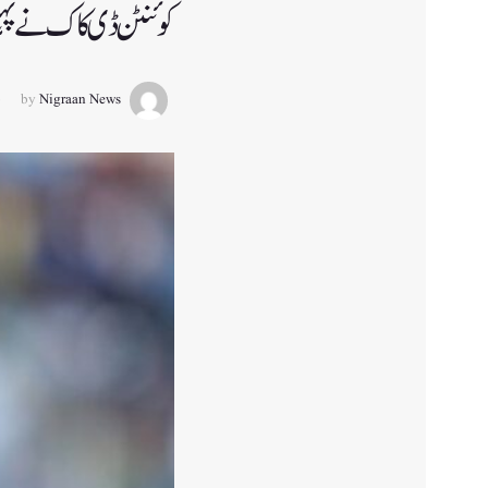
کوئنٹن ڈی کاک نے پہلی ہ
by
Nigraan News