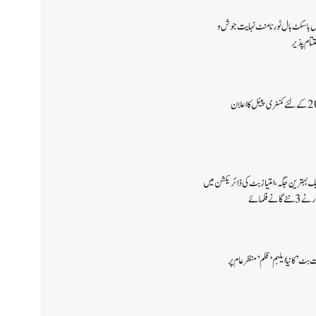
یس باسکٹ بال ٹورنامنٹ نہایت جوش و
ام پذیر
یک بہترین جگہ ،امتیاز بٹ کی ڈائریکشن میں
ے فلمائے
بٹ’ کانیا ایلبم ‘قلم’ منظر عام پر