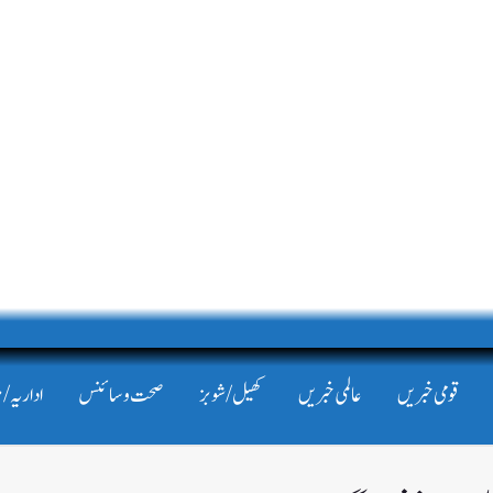
قومی خبریں
عالمی خبریں
کھیل/شوبز
صحت و سائنس
اداریہ/ 