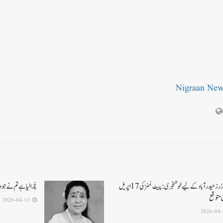
Nigraan Ne
سن رائزرز حیدرآباد کے لیے خوشخبری: پیٹ کمنز کی 17 اپریل
چُرا لیا ہے تم نے جو 
ی متوقع
2026-04-13