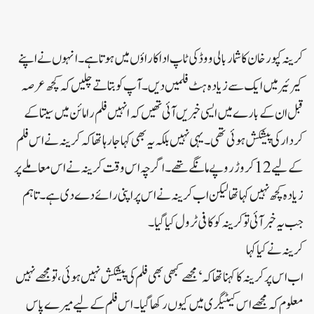
کرینہ کپور خان کا شمار بالی ووڈ کی ٹاپ اداکاراؤں میں ہوتا ہے۔انہوں نے اپنے
کیرئیر میں ایک سے زیادہ ہٹ فلمیں دیں۔آپ کو بتاتے چلیں کہ کچھ عرصہ
قبل ان کے بارے میں ایسی خبریں آئی تھیں کہ انہیں فلم رامائن میں سیتا کے
کردار کی پیشکش ہوئی تھی۔یہی نہیں بلکہ یہ بھی کہا جا رہا تھا کہ کرینہ نے اس فلم
کے لیے 12 کروڑ روپے مانگے تھے۔اگرچہ اس وقت کرینہ نے اس معاملے پر
زیادہ کچھ نہیں کہا تھا لیکن اب کرینہ نے اس پر اپنی رائے دے دی ہے۔تاہم
جب یہ خبر آئی تو کرینہ کو کافی ٹرول کیا گیا۔
کرینہ نے کیا کہا
اب اس پر کرینہ کا کہنا تھا کہ ‘مجھے کبھی بھی فلم کی پیشکش نہیں ہوئی، تو مجھے نہیں
معلوم کہ مجھے اس کیٹیگری میں کیوں رکھا گیا۔اس فلم کے لیے میرے پاس