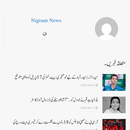
Nigraan News
متعلقہ خبریں۔
سن رائزرز حیدرآباد کے لیے خوشخبری: پیٹ کمنز کی 17 اپریل کو واپسی متوقع
2026-04-14
چُرا لیا ہے تم نے جو دل کو…” آشا بھوسلے کی لازوال آواز کا سفر
2026-04-13
آرسی بی نے ممبئی انڈینس کو 18 رنوں سے شکست دے کر تیسری جیت درج کی