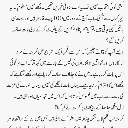
کبھی کوئی انتخاب نہیں تھا۔یہ سب بناوٹی خبریں تھیں۔مجھے نہیں معلوم کہ یہ
چیز کہاں سے آگئی۔اب آج کے دور میں 100 پلیٹ فارمز ہیں اور بہت سی
باتیں کہی جاتی ہیں، تو کیا ہم اپنا کام کریں گے یا ٹویٹ کرکے اپنی بات صاف
کریں گے؟
ویسے آپ کو بتاتے چلیں کہ اس سے قبل ایک انٹرویو میں کرینہ نے مرد
اداکاروں اور خواتین اداکاراؤں کی فیس کے بارے میں کہا تھا کہ اب ہر کوئی
اس پر بات کر رہا ہے۔میں نے جو چاہا اسے صاف کر دیا ہے اور مجھے لگتا ہے کہ
مجھے اس کا احترام کرنا چاہیے۔یہاں بات مانگنے کی نہیں، یہاں عورت کی عزت
کی بات ہے۔اب میں محسوس کرتا ہوں کہ اس میں تبدیلیاں ہو رہی ہیں۔
لال سنگھ چڈھا کے بائیکاٹ پر کرینہ نے کیا کہا؟
کرینہ اب فلم لال سنگھ چڈھا میں نظر آنے والی ہیں جس میں ان کے ساتھ عامر