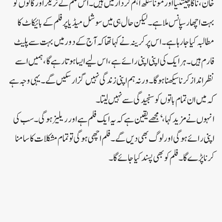
خان، ناگا چیتنیا اور مونا سنگھ اہم کردار میں ہیں۔اس فلم کے ٹریلر اور گانوں کو
بہت اچھا رسپانس ملا ہے۔لیکن حال ہی میں سوشل میڈیا پر فلم کے بائیکاٹ کا
مطالبہ کیا جا رہا ہے۔اس پر کرینہ نے کہا تھا کہ آج کے دور میں بہت سے پلیٹ
فارم ہیں۔ہر ایک کی اپنی اپنی رائے ہے، اس لیے ایسا ہوتا رہے گا، ہمیں اسے
نظر انداز کرنا سیکھنا ہوگا۔ورنہ ہم اپنی زندگی نہیں گزار سکیں گے۔یہی وجہ ہے
کہ میں ان تمام باتوں کو سنجیدگی سے نہیں لیتا۔
انہوں نے مزید کہا، ‘مجھے یقین ہے کہ یہ ایک فلم ہے اور ریلیز ہوگی۔سب کی
اپنی رائے ہوگی اور لوگ بھی دیں گے۔فلم اچھی ہوگی تو تمام مشکلات کا سامنا
کرنا پڑے گا۔فلم کو بھی پسند کیا جائے گا۔