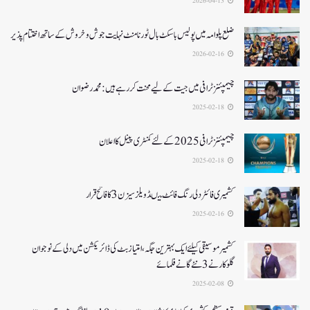
2026-04-13
ضلع پلوامہ میں پولیس باسکٹ بال ٹورنامنٹ نہایت جوش و خروش کے ساتھ اختتام پذیر
2026-02-16
چیمپئنز ٹرافی میں جیت کے لیے محنت کر رہے ہیں :محمد رضوان
2025-02-18
چیمپئنز ٹرافی 2025کے لئے کمنٹری پینل کا اعلان
2025-02-18
کشمیری فائٹر دلی رنگ فائٹ میںڈویلز سیزن 3کا فاتح قرار
2025-02-16
کشمیرموسیقی کیلئے ایک بہترین جگہ ،امتیاز بٹ کی ڈائریکشن میں دلی کے نوجوان
گلوکارنے3نئے گانے فلمائے
2025-02-08