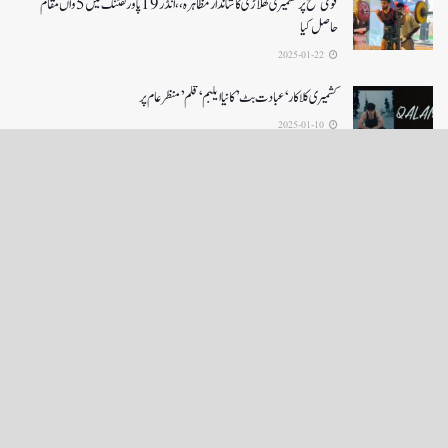
قومی سطح پر کشمیری کھلاڑی کا شاندار مظاہرہ،،انڈر19پاور لفٹنگ میں5واں مقام
حاصل کیا
2025-01-22
کشمیری کلاکار ‘عبادت بٹ’ کانیا ایلبم ‘قلم’ منظر عام پر
2025-01-10
LOAD MORE
English News
e-Paper
نگراں ٹی وی
4th floor firdous shah bulding Abi guzar Srinagar-190001
+911943566963,9419001837,6005481804 RNI:- JKURD/2007/22206
Email:
editornigraan@gmail.com