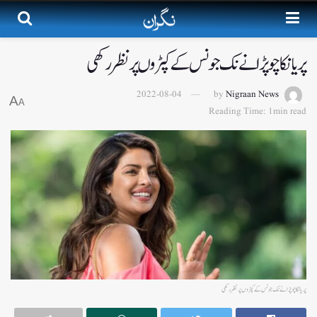
پریانکا چوپڑا نے نک جونس کے کپڑوں پر نظر رکھی
2022-08-04
by
Nigraan News
A
A
Reading Time: 1min read
پریانکا چوپڑا نے نک جونس کے کپڑوں پر نظر رکھی