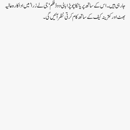
جارہی ہیں۔اس کے ساتھ پریانکا چوپڑا بالی ووڈ فلم ‘جی لے زرا’ میں اداکارہ عالیہ
بھٹ اور کترینہ کیف کے ساتھ کام کرتی نظر آئیں گی۔