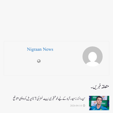
Nigraan News
متعلقہ خبریں۔
سن رائزرز حیدرآباد کے لیے خوشخبری: پیٹ کمنز کی 17 اپریل کو واپسی متوقع
2026-04-14