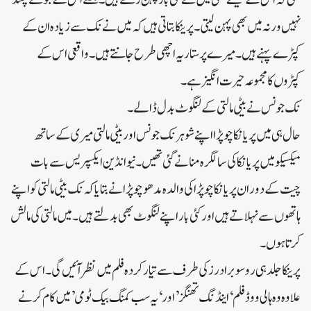
نہیں ورنہ میں بھی پہن لیتی۔پرینکا بتاتی ہیں کہ میں نے نک سے زیادہ ان کے
کپڑے پہنے ہیں۔میرے پرستار یہ اچھی طرح جانتے ہیں۔واقعی اس کے
کپڑوں کا مجموعہ حیرت انگیز ہے۔
نک جونس نے بیٹی مالتی کے لنگوٹ بدل ڈالے۔
حال ہی میں پریانکا چوپڑا اپنے شوہر نک جونس اور بیٹی مالتی میری کے ساتھ
میکسیکو میں پریانکا کی سالگرہ منانے گئی تھیں۔نیو انڈین ایکسپریس سے بات
چیت کے دوران پریانکا چوپڑا کی والدہ مدھو چوپڑا نے بتایا کہ نک بیٹی مالتی کو اپنے
ہاتھوں سے نہلاتے ہیں اور کئی بار اپنے لنگوٹ بھی بدلتے ہیں۔میں مالتی کی مالش
کرتا ہوں۔
پرینکا جلد ہی روسو برادرز کی طرف سے تیار کردہ فلم میں نظر آئیں گی۔اس کے
علاوہ وہ ہالی ووڈ فلم ‘اینڈنگ تھنگز’ اور ‘یہ سب کمنگ بیک ٹو می’ میں کام کرنے