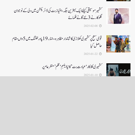
کشمیرموسیقی کیلئے ایک بہترین جگہ ،امتیاز بٹ کی ڈائریکشن میں دلی کے نوجوان
گلوکارنے3نئے گانے فلمائے
2025-02-08
قومی سطح پر کشمیری کھلاڑی کا شاندار مظاہرہ،،انڈر19پاور لفٹنگ میں5واں مقام
حاصل کیا
2025-01-22
کشمیری کلاکار ‘عبادت بٹ’ کانیا ایلبم ‘قلم’ منظر عام پر
2025-01-10
LOAD MORE