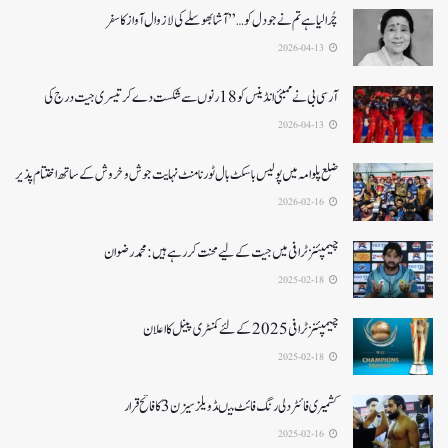
چُرا لیا ہے تم نے جو دل کو…” آشا بھوسلے کی لازوال آواز کا سفر
2026-04-13
آرسی بی نے ممبئی انڈینس کو 18 رنوں سے شکست دے کر تیسری جیت درج کی
2026-04-13
ضلع پلوامہ میں پولیس باسکٹ بال ٹورنامنٹ نہایت جوش و خروش کے ساتھ اختتام پذیر
2026-02-16
چیمپئنز ٹرافی میں جیت کے لیے محنت کر رہے ہیں :محمد رضوان
2025-02-18
چیمپئنز ٹرافی 2025کے لئے کمنٹری پینل کا اعلان
2025-02-18
کشمیری فائٹر دلی رنگ فائٹ میںڈویلز سیزن 3کا فاتح قرار
2025-02-16