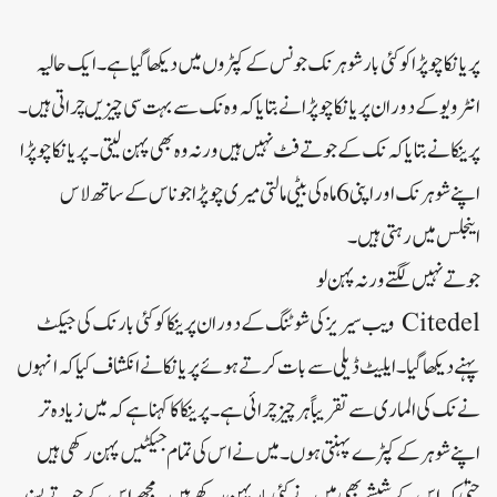
پریانکا چوپڑا کو کئی بار شوہر نک جونس کے کپڑوں میں دیکھا گیا ہے۔ایک حالیہ
انٹرویو کے دوران پریانکا چوپڑا نے بتایا کہ وہ نک سے بہت سی چیزیں چراتی ہیں۔
پرینکا نے بتایا کہ نک کے جوتے فٹ نہیں ہیں ورنہ وہ بھی پہن لیتی۔پریانکا چوپڑا
اپنے شوہر نک اور اپنی 6 ماہ کی بیٹی مالتی میری چوپڑا جوناس کے ساتھ لاس
اینجلس میں رہتی ہیں۔
جوتے نہیں لگتے ورنہ پہن لو
Citedel ویب سیریز کی شوٹنگ کے دوران پرینکا کو کئی بار نک کی جیکٹ
پہنے دیکھا گیا۔ایلیٹ ڈیلی سے بات کرتے ہوئے پریانکا نے انکشاف کیا کہ انہوں
نے نک کی الماری سے تقریباً ہر چیز چرائی ہے۔پرینکا کا کہنا ہے کہ میں زیادہ تر
اپنے شوہر کے کپڑے پہنتی ہوں۔میں نے اس کی تمام جیکٹیں پہن رکھی ہیں
حتیٰ کہ اس کے شیشے بھی میں نے کئی بار پہن رکھے ہیں۔مجھے اس کے جوتے پسند