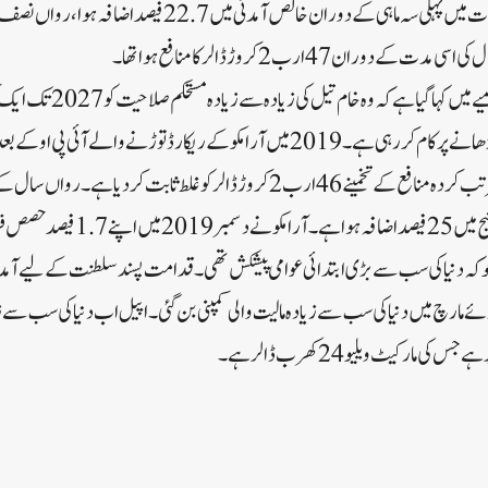
وران 47 ارب 2 کروڑ ڈالر کا منافع ہوا تھا۔
سے ایک کروڑ 30 لاکھ تک بڑھانے پر کام کر رہی ہے۔2019 میں آرامکو کے ریکارڈ توڑنے وال
زیادہ ہے جس نے کمپنی کے مرتب کردہ منافع کے تخمینے 46 ارب 2 کروڑ ڈالر کو غلط ث
 گئے جو کہ دنیا کی سب سے بڑی ابتدائی عوامی پیشکش تھی۔قدامت پسند سلطنت کے لیے آم
ئے مارچ میں دنیا کی سب سے زیادہ مالیت والی کمپنی بن گئی۔ اپیل اب دنیا کی سب سے زی
مارکیٹ ویلیو 24 کھرب ڈالر ہے۔