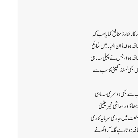
ی بڑی کمپنی سعودی آرامکو نے 2022 کی دوسری سہ ماہی میں48 ارب 4 کروڑ ڈالر کا ریکارڈ منافع کمایا جب کہ
ں میں اضافہ ہوا۔ڈان اخبار میں شائع
ے زیادہ تیل پیدا کرنے والی کمپنی کی خالص آمدنی میں سالانہ لحاظ سے90 فیصد اضافہ ہوا، جس نے پہلی سہ ماہی
کی کسی بھی لسٹڈ کمپنی کا سب سے
نب سے بھی دوسری سہ ماہی
اؤ اور معاشی غیر یقینی
نعت میں جاری سرمایہ کاری
 ہوتا رہے گا۔آرامکو نے