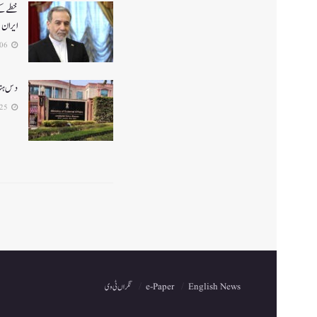
خطے کے 
ایران
2026-05-06
دس ہندو
2026-04-25
English News
e-Paper
نگراں ٹی وی