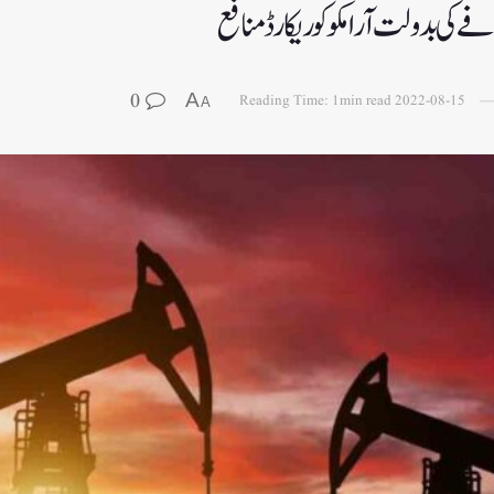
ے کی بدولت آرامکو کو ریکارڈ منافع
0
A
Reading Time: 1min read
2022-08-15
A