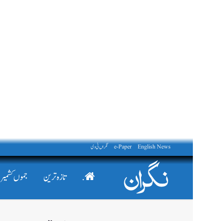
English News
e-Paper
نگراں ٹی وی
.
تازہ ترین
جموں کشمیر