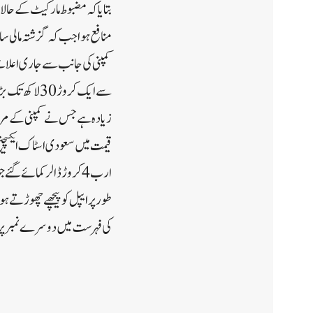
منافع ہوا جب کہ گزشتہ مالی سال کی اسی مدت کے د
ارب 4 کروڑ ڈالر کمائے
طور پر ایپل کو پیچھے چھوڑتے ہو
کی فہرست میں دوسرے نمبر پر ہے جس کی 