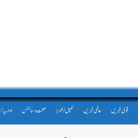
قومی خبریں
عالمی خبریں
کھیل/شوبز
صحت و سائنس
اداریہ/ 