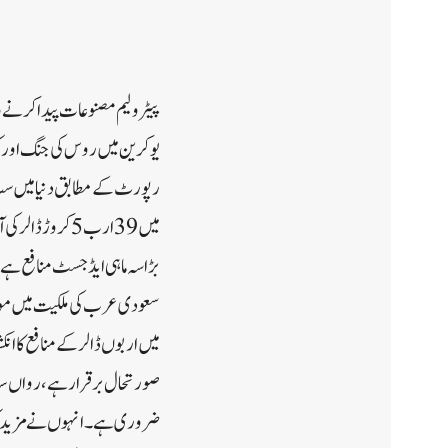
میں 39 ارب 5 کر
بڑا سہ ماہی ایڈجسٹ منافع ہے
سعودی عرب کی ملکیت میں موجود
میں اربوں ڈالر کے منافع کا انک
صورتحال برقرار ہے، رواں سا
ضروری ہے۔انہوں نے مزید کہا 