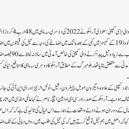
پیٹرولیم مصنوعات پیدا کرنے وال
یوکرین میں روس کی جنگ اور کووڈ19 کے کیسز میں کمی کے بعد مانگ میں اضافے کی وجہ سے تیل کی قیمتو
رپورٹ کے مطابق دنیا میں سب س
وڑ ڈالر کی آمدنی سے متعلق بتایا تھا۔بلومبرگ کے مطابق آرامکو کا دوسری سہ ماہی کا منافع دنیا 
۔
 کمپنی کے علاوہ، ایگزون موبل، چیفرون، شیل، ٹوٹل انرجیز اور ای این آئی کی جا
شاف ہوا ہے۔آرامکو کے صدر اور سی ای او امین ایچ. ناصر نے کہا عالمی منڈی میں اتار چڑھ
ل کے دوران ہونے والے واقعات نے ہمارے اس خیال کی تائید کی ہے کہ کہ اس ص
کہ اصل میں ہم تیل توقع کرتے ہیں کہ کی تیل کی طلب میں رواں دہائی کے تک اضافہ