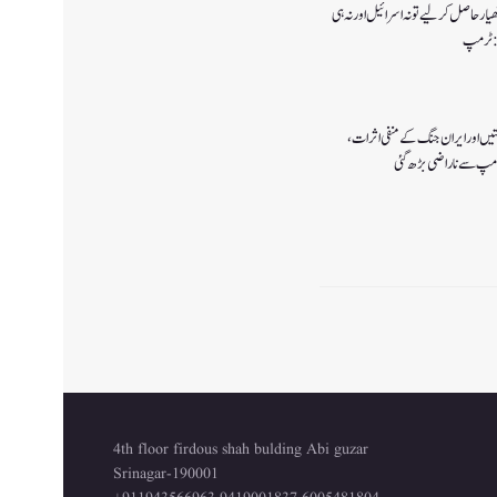
ار حاصل کرلیے تو نہ اسرائیل اور نہ ہی
ا:ٹرمپ
تیں اور ایران جنگ کے منفی اثرات ،
رمپ سے ناراضی بڑھ گئی
4th floor firdous shah bulding Abi guzar
Srinagar-190001