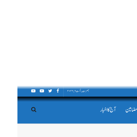
جمعرات, اگست ۶, ۲۰۲۶
مضامین
آج کا اخبار