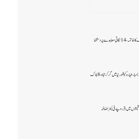
اتی معاہدے پر دستخط
وپے فی لیٹر اضافہ