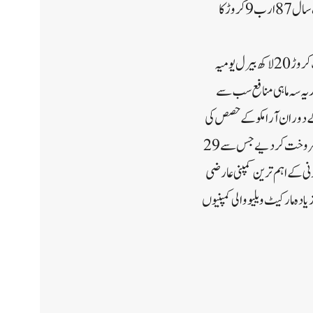
بتایا کہ مضبوط مارکیٹ کے حالات میں پہلی سہ ماہی کے دوران خالص آمدنی میں 22.7 فیصد اضافہ ہوا، رواں نصف سال 87 ارب 9 کروڑ کا
کمپنی کی جانب سے جاری اعلامیے میں کہا گیا ہے کہ وہ خام تیل کی زیادہ سے زیادہ مستحکم صلاحیت کو 2027 تک ایک کروڑ 20 لاکھ بیرل یومیہ
ے آئی پی او کے بعد یہ سہ ماہی منافع سب سے
ابت کردیا ہے۔رواں سال کے دوران آرامکو کے حصص کی
قیمت میں سعودی اسٹاک ایکسچینج میں 25 فیصد اضافہ ہوا ہے۔آرامکو نے دسمبر 2019 میں اپنے 1.7 فیصد حصص فروخت کردیے جس سے 29
دنی کے اہم ترین کمپنی عارضی
ادہ مارکیٹ ویلیو والی کمپنیوں