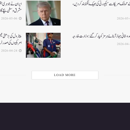
ممالک امریکا سے سیکیورٹی کی بھیک مانگنا بند کر دیں،
ایران نے جوہری ہتھی
مشرق وسطی بچے گ
2026-05-06
ستانی جہاز آبنائے ہرمز کوپار کرگئے: وزارت خارجہ
پیٹرول کی بڑھتی قیم
امریکیوں کی صدر ٹ
2026-04-24
LOAD MORE