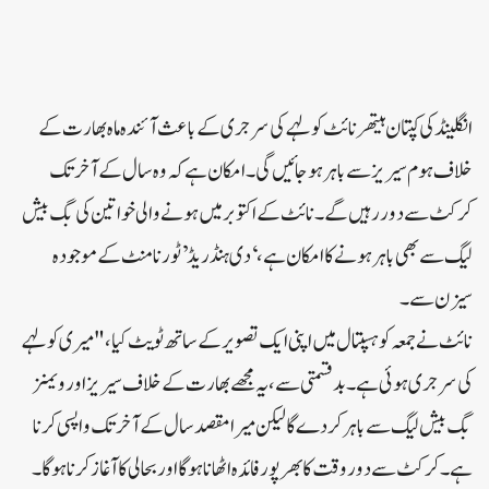
انگلینڈ کی کپتان ہیتھر نائٹ کولہے کی سرجری کے باعث آئندہ ماہ بھارت کے
خلاف ہوم سیریز سے باہر ہو جائیں گی۔امکان ہے کہ وہ سال کے آخر تک
کرکٹ سے دور رہیں گے۔نائٹ کے اکتوبر میں ہونے والی خواتین کی بگ بیش
لیگ سے بھی باہر ہونے کا امکان ہے، ‘دی ہنڈریڈ’ ٹورنامنٹ کے موجودہ
سیزن سے۔
نائٹ نے جمعہ کو ہسپتال میں اپنی ایک تصویر کے ساتھ ٹویٹ کیا، "میری کولہے
کی سرجری ہوئی ہے۔بدقسمتی سے، یہ مجھے بھارت کے خلاف سیریز اور ویمنز
بگ بیش لیگ سے باہر کر دے گا لیکن میرا مقصد سال کے آخر تک واپسی کرنا
ہے۔کرکٹ سے دور وقت کا بھرپور فائدہ اٹھانا ہوگا اور بحالی کا آغاز کرنا ہوگا۔