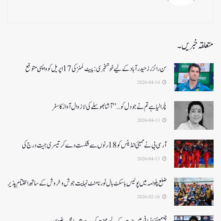
متعلقہ خبریں۔
سن رائزرز حیدرآباد کے لیے خوشخبری: پیٹ کمنز کی 17 اپریل کو واپسی متوقع
2026-04-14
چُرا لیا ہے تم نے جو دل کو…” آشا بھوسلے کی لازوال آواز کا سفر
2026-04-13
آرسی بی نے ممبئی انڈینس کو 18 رنوں سے شکست دے کر تیسری جیت درج کی
2026-04-13
ضلع پلوامہ میں پولیس باسکٹ بال ٹورنامنٹ نہایت جوش و خروش کے ساتھ اختتام پذیر
2026-02-16