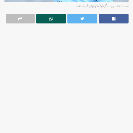
بھارت کے خلاف سیریز سے قبل انگلینڈ کو دھچکا، کپتان ہیتھر نائٹ آؤٹ