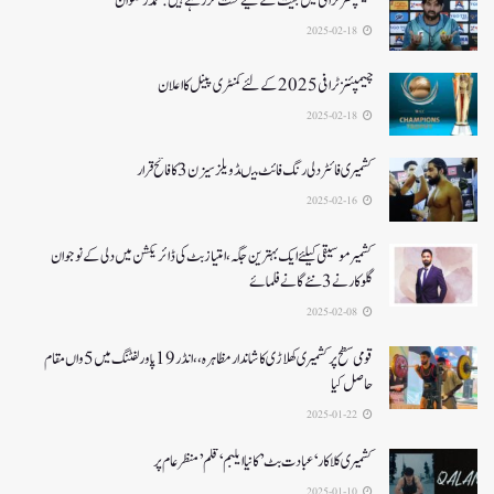
چیمپئنز ٹرافی میں جیت کے لیے محنت کر رہے ہیں :محمد رضوان
2025-02-18
چیمپئنز ٹرافی 2025کے لئے کمنٹری پینل کا اعلان
2025-02-18
کشمیری فائٹر دلی رنگ فائٹ میںڈویلز سیزن 3کا فاتح قرار
2025-02-16
کشمیرموسیقی کیلئے ایک بہترین جگہ ،امتیاز بٹ کی ڈائریکشن میں دلی کے نوجوان
گلوکارنے3نئے گانے فلمائے
2025-02-08
قومی سطح پر کشمیری کھلاڑی کا شاندار مظاہرہ،،انڈر19پاور لفٹنگ میں5واں مقام
حاصل کیا
2025-01-22
کشمیری کلاکار ‘عبادت بٹ’ کانیا ایلبم ‘قلم’ منظر عام پر
2025-01-10