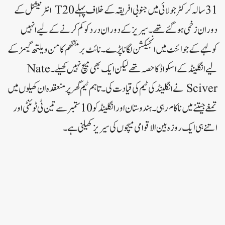
31 سالہ کرکٹر جولائی میں جنوبی افریقہ کے خلاف پہلے T20 انٹرنیشنل کے
دوران زخمی ہو گئے تھے۔سیریز کے دوران درد کو کم کرنے کے لیے انہیں
کولہے کے جوائنٹ میں انجیکشن لگانا پڑے۔نائٹ برمنگھم کامن ویلتھ گیمز کے
لیے انگلینڈ کے اسکواڈ کا حصہ تھے لیکن ایک بھی میچ نہیں کھیلے۔Nate
Sciver نے انگلینڈ کی ٹیم کی قیادت کی۔تاہم ٹیم گھر پر منعقدہ ان کھیلوں میں
تمغے جیتنے میں ناکام رہی۔ہندوستان اور انگلینڈ کو 10 ستمبر سے تین ٹی ٹوئنٹی اور
اتنے ہی ایک روزہ بین الاقوامی میچوں کی سیریز کھیلنی ہے۔