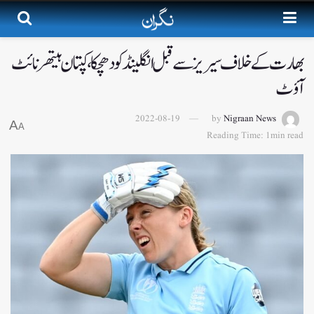
بھارت کے خلاف سیریز سے قبل انگلینڈ کو دھچکا، کپتان ہیتھر نائٹ
آؤٹ
2022-08-19
by
Nigraan News
A
A
Reading Time: 1min read