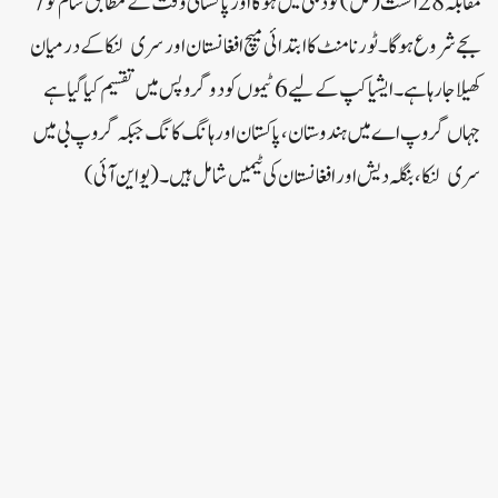
مقابلہ 28 اگست (کل) کو دبئی میں ہوگا اور پاکستانی وقت کے مطابق شام کو 7
بجے شروع ہوگا۔ٹورنامنٹ کا ابتدائی میچ افغانستان اور سری لنکا کے درمیان
کھیلا جارہا ہے۔ایشیا کپ کے لیے 6 ٹیموں کو دو گروپس میں تقسیم کیا گیا ہے
جہاں گروپ اے میں ہندوستان ، پاکستان اور ہانگ کانگ جبکہ گروپ بی میں
سری لنکا، بنگلہ دیش اور افغانستان کی ٹیمیں شامل ہیں۔ (یو این آئی)