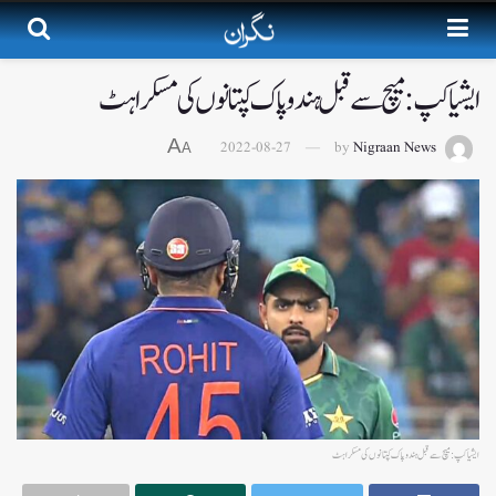
ایشیا کپ: میچ سے قبل ہندو پاک کپتانوں کی مسکراہٹ
A
2022-08-27
by
Nigraan News
A
ایشیا کپ: میچ سے قبل ہندو پاک کپتانوں کی مسکراہٹ