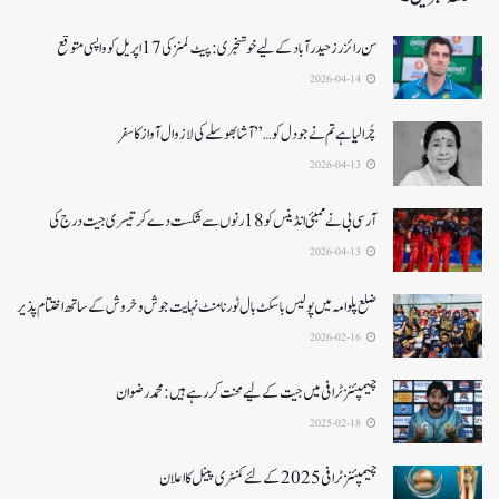
سن رائزرز حیدرآباد کے لیے خوشخبری: پیٹ کمنز کی 17 اپریل کو واپسی متوقع
2026-04-14
چُرا لیا ہے تم نے جو دل کو…” آشا بھوسلے کی لازوال آواز کا سفر
2026-04-13
آرسی بی نے ممبئی انڈینس کو 18 رنوں سے شکست دے کر تیسری جیت درج کی
2026-04-13
ضلع پلوامہ میں پولیس باسکٹ بال ٹورنامنٹ نہایت جوش و خروش کے ساتھ اختتام پذیر
2026-02-16
چیمپئنز ٹرافی میں جیت کے لیے محنت کر رہے ہیں :محمد رضوان
2025-02-18
چیمپئنز ٹرافی 2025کے لئے کمنٹری پینل کا اعلان