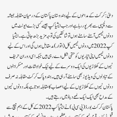
دبئی:کرکٹ کے مداحوں کے لیےہندوستان پاکستان کے درمیان مقابلہ ہمیشہ
سے دلچسپی سے بھرپور رہا ہے اور جب ایشیا کپ جیسے کسی بڑے ایونٹ میں
دونوں ٹیمیں آمنے سامنے ہوں تو شائقین کی توجہ مزید بڑھ جاتی ہے۔ایشیا
کپ 2022 میں دونوں ٹیمیں کل (اتوار) مدمقابل ہوں گی اور اس کے لیے
دونوں ٹیمیں اپنی تیاریوں کو حتمی شکل دے رہی ہیں جبکہ اسی دوران حریف
ٹیموں کے کھلاڑیوں کی ایک دوسرے کے لیے نیک خواہشات اور مسکراہٹوں
کے تبادلوں کی ویڈیوز بھی سامنے آرہی ہیں۔ہند و پاک کرکٹ مقابلہ نہ صرف
دونوں ٹیموں کے کھلاڑیوں کے لیے اعصاب کا مقابلہ ہوتا ہے بلکہ دونوں ٹیموں
کے مداح بھی ایک ایک لمحے دباؤ میں رہتے ہیں۔
پاکستان کرکٹ بورڈ (پی سی بی) نے ایشیا کپ 2022 کے کل کے اہم میچ سے