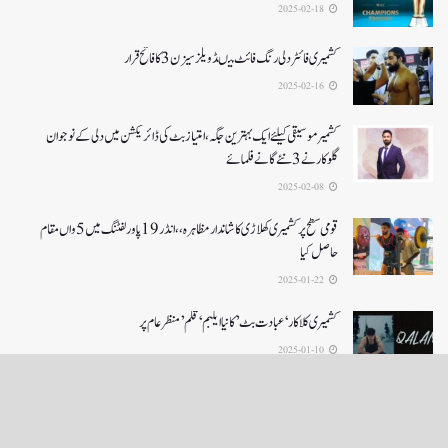
2025-02-18
کشمیری فائٹر دلی رنگ فائٹ میںڈویلز سیزن 3کا فاتح قرار
2025-02-16
کشمیرموسیقی کیلئے ایک بہترین جگہ ،امتیاز بٹ کی ڈائریکشن میں دلی کے نوجوان
گلوکارنے3نئے گانے فلمائے
2025-02-08
قومی سطح پر کشمیری کھلاڑی کا شاندار مظاہرہ،،انڈر19پاور لفٹنگ میں5واں مقام
حاصل کیا
2025-01-22
کشمیری کلاکار ‘عبادت بٹ’ کانیا ایلبم ‘قلم’ منظر عام پر
2025-01-10
LOAD MORE