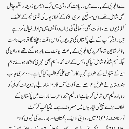
سے انجری کے بارےمیں دریافت کیا، جن میں لیگ اسپنر یوزویندر سنگھ چاہل
بھی شامل تھے۔اس موقع پر سری لنکا کے کھلاڑیوں کی قومی ٹیم کے مختلف
کھلاڑیوں سے ملاقات بھی دکھائی گئی جہاں وہ آپس میں تبادلہ خیال کر رہے
ہیں۔ایشیا کپ کے لیے پاکستان کی تیاریوں کو اس وقت دھچکا لگا تھا جب فاسٹ
باؤلر شاہین شاہ آفریدی انجری کے باعث ایونٹ سے باہر ہوگئے تھے اور ان کی
جگہ نسیم شاہ کو شامل کیا گیا، جس کے بعد محمد وسیم بھی انجری کا شکار ہوئے تاہم
ان کے متبادل کے طور پر تجربہ کار حسن علی کو طلب کیا گیا ہے۔دوسری جانب
ہندوستان نے طویل عرصے سے آؤٹ آف فارم اسٹار بلے باز ویراٹ کوہلی کو
دوبارہ ٹیم میں شامل کرلیا ہے اور ٹیم متحدہ عرب امارات میں پاکستان کے
خلاف بڑے میچ کی تیاریوں میں مصروف ہے۔ایشیا کپ کرکٹ
ٹورنامنٹ 2022 میں روایتی حریف پاکستان اور بھارت کی ٹیموں کا بڑا