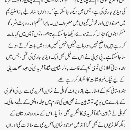
قبل ٹوئٹر پر قومی ٹیم کے کپتان بابراعظم اور ہندوستانی ٹیم کے کپتان روہت شرما
کی ویڈیو جاری کی ہے، جس میں دیکھا جاسکتا ہے کہ دونوں اسٹار بلے باز اسٹیڈیم
میں موجود ہیں اور خوش گپیوں میں مصروف ہیں۔بابراعظم اور روہت شرما کو
مسکراہٹوں کا تبادلہ کرتے ہوئے دیکھا جاسکتا ہے تاہم دونوں آپس میں کیا بات
کر رہے ہیں واضح نہیں ہورہا ہے لیکن انہیں کہیں اردو میں بات کرتے ہوئے
سنا جاسکتا ہے۔پی سی بی نے اس سے قبل بھی ایک ویڈیو جاری کی تھی، جس میں
ہندوستانی کھلاڑی قومی ٹیم کے فاسٹ باؤلر شاہین شاہ آفریدی کی جلد صحت یابی
کے لیے نیک خواہشات کا اظہار کر رہے تھے۔
ہندوستانی ٹیم کے اسٹار بلے باز ویراٹ کوہلی نے شاہین آفریدی سے ان کی انجری
کے بارے میں پوچھا تو شاہین نے بھی ان کی فارم میں جلد واپسی کے لیے دعا کی۔
کوہلی نے شاہین شاہ آفریدی کا شکریہ بھی ادا کیا۔اس کے علاوہ ہندوستان کے
دیگر کھلاڑیوں نے بھی گراؤنڈ میں موجود شاہین آفریدی سے ملاقات کی اور ان