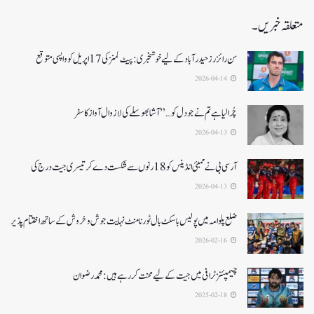
متعلقہ خبریں۔
سن رائزرز حیدرآباد کے لیے خوشخبری: پیٹ کمنز کی 17 اپریل کو واپسی متوقع
2026-04-14
چُرا لیا ہے تم نے جو دل کو…” آشا بھوسلے کی لازوال آواز کا سفر
2026-04-13
آرسی بی نے ممبئی انڈینس کو 18 رنوں سے شکست دے کر تیسری جیت درج کی
2026-04-13
ضلع پلوامہ میں پولیس باسکٹ بال ٹورنامنٹ نہایت جوش و خروش کے ساتھ اختتام پذیر
2026-02-16
چیمپئنز ٹرافی میں جیت کے لیے محنت کر رہے ہیں :محمد رضوان
2025-02-18