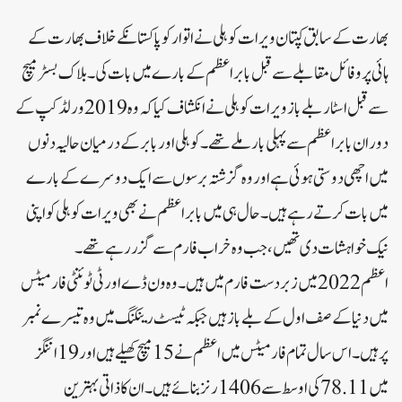
بھارت کے سابق کپتان ویرات کوہلی نے اتوار کوپاکستانکے خلاف بھارت کے
ہائی پروفائل مقابلے سے قبل بابر اعظم کے بارے میں بات کی۔بلاک بسٹر میچ
سے قبل اسٹار بلے باز ویرات کوہلی نے انکشاف کیا کہ وہ 2019 ورلڈ کپ کے
دوران بابر اعظم سے پہلی بار ملے تھے۔کوہلی اور بابر کے درمیان حالیہ دنوں
میں اچھی دوستی ہوئی ہے اور وہ گزشتہ برسوں سے ایک دوسرے کے بارے
میں بات کرتے رہے ہیں۔حال ہی میں بابر اعظم نے بھی ویرات کوہلی کو اپنی
نیک خواہشات دی تھیں، جب وہ خراب فارم سے گزر رہے تھے۔
اعظم 2022 میں زبردست فارم میں ہیں۔وہ ون ڈے اور ٹی ٹوئنٹی فارمیٹس
میں دنیا کے صف اول کے بلے باز ہیں جبکہ ٹیسٹ رینکنگ میں وہ تیسرے نمبر
پر ہیں۔اس سال تمام فارمیٹس میں اعظم نے 15 میچ کھیلے ہیں اور 19 اننگز
میں 78.11 کی اوسط سے 1406 رنز بنائے ہیں۔ان کا ذاتی بہترین