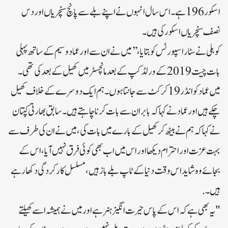
اسکور 196 ہے۔اس سال انہوں نے اپنے بلے سے پانچ سنچریاں اور دس
نصف سنچریاں اسکور کی ہیں۔
کوہلی نے سٹار اسپورٹس کو بتایا، ’’میں نے ان سے اور عماد وسیم کے ساتھ پہلی
بات چیت 2019 کے ورلڈ کپ کے بعد مانچسٹر میں کھیل کے بعد کی تھی۔
میں عماد کو انڈر 19 کرکٹ سے جانتا ہوں۔ہم ایک دوسرے کے خلاف کھیل
چکے ہیں اور عماد نے کہا کہ بابر ان سے بات کرنا چاہتے ہیں۔سابق بھارتی کپتان
نے کہا کہ ہم نے بیٹھ کر کھیل کے بارے میں بات کی، میں نے ان کی طرف سے
بہت عزت اور احترام دیکھا اور اس میں اب بھی کوئی فرق نہیں آیا، اس کے
بجائے وہ شاید اس وقت دنیا کے ٹاپ بلے باز ہیں، مسلسل کارکردگی دکھا رہے
ہیں۔ .
"یہ بھی ہے کہ اس کے پاس حیرت انگیز ہنر ہے اور میں نے ہمیشہ اسے کھیلتے