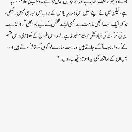
ہوئے دیکھ کر لطف اٹھایا ہے اور وہ تبدیل نہیں ہوا ہے۔وہ اب پرفارم کر رہا
ہے، لیکن میں نے اپنے تئیں اس کا رویہ یا اس کے رویہ میں تبدیلی نہیں دیکھی،
جو کہ ایک بہت اچھی علامت ہے، کسی ایسے شخص کے لیے جو ابھی گراؤنڈ ہے۔
ان کی کرکٹ کی بنیاد بھی بہت مضبوط ہے۔لہذا اس طرح کے کھلاڑی، اس قسم
کے کردار بہت آگے جاتے ہیں اور بہت سارے لوگوں کو متاثر کرتے ہیں اور
میں ان کے ساتھ بھی ایسا ہوتا دیکھ رہا ہوں۔”