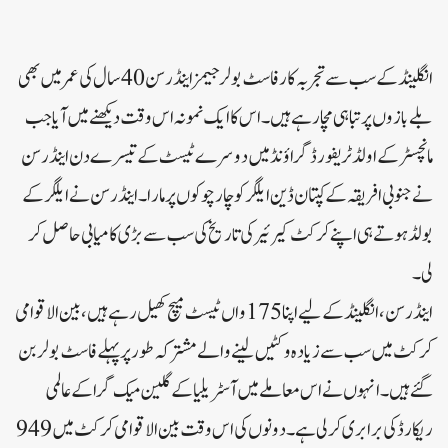
انگلینڈ کے سب سے تجربہ کار فاسٹ بولر جیمز اینڈرسن 40 سال کی عمر میں بھی
بلے بازوں پر تباہی مچا رہے ہیں۔اس کا ایک نمونہ اس وقت دیکھنے میں آیا جب
مانچسٹر کے اولڈ ٹریفورڈ گراؤنڈ میں دوسرے ٹیسٹ کے تیسرے دن اینڈرسن
نے جنوبی افریقہ کے کپتان ڈین ایلگر کو چار چوکوں پر مارا۔اینڈرسن نے ایلگر کے
بولڈ ہوتے ہی اپنے کرکٹ کیرئیر کی تاریخ کی سب سے بڑی کامیابی حاصل کر
لی۔
اینڈرسن، انگلینڈ کے لیے اپنا 175 واں ٹیسٹ میچ کھیل رہے ہیں، بین الاقوامی
کرکٹ میں سب سے زیادہ وکٹیں لینے والے مشترکہ طور پر پہلے فاسٹ بولر بن
گئے ہیں۔انہوں نے اس معاملے میں آسٹریلیا کے گلین میک گرا کے عالمی
ریکارڈ کی برابری کر لی ہے۔دونوں کی اس وقت بین الاقوامی کرکٹ میں 949