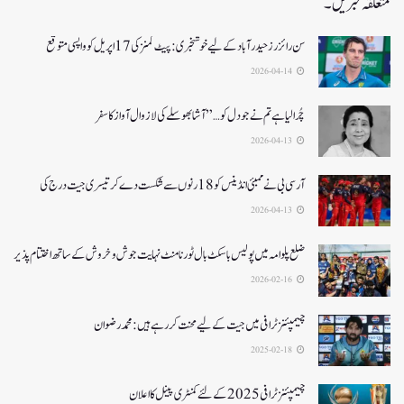
متعلقہ خبریں۔
سن رائزرز حیدرآباد کے لیے خوشخبری: پیٹ کمنز کی 17 اپریل کو واپسی متوقع
2026-04-14
چُرا لیا ہے تم نے جو دل کو…” آشا بھوسلے کی لازوال آواز کا سفر
2026-04-13
آرسی بی نے ممبئی انڈینس کو 18 رنوں سے شکست دے کر تیسری جیت درج کی
2026-04-13
ضلع پلوامہ میں پولیس باسکٹ بال ٹورنامنٹ نہایت جوش و خروش کے ساتھ اختتام پذیر
2026-02-16
چیمپئنز ٹرافی میں جیت کے لیے محنت کر رہے ہیں :محمد رضوان
2025-02-18
چیمپئنز ٹرافی 2025کے لئے کمنٹری پینل کا اعلان