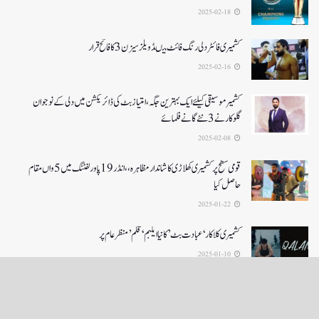
2025-02-18
کشمیری فائٹر دلی رنگ فائٹ میںڈویلز سیزن 3کا فاتح قرار
2025-02-16
کشمیرموسیقی کیلئے ایک بہترین جگہ ،امتیاز بٹ کی ڈائریکشن میں دلی کے نوجوان
گلوکارنے3نئے گانے فلمائے
2025-02-08
قومی سطح پر کشمیری کھلاڑی کا شاندار مظاہرہ،،انڈر19پاور لفٹنگ میں5واں مقام
حاصل کیا
2025-01-22
کشمیری کلاکار ‘عبادت بٹ’ کانیا ایلبم ‘قلم’ منظر عام پر
2025-01-10
LOAD MORE