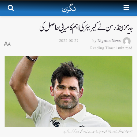
جیمز اینڈرسن نے کیریئر کی اہم کامیابی حاصل کی
2022-08-27
by
Nigraan News
A
A
Reading Time: 1min read
جیمز اینڈرسن ایشز کے بعد ریٹائر نہیں ہونا چاہتے،میرے پاس اور بھی بہت کچھ کرنے کو ہے