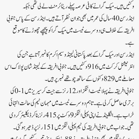
وکٹیں ہیں۔میک گرا نے کافی عرصہ پہلے ریٹائرمنٹ لے لی تھی جبکہ
اینڈرسن 40 سال کی عمر میں بھی جوان نظر آتے ہیں۔اینڈرسن کے پاس جنوبی
افریقہ کے خلاف ہی دوسرے ٹیسٹ میں میک گرا کو پیچھے چھوڑنے کا موقع
ہے۔
اینڈرسن اور میک گرا کے بعد پاکستانی لیجنڈ وسیم اکرم کا نمبر آتا ہے جن کی
انٹرنیشنل کرکٹ میں 916 وکٹیں ہیں۔جنوبی افریقہ کے لیجنڈ شان پولاک اس
معاملے میں 829 وکٹوں کے ساتھ چوتھے نمبر پر ہیں۔
جنوبی افریقہ نے پہلا ٹیسٹ اننگز اور 12 رنز سے جیت کر سیریز میں 1-0 کی
برتری حاصل کر لی ہے۔تاہم دوسرے ٹیسٹ میں مہمان ٹیم کی حالت انتہائی
خراب ہے۔انگلینڈ نے اپنی پہلی اننگز 9 وکٹ پر 415 رنز بنا کر ڈیکلیئر کر دی
تھی۔جواب میں جنوبی افریقہ کی ٹیم پہلی اننگز میں 151 رنز پر ڈھیر ہوگئی۔