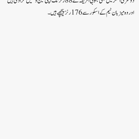
دوسری اننگز میں بھی جنوبی افریقہ نے 88 رنز تک اپنی تین وکٹیں گرا دی ہیں
اور وہ میزبان ٹیم کے اسکور سے 176 رنز پیچھے ہیں۔