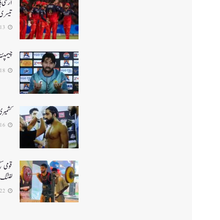
تیسری 
2026-04-13
چیمپئن
2025-02-18
کشمیری ف
2025-02-16
لفٹنگ میں5واں مقا
2025-01-22