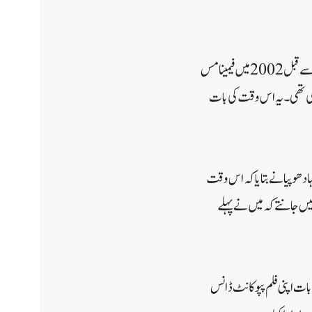
بالی ووڈ اداکارہ نیہا دھوپیا آج اپنی 42ویں سالگرہ منا رہی ہیں۔نیہا دھوپیا فلمی دنیا میں قسمت آزمائی کرنے ممبئی آنے سے قبل 2002 میں فیمینا مس
دد کی تھی۔یہ اس وقت کی بات
ہا دھوپیا نے بتایا کہ اس وقت
یں جانتے کہ میں نے پہلے
 بات اپنی فلم پپو کانٹ ڈانس