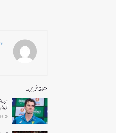
ws
متعلقہ خبریں۔
کو واپس
2026-04-14