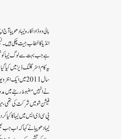
انڈیا کا خطاب جیت چکی ہیں۔لیک
ہے جب بہت سے لوگ نیہا کو ن
یہ کام اسٹرگلنگ ڈیز میں کیا گیا
سال 2011 میں ایک
نے انہیں مضبوط رہنے میں مدد 
فیشن شو میں شرکت کی تھی، میرا 
پی سی ڈی ایس میں نیہا کا کیا کرد
نیہا دھوپیا نے کہا کہ اب جب بھ