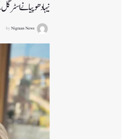
نیہا دھوپیا نے اسٹرگل ک
by
Nigraan News