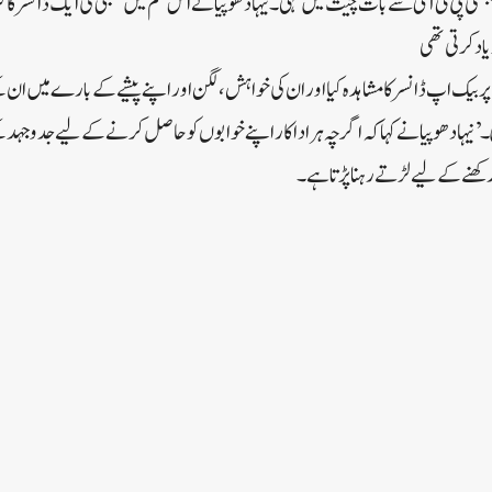
نسی پی ٹی آئی سے بات چیت میں کہی۔نیہا دھوپیا نے اس فلم میں ممبئی کی ایک ڈانسر کا کر
اد کرتی تھی
پر بیک اپ ڈانسر کا مشاہدہ کیا اور ان کی خواہش، لگن اور اپنے پیشے کے بارے میں ان
۔’نیہا دھوپیا نے کہا کہ اگرچہ ہر اداکار اپنے خوابوں کو حاصل کرنے کے لیے جدوجہ
کھنے کے لیے لڑتے رہنا پڑتا ہے۔