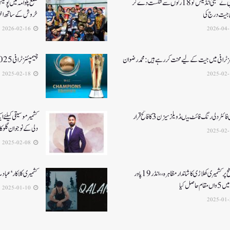
آرسی بی نے ممبئی انڈینس کو 18 رنوں سے شکست دے کر
ضلع پلوامہ میں پول
جیت درج کی
خروش کے ساتھ اختت
2026-02-16
ز ٹرافی میں جیت کے لیے محنت کر رہے ہیں :محمد رضوان
چیمپئنز ٹرافی 2025کے لئے کمنٹری پینل کا اعلان
2025-02-18
ائٹر دلی رنگ فائٹ میںڈویلز سیزن 3کا فاتح قرار
کشمیرموسیقی کیلئے ا
دلی کے نوجوان گلوکارنے3نئے گان
2025-02-08
قومی سطح پر کشمیری کھلاڑی کا شاندار مظاہرہ،،انڈر19پاور
کشمیری کلاکار ‘عبادت 
م حاصل کیا
2025-01-10