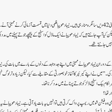
ن کیا آپ جانتے ہیں کہ نیہا دھوپیا نے ایک ماڈل کو اسٹیج کے پیچھے جوتے پہننے میں م
ہیں جانتے تھے۔
 انٹرویو کے دوران نیہا دھوپیا نے ممبئی میں اپنے جدوجہد کے دنوں کے بارے میں بات کی۔نی
کی۔”میں نے اپنے کیرئیر کا آغاز خوبصورتی کے مقابلے سے کیا، لیکن زیادہ تر لوگ نہ
کام بیک اسٹیج ماڈلز کو جوتے پہنانے میں مدد کرنا تھا۔
ار تھا؟
ی وہ فیشن شو میں ریمپ پر واک کرتی ہیں تو انہیں یہ بات یاد آتی ہے۔نیہا دھوپیا نے یہ