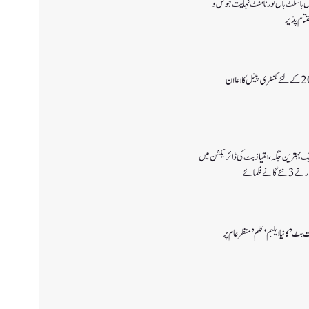
یس باسکٹ بال ٹورنامنٹ نہایت جوش و
ام پذیر
یک بہترین جگہ ،امتیاز بٹ کی ڈائریکشن میں
ے فلمائے
بٹ’ کانیا ایلبم ‘قلم’ منظر عام پر