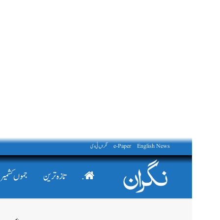
English News
e-Paper
نگراں ٹی وی
.
تازہ ترین
جموں کشمیر