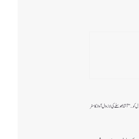
دل کو…” آشا بھوسلے کی لازوال آواز کا سفر