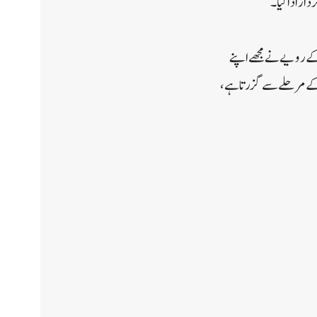
دار ادا کیا۔
 کے رویے نے مجھے اپنے
د کے مرحلے سے گزرتا ہے،