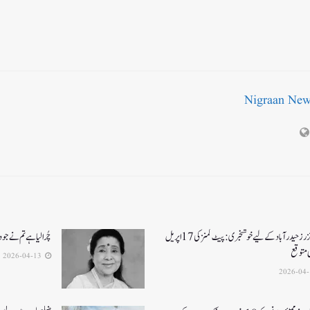
Nigraan Ne
سن رائزرز حیدرآباد کے لیے خوشخبری: پیٹ کمنز کی 17 اپریل
چُرا لیا ہے تم نے جو 
ی متوقع
2026-04-13