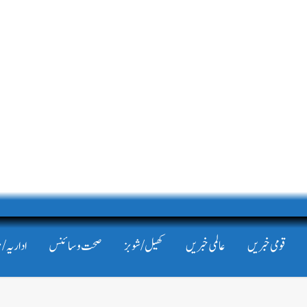
قومی خبریں
عالمی خبریں
کھیل/شوبز
صحت و سائنس
اداریہ/ 