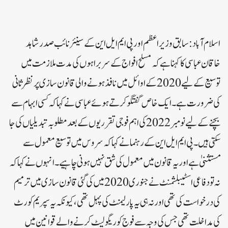
اسلام آباد: سابق وزیراعظم اور پی ایم ایل این کے سینئر نائب صدر شاہد
خاقان عباسی کا کہنا ہے کہ مسلح افواج کے سربراہوں کی مدت ملازمت میں
توسیع کے لیے 2020 کے اوائل میں نافذ ہونے والی قانون سازی پر نظرثانی
کی ضرورت ہے۔ ایک خاص گفتگو کرتے ہوئے عباسی نے کہا کہ کسی ابہام سے
بچنے کے لیے نومبر 2022 کی اہم فوجی تقرریوں کے بعد مطلوبہ تبدیلیاں کی جا
سکتی ہیں۔ پی ایم ایل این کے رہنما نے کہا کہ سروس میں توسیع معمول سے
مستثنیٰ ہے اور یہ قانون میں معمول کی شق نہیں ہونی چاہیے۔ انہوں نے کہا کہ
نہ تو دفاعی اسٹیبلشمنٹ نے جنوری 2020 میں کی گئی قانون سازی میں ترمیم
کی درخواست کی تھی اور نہ ہی یہ پارلیمنٹ کی پہل تھی، کیونکہ یہ سپریم کورٹ
کی مداخلت تھی جس کی وجہ سے فوج کو ریگولیٹ کرنے والے قوانین میں