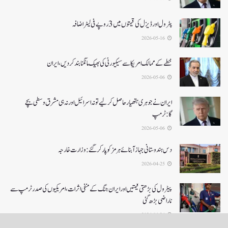
پٹرول اور ڈیزل کی قیمتوں میں 3 روپے فی لیٹر اضافہ
2026-05-16
خطے کے ممالک امریکا سے سیکیورٹی کی بھیک مانگنا بند کر دیں، ایران
2026-05-06
ایران نے جوہری ہتھیار حاصل کرلیے تو نہ اسرائیل اور نہ ہی مشرق وسطی بچے
گا:ٹرمپ
2026-05-06
دس ہندوستانی جہاز آبنائے ہرمز کوپار کرگئے: وزارت خارجہ
2026-04-25
پیٹرول کی بڑھتی قیمتیں اور ایران جنگ کے منفی اثرات ، امریکیوں کی صدر ٹرمپ سے
ناراضی بڑھ گئی
2026-04-24