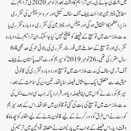
میں بحث کی جائے گی۔ ان ترامیم کا وقت بعد از نومبر2020 کی ترامیم کے
مطابق چیئرمین جوائنٹ چیف آف سٹاف کمیٹی اور سروسز چیفس کی تقرری
وزیر اعظم کا استحقاق ہو گی اور چیفس اور چیئرمین کی تقرری، دوبارہ تقرری یا
مدت ملازمت میں توسیع کے فیصلے کو چیلنج نہیں کیا جا سکتا۔ ان ترامیم نے دوبارہ
تقرری اور توسیع کے معاملے میں فور سٹار تقرری کی بالائی عمر کی حد بھی 64
سال مقرر کی تھی۔26 نومبر 2019 کو سپریم کورٹ آف پاکستان نے چیف
آف آرمی سٹاف کی مدت ملازمت میں توسیع اور دوبارہ تقرری کی قانونی
حیثیت سے متعلق ایک بے مثال فیصلہ سنایا تھا۔ تین دن کی سماعت کے بعد،
سپریم کورٹ نے کیس میں اپنا فیصلہ دیا اور قرار دیا کہ جب سی او اے ایس کی
مدت ملازمت میں توسیع کی بات کی گئی تو قانون میں خلا تھا۔ اس کے بعد سپریم
کورٹ نے اس فرق کو دور کرنے کے لیے قانون بنانے کے لیے مقننہ کو چھ ماہ کا
وقت دیا۔اس فیصلے کے جواب میں پارلیمنٹ نے متعلقہ قوانین میں ترمیم کی