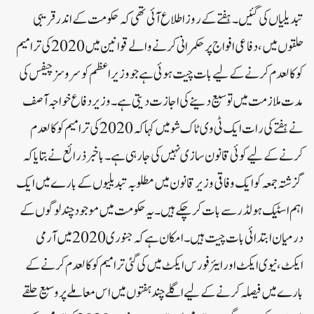
تبدیلیاں کی گئیں۔ہفتے کے روز اطلاع آئی تھی کہ حکومت کے اندر قریبی
حلقوں میں، دفاعی افواج پر حکمرانی کرنے والے قوانین میں 2020 کی ترامیم
کو کالعدم کرنے کے لیے بات چیت ہوئی ہے جو وزیراعظم کو سروسز چیفس کی
مدت ملازمت میں توسیع دینے کی اجازت دیتی ہے۔وزیر دفاع خواجہ آصف
نے ہفتے کی رات ایک ٹی وی ٹاک شو میں کہا کہ 2020 کی ترامیم کو کالعدم
کرنے کے لیے کوئی قانون سازی نہیں کی جا رہی ہے۔ باخبر ذرائع نے بتایا کہ
گزشتہ جمعہ کو ایک وفاقی وزیر قانون میں مطلوبہ تبدیلیوں کے بارے میں ایک
اہم اسٹیک ہولڈر سے بات کر چکے ہیں۔یہ حکومت میں موجود چند لوگوں کے
درمیان ابتدائی بات چیت ہیں۔ امکان ہے کہ جنوری 2020 میں آرمی
ایکٹ، نیوی ایکٹ اور ایئر فورس ایکٹ میں کی گئی ترامیم کو کالعدم کرنے کے
بارے میں فیصلہ کرنے کے لیے اگلے چند ہفتوں میں اس معاملے پر وسیع حلقے