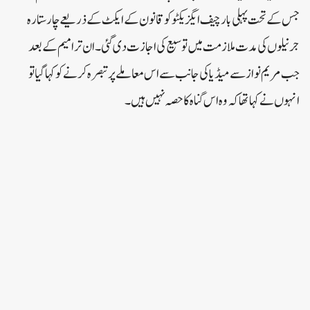
جس کے تحت پہلی بار چیف ایگزیکٹو کو قانون کے ایکٹ کے ذریعے چار ستارہ
جرنیلوں کی مدت ملازمت میں توسیع کی اجازت دی گئی۔ ان ترامیم کے بعد
جب مریم نواز سے میڈیا کی جانب سے اس معاملے پر تبصرہ کرنے کو کہا گیا تو
انہوں نے کہا تھا کہ وہ اس گناہ کا حصہ نہیں ہیں۔