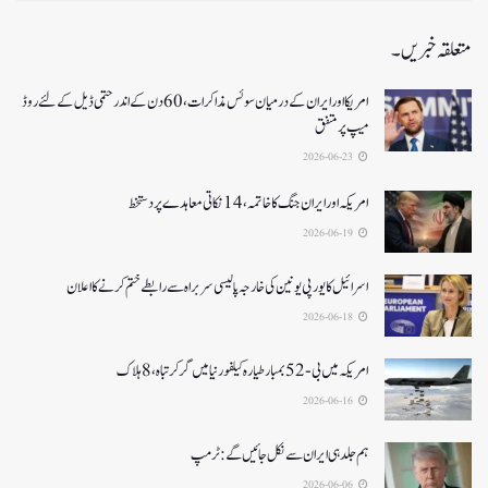
متعلقہ خبریں۔
امریکا اور ایران کے درمیان سوئس مذاکرات ، 60دن کے اندر حتمی ڈیل کےلئے روڈ
میپ پر متفق
2026-06-23
امریکہ اور ایران جنگ کا خاتمہ، 14نکاتی معاہدے پر دستخط
2026-06-19
اسرائیل کا یورپی یونین کی خارجہ پالیسی سربراہ سے رابطے ختم کرنے کا اعلان
2026-06-18
امریکہ میں بی-52بمبار طیارہ کیلفورنیا میں گر کر تباہ، 8ہلاک
2026-06-16
ہم جلد ہی ایران سے نکل جائیں گے:ٹرمپ
2026-06-06