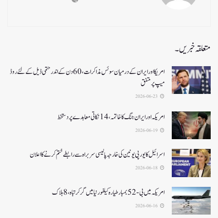
متعلقہ خبریں۔
امریکا اور ایران کے درمیان سوئس مذاکرات ، 60دن کے اندر حتمی ڈیل کےلئے روڈ
میپ پر متفق
2026-06-23
امریکہ اور ایران جنگ کا خاتمہ، 14نکاتی معاہدے پر دستخط
2026-06-19
اسرائیل کا یورپی یونین کی خارجہ پالیسی سربراہ سے رابطے ختم کرنے کا اعلان
2026-06-18
امریکہ میں بی-52بمبار طیارہ کیلفورنیا میں گر کر تباہ، 8ہلاک
2026-06-16