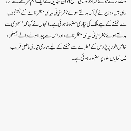
نوٹ کرتے ہوئے کہ ہندوستانی مسلح افواج تبدیلی کے ایک اہم مرحلے سے گزر
رہی ہیں، وزیر نے کہا کہ بدلتے ہوئے جغرافیائی سیاسی منظر نامے کے چیلنجوں
سے نمٹنے کے لیے ملک کی تیاری مضبوط ہوئی ہے۔ انہوں نے کہا کہ "تیزی سے
بدلتے ہوئے جغرافیائی سیاسی منظر نامے، اور اس سے پیدا ہونے والے چیلنجز،
خاص طور پر پڑوس کے خطرے سے نمٹنے کے لیے ہماری تیاری ماضی قریب
میں نمایاں طور پر مضبوط ہوئی ہے۔