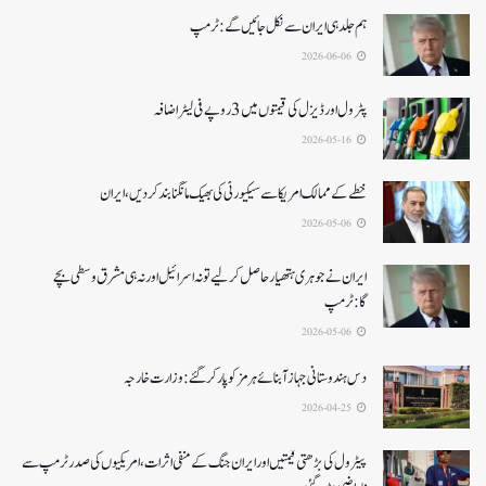
ہم جلد ہی ایران سے نکل جائیں گے:ٹرمپ
2026-06-06
پٹرول اور ڈیزل کی قیمتوں میں 3 روپے فی لیٹر اضافہ
2026-05-16
خطے کے ممالک امریکا سے سیکیورٹی کی بھیک مانگنا بند کر دیں، ایران
2026-05-06
ایران نے جوہری ہتھیار حاصل کرلیے تو نہ اسرائیل اور نہ ہی مشرق وسطی بچے
گا:ٹرمپ
2026-05-06
دس ہندوستانی جہاز آبنائے ہرمز کوپار کرگئے: وزارت خارجہ
2026-04-25
پیٹرول کی بڑھتی قیمتیں اور ایران جنگ کے منفی اثرات ، امریکیوں کی صدر ٹرمپ سے