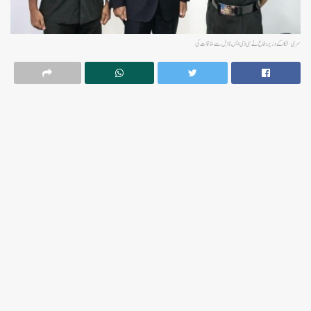
سری لنکا کے وزیر دفاع نےسی ڈی ایس جنرل سے ملاقات کی