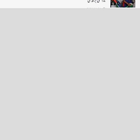
ناراضی بڑھ گئی
2026-04-24
LOAD MORE
English News
e-Paper
نگراں ٹی وی
4th floor firdous shah bulding Abi guzar Srinagar-190001
+911943566963,9419001837,6005481804 RNI:- JKURD/2007/22206
Email:
editornigraan@gmail.com
.
GITS
-
Copyright Daily Nigraan
© Designed by