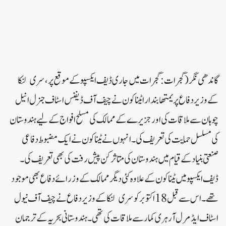
گاندھی نگر (گجرات:گجرات میں جاری ڈیف ایکسپو کے موقع پر، سری لنکا
کے وزیر دفاع پریمتھا بندارا ٹیناکون نے چیف آف ڈیفنس اسٹاف جنرل انیل
چوہان سے ملاقات کی اور جزیرے کے ممالک کی مسلح افواج کے لیے ہندوستان
کی مسلسل حمایت کی تعریف کی۔ انہوں نے ٹیناکون نے ایک مضبوط دفاعی
صنعتی بنیاد کے قیام میں ہندوستان کی متاثر کن پیش رفت کی بھی تعریف کی۔
ڈیف ایکسپو میں ٹیناکون کے علاوہ کئی دیگر ممالک کے وزرائے دفاع بھی موجود
تھے۔ اس سے قبل 18 اکتوبر کو سری لنکا کے وزیر دفاع نے چیف آف نیول
اسٹاف ایڈمرل آر ہری کمار سے ملاقات کی تھی۔ ہندوستانی بحریہ کے ترجمان