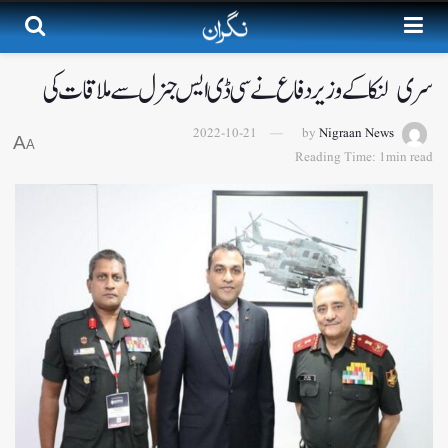
سری لنکا کے وزیر دفاع نےسی ڈی ایس جنرل سے ملاقات کی
2022-10-21
by
Nigraan News
A
A
Reading Time: 1min read