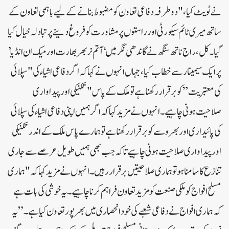
نے ٹویٹ کیا، "دوطرفہ دفاعی تعاون کو مضبوط بنانے کے لیے باہمی تعاون کے
ساتھ میری ٹائم سیکورٹی اور راستوں پر مشاورت کو فروغ دینے پر تبادلہ خیال کیا
گیا۔ کل، راج ناتھ سنگھ نے گاندھی نگر میں ‘ آتم نر بھر بھارت اور میک ان انڈیا’
پر ایک سیمینار سے خطاب کیا، جہاں انہوں نے کہا کہ اگر دفاعی اشیاء کی "سپلائی
کی معتبریت” کو برقرار رکھنا ہے تو ملک کے پاس "تکنیکی اور پیداواری
صلاحیت ہونی چاہیے۔ انہوں نے مزید کہا کہ اگر ہمیں اپنی دفاعی اشیاء کی سپلائی
کی پائیداری اور بھروسے کو برقرار رکھنا ہے تو ہمارے پاس ملک کے اندر تکنیکی
اور پیداواری صلاحیت ہونی چاہیے تاکہ جب بھی ہمیں طویل عرصے سے جاری
تنازع کا سامنا ہو تو ہماری صلاحیتیں برقرار رہیں۔ انہوں نے مزید کہا کہ "ہماری
مسلح افواج کو ملکی صنعت کو مزید تعاون فراہم کرنا چاہیے۔ یہ خوشی کی بات ہے
کہ ہماری افواج نے دفاعی شعبے کی خود انحصاری میں بھرپور تعاون کیا ہے۔” یہ