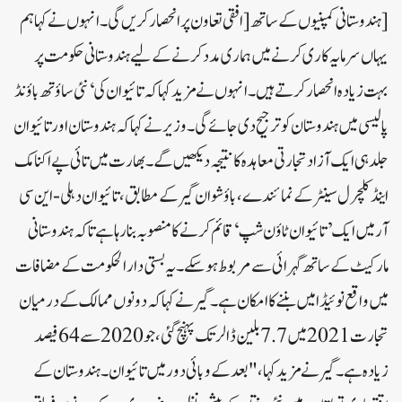
[ہندوستانی کمپنیوں کے ساتھ[ افقی تعاون پر انحصار کریں گی۔ انہوں نے کہا ہم
یہاں سرمایہ کاری کرنے میں ہماری مدد کرنے کے لیے ہندوستانی حکومت پر
بہت زیادہ انحصار کرتے ہیں۔انہوں نے مزید کہا کہ تائیوان کی ‘ نئی ساؤتھ باؤنڈ
پالیسی میں ہندوستان کو ترجیح دی جائے گی۔وزیر نے کہا کہ ہندوستان اور تائیوان
جلد ہی ایک آزاد تجارتی معاہدہ کا نتیجہ دیکھیں گے۔بھارت میں تائی پے اکنامک
اینڈ کلچرل سینٹر کے نمائندے، باؤشوان گیر کے مطابق، تائیوان دہلی-این سی
آر میں ایک ’تائیوان ٹاؤن شپ‘ قائم کرنے کا منصوبہ بنا رہا ہے تاکہ ہندوستانی
مارکیٹ کے ساتھ گہرائی سے مربوط ہو سکے۔ یہ بستی دارالحکومت کے مضافات
میں واقع نوئیڈا میں بننے کا امکان ہے۔گیر نے کہا کہ دونوں ممالک کے درمیان
تجارت 2021 میں 7.7 بلین ڈالر تک پہنچ گئی، جو 2020 سے 64 فیصد
زیادہ ہے۔ گیر نے مزید کہا، "بعد کے وبائی دور میں تائیوان۔ہندوستان کے