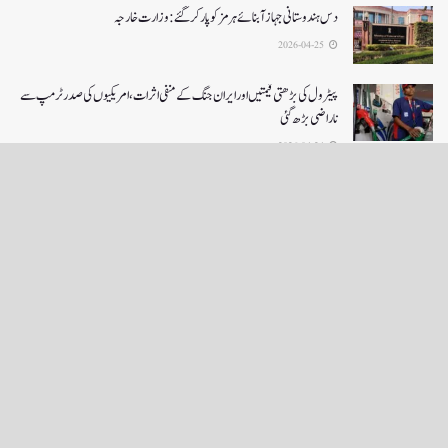
دس ہندوستانی جہاز آبنائے ہرمز کوپار کرگئے: وزارت خارجہ
2026-04-25
پیٹرول کی بڑھتی قیمتیں اور ایران جنگ کے منفی اثرات ، امریکیوں کی صدر ٹرمپ سے
ناراضی بڑھ گئی
2026-04-24
LOAD MORE
English News
e-Paper
نگراں ٹی وی
4th floor firdous shah bulding Abi guzar Srinagar-190001
+911943566963,9419001837,6005481804 RNI:- JKURD/2007/22206