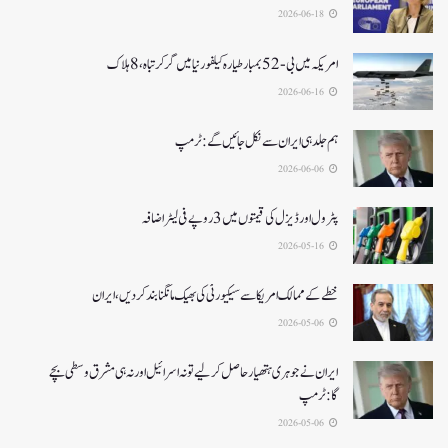
2026-06-18
امریکہ میں بی-52بمبار طیارہ کیلفورنیا میں گر کر تباہ، 8ہلاک
2026-06-16
ہم جلد ہی ایران سے نکل جائیں گے:ٹرمپ
2026-06-06
پٹرول اور ڈیزل کی قیمتوں میں 3 روپے فی لیٹر اضافہ
2026-05-16
خطے کے ممالک امریکا سے سیکیورٹی کی بھیک مانگنا بند کر دیں، ایران
2026-05-06
ایران نے جوہری ہتھیار حاصل کرلیے تو نہ اسرائیل اور نہ ہی مشرق وسطی بچے
گا:ٹرمپ
2026-05-06