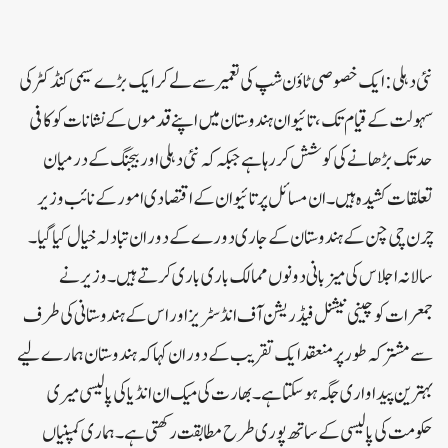
نئی دہلی: ایک خصوصی ٹاؤن شپ کی تعمیر سے لے کر ایک بڑے سیمی کنڈکٹر کی
سہولت کے قیام تک، تائیوان ہندوستان میں اپنے قدموں کے نشانات کو کافی
حد تک بڑھانے کی کوشش کر رہا ہے جبکہ کہ نئی دہلی اور بیجنگ کے درمیان
تعلقات کشیدہ ہیں۔ان مسائل پر تائیوان کے اقتصادی امور کے نائب وزیر
چرن چی چن کے ہندوستان کے جاری دورے کے دوران تبادلہ خیال کیا گیا۔
سالانہ اجلاس کی میزبانی دونوں ممالک باری باری کرتے ہیں۔وزیر نے
جمعرات کو چینی نیشنل فیڈریشن آف انڈسٹریز اور اس کے ہندوستانی کی طرف
سے مشترکہ طور پر منعقد ایک تقریب کے دوران کہا کہ ہندوستان ہمارے لیے
بہترین پیداواری جگہ ہو سکتا ہے۔ بھارت کی میک ان انڈیا کی پالیسی میری
حکومت کی پالیسی کے ساتھ پوری طرح مطابقت رکھتی ہے۔ہماری کمپنیاں