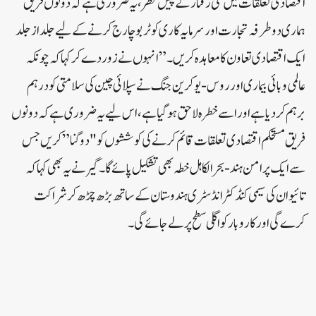
اقتصادی تعلقات میں نئی رفتار کے پیش نظر، یہ ضروری ہے کہ دونوں فریق
ہماری دو طرفہ تجارت اور سرمایہ کاری کو ٹربو چارج کرنے کے لیے جلد از جلد
ایک اقتصادی تعاون کا معاہدہ کریں۔”انہوں نے زور دے کر کہا کہ چونکہ
عالمی وبائی بیماری اور روس-یوکرین جنگ نے سپلائی چین کی سلامتی کو درہم
برہم کر دیا ہے اور اسے خطرہ لاحق ہو گیا ہے، اس لیے یہ ضروری ہے کہ دونوں
فریق مستحکم اقتصادی تعلقات قائم کرنے کی کوششوں کو "دوگنا” کریں جس
سے ایک پرامن ہند-بحرالکاہل خطہ بھی تشکیل پائے گا۔گیر نے یہ بھی کہا کہ
تائیوان کی سیمی کنڈکٹر انڈسٹری ہندوستان کے ساتھ بڑھ چڑھ کر شراکت
کرے گی اور کاروبار کو اگلی سطح پر لے جائے گی۔