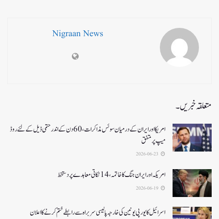
Nigraan News
متعلقہ خبریں۔
امریکا اور ایران کے درمیان سوئس مذاکرات ، 60دن کے اندر حتمی ڈیل کےلئے روڈ
میپ پر متفق
2026-06-23
امریکہ اور ایران جنگ کا خاتمہ، 14نکاتی معاہدے پر دستخط
2026-06-19
اسرائیل کا یورپی یونین کی خارجہ پالیسی سربراہ سے رابطے ختم کرنے کا اعلان