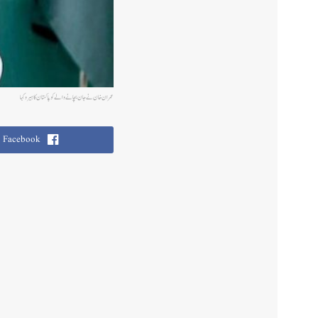
عمران خان نے جان بچانے والےکو پاکستا ن کا ہیرو کہا
Facebook