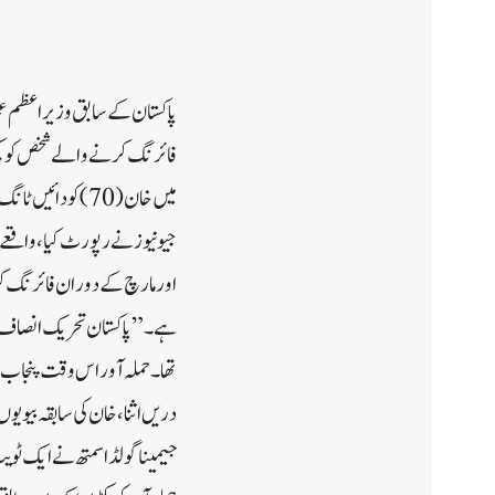
پاکستان کے سابق وزیر اعظم عم
فائرنگ کرنے والے شخص کو پکڑ
میں خان (70) کو دائیں ٹانگ میں گولی لگی تھی۔درحقیقت صوبہ پنجاب کے علاقے وزیرآباد میں دو حملہ آوروں نے ان پر کئی گولیاں چلائیں۔
جیو نیوز نے رپورٹ کیا، واقعے 
اور مارچ کے دوران فائرنگ کر
ہے۔” پاکستان تحریک انصاف پار
تھا۔حملہ آور اس وقت پنجاب 
دریں اثنا، خان کی سابقہ بیوی
جیمینا گولڈ اسمتھ نے ایک ٹویٹ