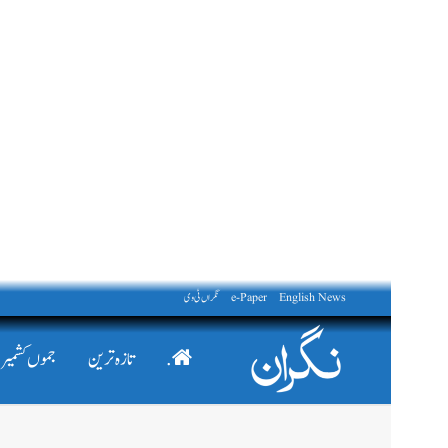
English News
e-Paper
نگراں ٹی وی
.
تازہ ترین
جموں کشمیر