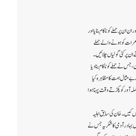
پر حملے کو ناکام بنایا اور
عرات کو ہونے والے حملے
س نے حملے کو ناکام بنا دیا
ے مثال ہمت کا مظاہرہ کیا
 آور کو پکڑتے وقت پہنا ہوا
اں کیں۔خان کی سابق اہلیہ
س بہادر آدمی کا شکریہ جس نے