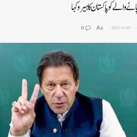
 والےکو پاکستا ن کا ہیرو کہا
0
A
2022-11-05
A