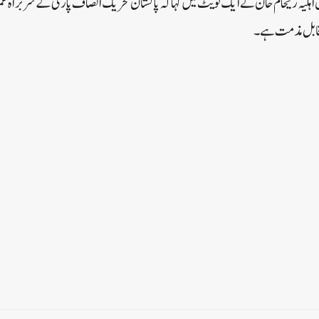
بق اہلیہ ریحام خان نے ایک ٹویٹ میں کہا کہ پاکستان تحریک انصاف پارٹی کے سربراہ ع
 قابل مذمت ہے۔