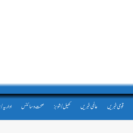
قومی خبریں
عالمی خبریں
کھیل/شوبز
صحت و سائنس
اداریہ/ 