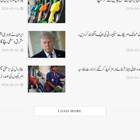
 ہی ایران سے نکل جائیں گے:ٹرمپ
پٹرول اور ڈیزل کی قیمتوں میں 3 ر
2026-05-16
ممالک امریکا سے سیکیورٹی کی بھیک مانگنا بند کر دیں،
ایران نے جوہری ہتھی
مشرق وسطی بچے گ
2026-05-06
ستانی جہاز آبنائے ہرمز کوپار کرگئے: وزارت خارجہ
پیٹرول کی بڑھتی قیم
امریکیوں کی صدر ٹ
2026-04-24
LOAD MORE