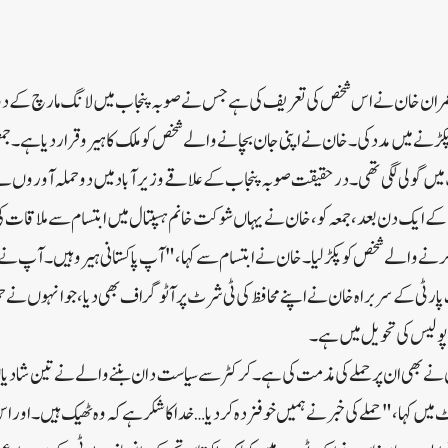
ران خان نے اس شخص کی تعریف کی ہے جس نے صوبہ پنجاب میں لانگ مارچ کے دوران ان 
نے میں مدد کی۔خان نے اپنی جان بچانے والے شخص کو ملک کاہیرو قرار دیا ہے۔جم
کے ایک دن بعد، جمعہ کو، خان نے یہاں شوکت خانم ہسپتال میں ابتسام سے ملاقات کی، ج
نے والے شخص کو پکڑ لیا۔خان نے ابتسام سے کہا، "آپ پاکستانی ہیرو ہیں۔آپ نے ب
ٹی کے سربراہ خان نے اپنے محافظ کی ٹی شرٹ پر آٹو گراف بھی دیا، جو انہوں نے حملہ
پولیس کی تحویل میں ہے۔
وں نے بھی ان پر حملے کی مذمت کی ہے۔کرکٹر سے سیاست دان بننے والے نے تین شادی
 میں کہا، "حملے کی خبر نے ہمیں خوفزدہ کر دیا… خدا کا شکر ہے کہ وہ ٹھیک ہیں۔اور ا