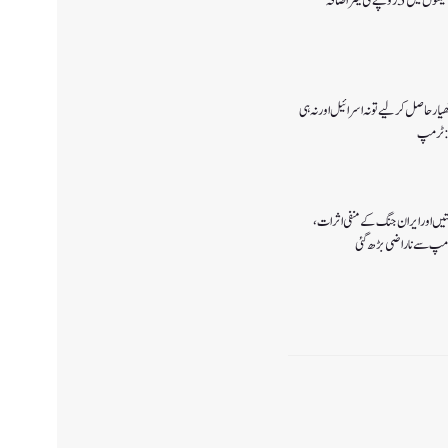
وپے فی لیٹر اضافہ
ار حاصل کرلیے تو نہ اسرائیل اور نہ ہی
ا:ٹرمپ
تیں اور ایران جنگ کے منفی اثرات ،
رمپ سے ناراضی بڑھ گئی