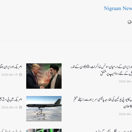
Nigraan Ne
امریکا اور ایران کے درمیان سوئس مذاکرات ، 60دن کے اندر
امریکہ اور ایران جنگ کا خاتمہ، 14نک
یل کےلئے روڈ میپ پر متفق
2026-06-19
 کا یورپی یونین کی خارجہ پالیسی سربراہ سے رابطے ختم
امریکہ میں بی-52بمبار طیارہ کیلفورنیا میں گر کر تباہ، 8ہلاک
 اعلان
2026-06-16