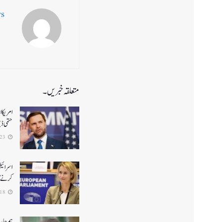
ws
متعلقہ خبریں۔
حتمی ڈ
2026-06-23
اسرائیل
کرنے کا
2026-06-18