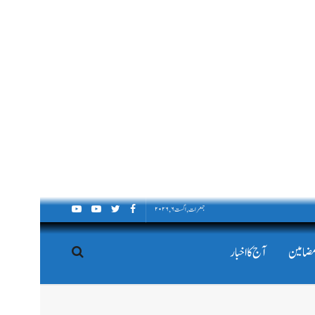
جمعرات, اگست ۶, ۲۰۲۶
مضامین
آج کا اخبار