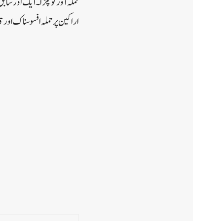
حملہ آور کو پکڑا۔ایک اور سا
اراکین پر حملہ افسوسناک اور