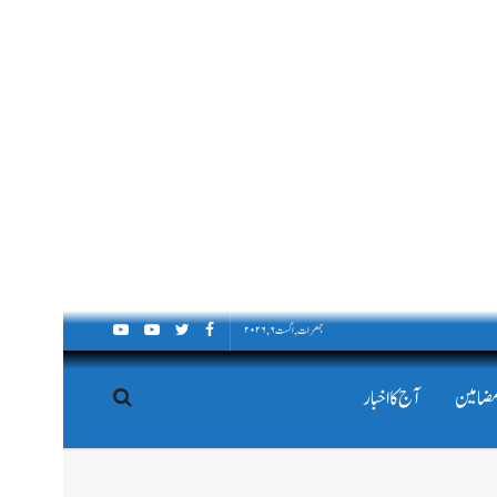
جمعرات, اگست ۶, ۲۰۲۶
مضامین
آج کا اخبار