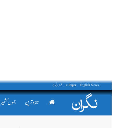
English News
e-Paper
نگراں ٹی وی
.
تازہ ترین
جموں کشمیر