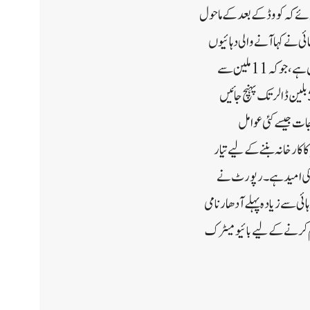
ئے کہ کووڈ کے بعد کے ماحول
ئی نے کہاآنے والی دہائیوں
میں، ملک سے باہر ملازمتوں کے لیے ہندوستان میں ملازمت کرنے والے لوگوں کی تعداد کم از کم دوگنا ہونے کا امکان ہے، جو کہ 11 ملین سے
زیادہ ہو جائے گا، کیونکہ آؤٹ سورسنگ پر عالمی اخراجات $180 بلین سالانہ سے بڑھ کر 2030 تک تقریباً 500 بلین ڈالر تک پہنچ جائیں
ات جیسے کئی عوامل
 کارخانہ بننے کے لیے تیار
یں ہندوستان کا حصہ 2031 تک بڑھ کر جی ڈی پی میں 21 فیصد ہونے کی امید ہے۔رپورٹ نے
ی سے زیادہ پہلے آدھار نامی
ئم کرنے کے لیے بائیو میٹرک