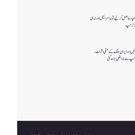
ار حاصل کرلیے تو نہ اسرائیل اور نہ ہی
ا:ٹرمپ
تیں اور ایران جنگ کے منفی اثرات ،
رمپ سے ناراضی بڑھ گئی