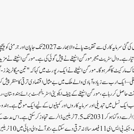
نئی دہلی:ٹکنالوجی اور توانائی میں کی گئی سرمایہ کاری سے تقویت پانے 
اک مارکیٹ کا گھر ہوگا۔مورگن اسٹینلے نے ایک رپورٹ میں کہا کہ "تین میگاٹرینڈز
منتقلی – ایک ارب سے زیادہ آبادی والے ملک میں بے مثال اقتصادی ترقی کا منظر پیش
اقت حاصل کر رہا ہے، مورگن اسٹینلے کے چیف ایکویٹی اسٹریٹجسٹ برائے ہندوستان، ر
ب ایک نسل میں تبدیلی اور سرمایہ کاروں اور کمپنیوں کے لیے ایک موقع ہے۔ہندوستان
(جی ڈی پی)آج 3.5 ٹریلین ڈالر سے دوگنا ہو کر 2031 تک 7.5 ٹریلین ڈالر سے تجاوز
اس کا حصہ بھی دوگنا ہو س