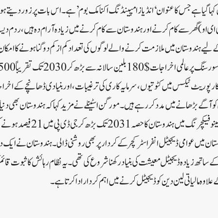
ہا گیا ہے جس کا عنوان ‘انڈیاز امپینڈنگ اکنامک بوم’ ہے۔اس بات پر زور دیتے ہو
ای او) گھر سے کام کرنے اور ہندوستان سے کام کرنے میں زیادہ آرام دہ ہیں، ردم دیسا
ارپوریٹ ٹیکس میں کٹوتیوں، سرمایہ کاری کی ترغیبات، اور بنیادی ڈھانچے کے اخراج
 آگے بڑھانے میں مدد کر رہے ہیں۔ مورگن اسٹینلے نے مزید کہا کہ ہندوستان بھی دنیا کا
ہے۔اس نے مزید زور دیا کہ مینوفیکچرنگ م
تان میں عوامی ڈیجیٹل انفراسٹرکچر کے کردار پر بھی روشنی ڈالی۔ہندوستان نے ایک دہائ
کے ساتھ زیادہ ڈیجیٹل معیشت کی بنیاد رکھنا شروع کی تھی۔ یہ نظام رہائش کا ثبوت قا
کے علاوہ مالیاتی لین دین کو ڈیجیٹل کرنے میں اہم کردار ادا کرتا ہے۔