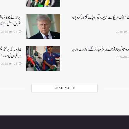
ممالک امریکا سے سیکیورٹی کی بھیک مانگنا بند کر دیں،
ایران نے جوہری ہتھی
مشرق وسطی بچے گ
2026-05-06
ستانی جہاز آبنائے ہرمز کوپار کرگئے: وزارت خارجہ
پیٹرول کی بڑھتی قیم
امریکیوں کی صدر ٹ
2026-04-24
LOAD MORE