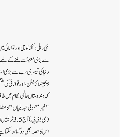
دنیا کی تیسری سب سے بڑی اسٹ
ڈیجیٹلائزیشن، اور توانائی کی 
کہ ہندوستان عالمی نظام میں ط
"غیر معمولی تبدیلیاں” کا مطل