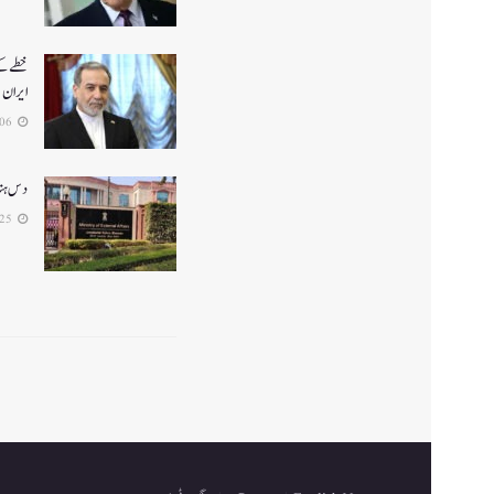
خطے کے 
ایران
2026-05-06
دس ہندو
2026-04-25