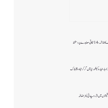
اتی معاہدے پر دستخط
وپے فی لیٹر اضافہ