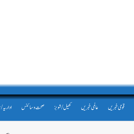
قومی خبریں
عالمی خبریں
کھیل/شوبز
صحت و سائنس
اداریہ/ 