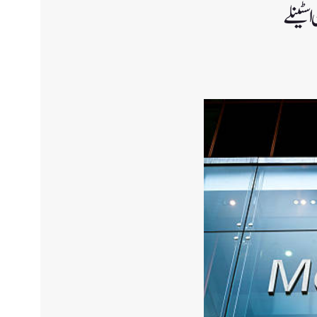
ٹینلے