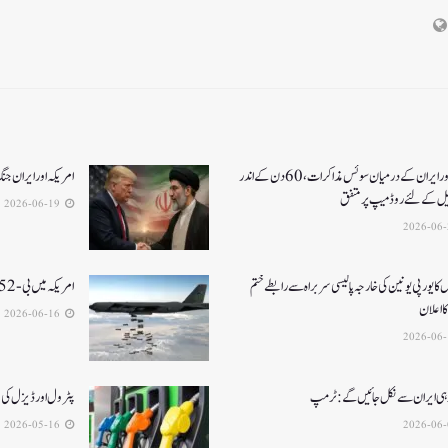
امریکا اور ایران کے درمیان سوئس مذاکرات ، 60دن کے اندر
امریکہ اور ایران جنگ کا خاتمہ، 14نک
یل کےلئے روڈ میپ پر متفق
2026-06-19
 کا یورپی یونین کی خارجہ پالیسی سربراہ سے رابطے ختم
امریکہ میں بی-52بمبار طیارہ کیلفورنیا میں گر کر تباہ، 8ہلاک
 اعلان
2026-06-16
 ہی ایران سے نکل جائیں گے:ٹرمپ
پٹرول اور ڈیزل کی قیمتوں میں 3 ر
2026-05-16