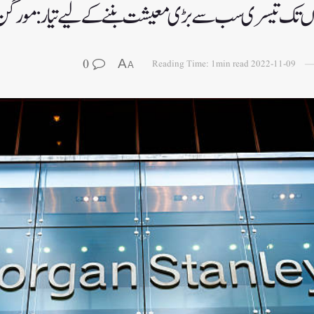
وں تک تیسری سب سے بڑی معیشت بننے کے لیے تیار : مورگن اس
0
A
Reading Time: 1min read
2022-11-09
A