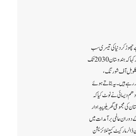
وا لا بھارت 2027 تک جاپان اور جرمنی کو پیچھے چھوڑ کر دنیا کی تیسری سب
سے بڑی معیشت بننے کے لیے تیار ہے۔ وال سٹریٹ میجرمورگن اسٹینلے نے پیش گوئی کی ہے۔ مورگن اسٹینلے نے مزید کہا کہ ہندوستان 2030 تک
 -گلوبل آف شورنگ،
 کر رہے ہیں۔یہ بتاتے ہوئے
دھم دیسائی نے نوٹ کیا کہ
 کی مجموعی گھریلو پیداوار
 کر سکتی ہے۔ اس مدت کے دوران عالمی برآمدات میں
کتا ہے، جبکہ بی ایس ای 11 فیصد سالانہ ترقی دے سکتا ہے، جو آنے والی دہائی میں 10 ٹریلین ڈالرمارکیٹ کیپٹلائزیشن