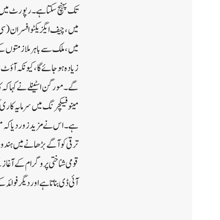
تک پہنچ سکتا ہے۔رپورٹ میں ک
میں، چیف ایگزیکٹو افسران (سی 
گے۔مورگن اسٹینلے نے کہا کہ ک
مینوفیکچرنگ میں سرمایہ کاری کو
ترقی کو آگے بڑھانے میں ہندوس
قومی شناختی پروگرام کے آغاز 
آئی ڈی بناتا ہے اور دیگر فوائد 