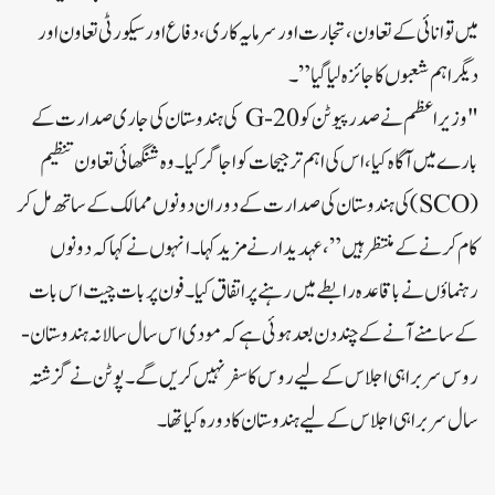
میں توانائی کے تعاون، تجارت اور سرمایہ کاری، دفاع اور سیکورٹی تعاون اور
دیگر اہم شعبوں کا جائزہ لیا گیا”۔
"وزیر اعظم نے صدر پیوٹن کو G-20 کی ہندوستان کی جاری صدارت کے
بارے میں آگاہ کیا، اس کی اہم ترجیحات کو اجاگر کیا۔ وہ شنگھائی تعاون تنظیم
(SCO) کی ہندوستان کی صدارت کے دوران دونوں ممالک کے ساتھ مل کر
کام کرنے کے منتظر ہیں”، عہدیدار نے مزید کہا۔انہوں نے کہا کہ دونوں
رہنماؤں نے باقاعدہ رابطے میں رہنے پر اتفاق کیا۔فون پر بات چیت اس بات
کے سامنے آنے کے چند دن بعد ہوئی ہے کہ مودی اس سال سالانہ ہندوستان-
روس سربراہی اجلاس کے لیے روس کا سفر نہیں کریں گے۔پوٹن نے گزشتہ
سال سربراہی اجلاس کے لیے ہندوستان کا دورہ کیا تھا۔