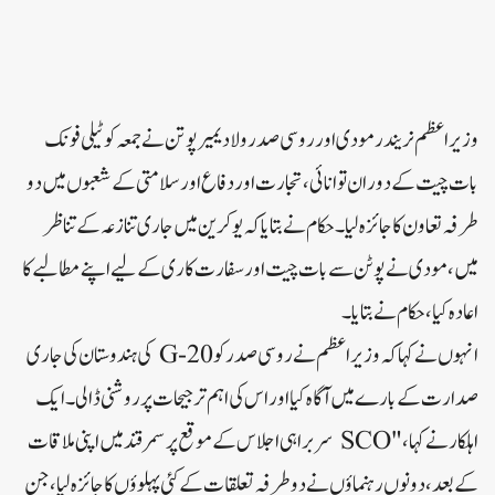
وزیر اعظم نریندر مودی اور روسی صدر ولادیمیر پوتن نے جمعہ کو ٹیلی فونک
بات چیت کے دوران توانائی، تجارت اور دفاع اور سلامتی کے شعبوں میں دو
طرفہ تعاون کا جائزہ لیا۔حکام نے بتایا کہ یوکرین میں جاری تنازعہ کے تناظر
میں، مودی نے پوٹن سے بات چیت اور سفارت کاری کے لیے اپنے مطالبے کا
اعادہ کیا، حکام نے بتایا۔
انہوں نے کہا کہ وزیر اعظم نے روسی صدر کو G-20 کی ہندوستان کی جاری
صدارت کے بارے میں آگاہ کیا اور اس کی اہم ترجیحات پر روشنی ڈالی۔ایک
اہلکار نے کہا، "SCO سربراہی اجلاس کے موقع پر سمرقند میں اپنی ملاقات
کے بعد، دونوں رہنماؤں نے دو طرفہ تعلقات کے کئی پہلوؤں کا جائزہ لیا، جن