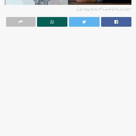
مودی اور پوتن نے توانائی، تجارت کے شعبوں میں تعاون پر تبادلہ خیال کیا