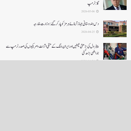
گا:ٹرمپ
2026-05-06
دس ہندوستانی جہاز آبنائے ہرمز کوپار کرگئے: وزارت خارجہ
2026-04-25
پیٹرول کی بڑھتی قیمتیں اور ایران جنگ کے منفی اثرات ، امریکیوں کی صدر ٹرمپ سے
ناراضی بڑھ گئی
2026-04-24
LOAD MORE
English News
e-Paper
نگراں ٹی وی