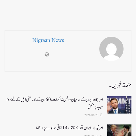
Nigraan News
متعلقہ خبریں۔
امریکا اور ایران کے درمیان سوئس مذاکرات ، 60دن کے اندر حتمی ڈیل کےلئے روڈ
میپ پر متفق
2026-06-23
امریکہ اور ایران جنگ کا خاتمہ، 14نکاتی معاہدے پر دستخط