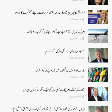
2026-06-19
اسرائیل کا یورپی یونین کی خارجہ پالیسی سربراہ سے رابطے ختم کرنے کا اعلان
2026-06-18
امریکہ میں بی-52بمبار طیارہ کیلفورنیا میں گر کر تباہ، 8ہلاک
2026-06-16
ہم جلد ہی ایران سے نکل جائیں گے:ٹرمپ
2026-06-06
پٹرول اور ڈیزل کی قیمتوں میں 3 روپے فی لیٹر اضافہ
2026-05-16
خطے کے ممالک امریکا سے سیکیورٹی کی بھیک مانگنا بند کر دیں، ایران
2026-05-06
ایران نے جوہری ہتھیار حاصل کرلیے تو نہ اسرائیل اور نہ ہی مشرق وسطی بچے