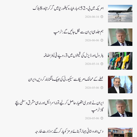
امریکہ میں بی-52بمبار طیارہ کیلفورنیا میں گر کر تباہ، 8ہلاک
2026-06-16
ہم جلد ہی ایران سے نکل جائیں گے:ٹرمپ
2026-06-06
پٹرول اور ڈیزل کی قیمتوں میں 3 روپے فی لیٹر اضافہ
2026-05-16
خطے کے ممالک امریکا سے سیکیورٹی کی بھیک مانگنا بند کر دیں، ایران
2026-05-06
ایران نے جوہری ہتھیار حاصل کرلیے تو نہ اسرائیل اور نہ ہی مشرق وسطی بچے
گا:ٹرمپ
2026-05-06
دس ہندوستانی جہاز آبنائے ہرمز کوپار کرگئے: وزارت خارجہ