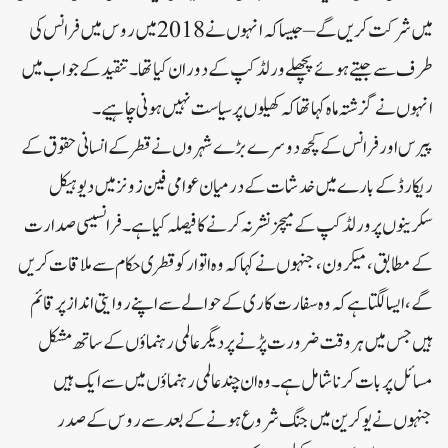
میں شرکت کریں گے – جیسا کہ انہوں نے 2018 میں روس میں فرانس کی
طرف سے جیتے ہوئے پچھلے ورلڈ کپ کے دوران کیا تھا۔تنقید کے جواب میں
انہوں نے گزشتہ ماہ کہا تھا کہ کھیلوں پر سیاست نہیں ہونی چاہیے۔
پیرس اور فرانس کے کچھ دوسرے بڑے شہروں نے قطر کے انسانی حقوق کے
ریکارڈ کے بارے میں خدشات کے درمیان عوامی فین زونز میں دیوہیکل
سکرینوں پر ورلڈ کپ کے میچز نشر نہ کرنے کا فیصلہ کیا ہے۔فرانسیسی صدارت
کے مطابق، میکرون، جنہوں نے کہا کہ وہ اتوار کو قطری حکام سے ملاقات کریں
گے، ایسا لگتا ہے کہ وہ سفارت کاری کے حوالے سے اپنے روایتی انداز پر قائم
ہیں جس میں ہر وقت ضرورت پڑنے پر دیگر عالمی رہنماؤں کے ساتھ مشکل
مسائل پر بات کرنا شامل ہے۔وہ ان چند عالمی رہنماؤں میں سے ایک ہیں
جنہوں نے یوکرین میں جنگ شروع ہونے کے بعد سے روس کے صدر