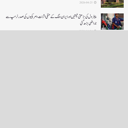
2026-04-25
پیٹرول کی بڑھتی قیمتیں اور ایران جنگ کے منفی اثرات ، امریکیوں کی صدر ٹرمپ سے
ناراضی بڑھ گئی
2026-04-24
LOAD MORE
English News
e-Paper
نگراں ٹی وی
4th floor firdous shah bulding Abi guzar Srinagar-190001
+911943566963,9419001837,6005481804 RNI:- JKURD/2007/22206
Email:
editornigraan@gmail.com