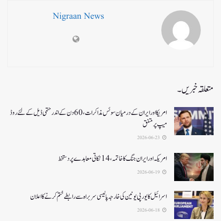
Nigraan News
متعلقہ خبریں۔
امریکا اور ایران کے درمیان سوئس مذاکرات ، 60دن کے اندر حتمی ڈیل کےلئے روڈ
میپ پر متفق
2026-06-23
امریکہ اور ایران جنگ کا خاتمہ، 14نکاتی معاہدے پر دستخط
2026-06-19
اسرائیل کا یورپی یونین کی خارجہ پالیسی سربراہ سے رابطے ختم کرنے کا اعلان
2026-06-18