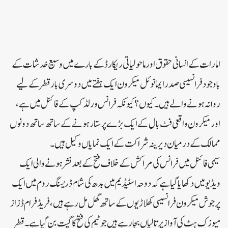
امارات کے انسانی حقوق اور ماحولیاتی ریکارڈ کے بارے میں وسیع خدشات کے
باوجود فرانسیسی صدر ایمانوئل میکرون ایک ہفتے میں دوسری بار قطر کے لیے
روانہ ہونے والے ہیں۔ کیوں؟ کیونکہ فرانس ورلڈ کپ کے فائنل میں ہے،
اور میکرون واقعی فٹ بال کے ایک بڑے پرستار ہونے کے ساتھ ساتھ دونوں
ممالک کے درمیان دیرینہ شراکت کے ایک نمایاں وکیل ہیں۔
سیمی فائنل میں فرانس کی مراکش کے خلاف فتح کے بعد نشر ہونے والی ایک
ویڈیو میں دکھایا گیا ہے کہ دوحہ اسٹیڈیم میں بدھ کی شام ڈریسنگ روم میں ایک
پرجوش میکرون فرانسیسی کھلاڑیوں کے ساتھ گھل مل رہے ہیں، فریڈ فرام ڈزاز
میوزک ہٹ کی آواز پر تالیاں بجا رہے ہیں جو ٹیم کی فتح کا گیت بن گیا ہے۔قطر