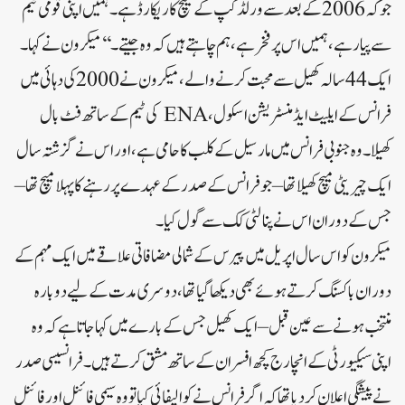
جو کہ 2006 کے بعد سے ورلڈ کپ کے میچ کا ریکارڈ ہے۔ ہمیں اپنی قومی ٹیم
سے پیار ہے، ہمیں اس پر فخر ہے، ہم چاہتے ہیں کہ وہ جیتے۔‘‘ میکرون نے کہا۔
ایک 44 سالہ کھیل سے محبت کرنے والے، میکرون نے 2000 کی دہائی میں
فرانس کے ایلیٹ ایڈمنسٹریشن اسکول، ENA کی ٹیم کے ساتھ فٹ بال
کھیلا۔ وہ جنوبی فرانس میں مارسیل کے کلب کا حامی ہے، اور اس نے گزشتہ سال
ایک چیریٹی میچ کھیلا تھا – جو فرانس کے صدر کے عہدے پر رہنے کا پہلا میچ تھا –
جس کے دوران اس نے پنالٹی کک سے گول کیا۔
میکرون کو اس سال اپریل میں پیرس کے شمالی مضافاتی علاقے میں ایک مہم کے
دوران باکسنگ کرتے ہوئے بھی دیکھا گیا تھا، دوسری مدت کے لیے دوبارہ
منتخب ہونے سے عین قبل – ایک کھیل جس کے بارے میں کہا جاتا ہے کہ وہ
اپنی سیکیورٹی کے انچارج کچھ افسران کے ساتھ مشق کرتے ہیں۔فرانسیسی صدر
نے پیشگی اعلان کر دیا تھا کہ اگر فرانس نے کوالیفائی کیا تو وہ سیمی فائنل اور فائنل