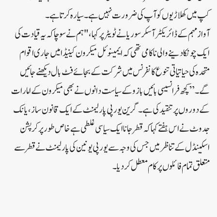
کپ میں کھلاڑیوں کو آپ کی ضرورت نہیں ہے۔ سیارہ کرتا ہے۔
آواز مہم کے ڈائریکٹر آسکر سوریا نے ٹویٹر پر کہا ، "ہم نے سوچا کہ یہ قیادت کی
ایک چونکا دینے والی ناکامی تھی کہ ایمینوئل میکرون کینیڈا میں جاری اقوام
متحدہ کی حیاتیاتی تنوع کانفرنس میں شرکت کے بجائے فٹ بال دیکھنے جائیں
گے۔”کچھ فرانسیسی بائیں بازو کے سیاست دانوں نے بھی میکرون کے امارات
کے دوروں پر تنقید کی ہے۔گرین یورپی پارلیمنٹ کے ایک قانون ساز، یانک
جدوٹ نے اس ہفتے کہا کہ قطر جانا ایک سیاسی غلطی ہے خاص طور پر کرپشن
اسکینڈل کے تناظر میں جس کی وجہ سے یورپی یونین کی پارلیمنٹ نے قطر سے
متعلق تمام فائلوں پر کام معطل کردیا۔