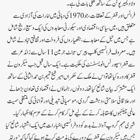
ولادیمیر پوٹن کے ساتھ کھلی بات کی ہے۔
فرانس اور قطر کے تعلقات، جو 1970 کی دہائی میں امارات کی آزادی سے
متعلق ہیں، میں سیاسی، اقتصادی اور سیکورٹی معاہدوں کی ایک وسیع رینج شامل
ہے جس میں تیل کے معاہدے، ہتھیاروں کی فروخت اور ثقافتی تبادلے شامل
ہیں۔ معروف فرانسیسی کلب پیرس سینٹ جرمین 11 سال سے زائد عرصے
سے قطر اسپورٹس انویسٹمنٹ کی ملکیت ہے۔ایک سال قبل جب میکرون نے
قطر کا دورہ کیا تھا تو اس نے ملک کے حکمراں امیر شیخ تمیم بن حمد الثانی کے ساتھ
ایک مشترکہ بیان شائع کیا تھا۔دونوں رہنماؤں نے اقتصادی تعاون بڑھانے
اور علاقائی سلامتی، دہشت گردی، موسمیاتی تبدیلی اور توانائی کی منتقلی سمیت
عالمی چیلنجوں کا مقابلہ کرنے کے لیے مل کر کام کرنے کے عزم کا اظہار کیا۔
شہری مہم گروپ آواز نے بدھ کو دو فرانسیسی اخبارات میں ایک اشتہار شائع کیا
جس میں میکرون کے قطر کے دورے کی مذمت کرتے ہوئے کہا گیا کہ ‘ورلڈ