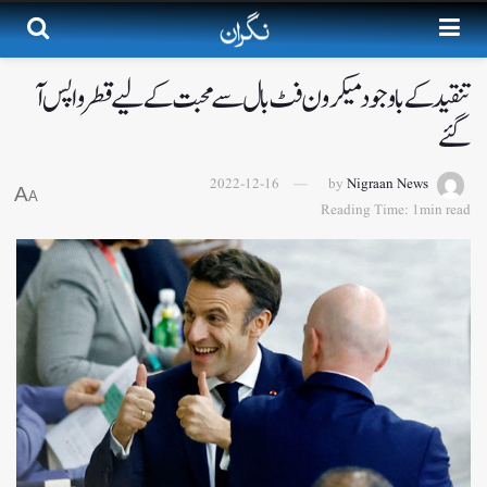
تنقید کے باوجود میکرون فٹ بال سے محبت کے لیے قطر واپس آ
گئے
2022-12-16
by
Nigraan News
A
A
Reading Time: 1min read