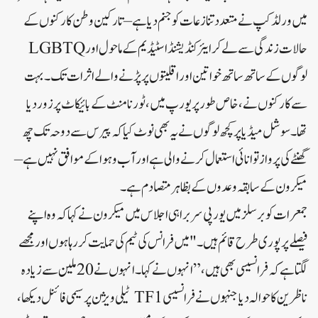
میں ورلڈ کپ نے متعدد تنازعات کو جنم دیا ہے – تارکین وطن کارکنوں کے
حالات زندگی سے لے کر ایئر کنڈیشنڈ اسٹیڈیم کے ماحول اور LGBTQ
لوگوں کے ساتھ ساتھ خواتین اور اقلیتوں پر پڑنے والے اثرات تک۔ بہت
سے کارکنوں نے، خاص طور پر یورپ میں، ٹورنامنٹ کے بائیکاٹ پر زور دیا
تھا۔سوشل میڈیا پر کچھ لوگوں نے یہ بھی نوٹ کیا کہ پیرس سے دوحہ تک چھ
گھنٹے کی پرواز توانائی استعمال کرنے والی ہے اور آب و ہوا کے موافق نہیں ہے –
میکرون کے سابقہ ​​وعدوں کے بظاہر متصادم ہے۔
جمعرات کو برسلز میں یورپی سربراہی اجلاس میں میکرون نے کہا کہ وہ اپنے
فیصلے پر پوری طرح قائم ہیں۔ "میں فرانس کی ٹیم کی حمایت کر رہا ہوں اور مجھے
لگتا ہے کہ فرانسیسی بھی ہیں،” انہوں نے کہا۔انہوں نے 20 ملین سے زیادہ
ناظرین کا حوالہ دیا جنہوں نے فرانسیسی TF1 ٹیلی ویژن پر سیمی فائنل دیکھا،