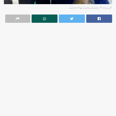
تنقید کے باوجود میکرون فٹ بال سے محبت کے لیے قطر واپس آ گئے