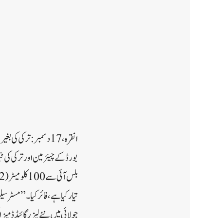
انقرہ، 17 دسمبر : تر
بورڈ کے چیئرمین اور ترکی کی ٹی
تیار کیا ہے، فائر کیا۔” مسٹر س