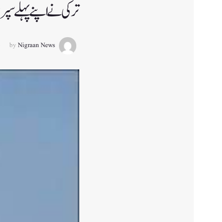
ترکی نے اپنے پہلے سپرس
by
Nigraan News