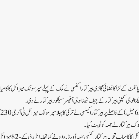
کی کی بغیر پائلٹ کے لڑاکا فضائی گاڑی بیرکتار اکنسی نے ملک کے پہلے سپرسونک میزائل کا کا
کنالوجی کمپنی بیرکتار کے چیف ٹیکنالوجی آفیسر سیلکور بیرکتار نے دی۔
ب
یلوک بیرکتار نے جمعہ کو ٹویٹ کیا۔
جولائی میں نئے لیزر گائیڈڈ می