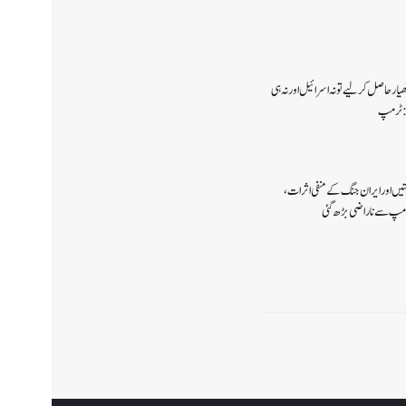
ار حاصل کرلیے تو نہ اسرائیل اور نہ ہی
ا:ٹرمپ
تیں اور ایران جنگ کے منفی اثرات ،
رمپ سے ناراضی بڑھ گئی