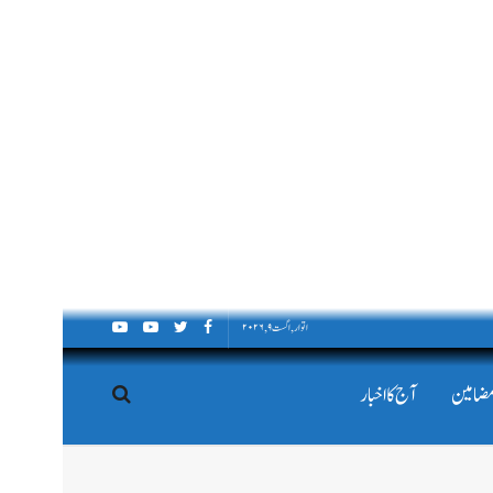
اتوار, اگست ۹, ۲۰۲۶
مضامین
آج کا اخبار