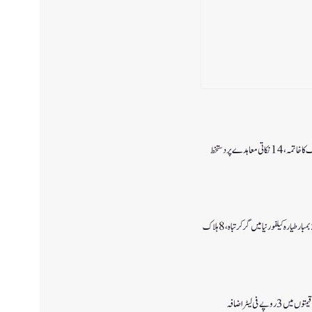
اتی معاہدے پر دستخط
وپے فی لیٹر اضافہ