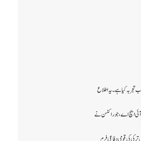
میاب تجربہ کیا ہے۔یہ اطلاع
لس آئی سے 100 کلومیٹر (62 میل) کے فاصلے پر بیرکتار اکینسی نے ترکی کا پہلا سپرسونک میزائل ٹی آر جی230 آئی ایچ اے، جو راکٹسن نے
زائل کا کامیاب تجربہ بیرکتار اکنسی حملہ آور ڈرون نے کیا تھا۔ ایل جی کے-82 میزائل ترکی کی قومی دفاعی فرم