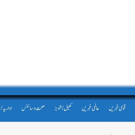
قومی خبریں
عالمی خبریں
کھیل/شوبز
صحت و سائنس
اداریہ/ 