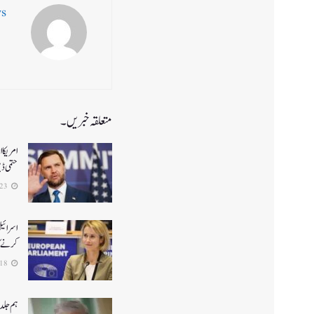
ws
متعلقہ خبریں۔
حتمی ڈ
2026-06-23
اسرائیل
کرنے کا
2026-06-18
ہم جلد