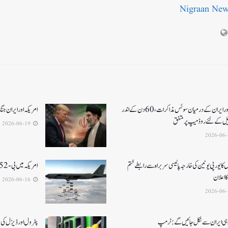
Nigraan Ne
امریکا اور ایران کے درمیان سوئس مذاکرات ، 60دن کے اندر
امریکہ اور ایران جنگ کا خاتمہ، 14نک
یل کےلئے روڈ میپ پر متفق
2026-06-19
 کا یورپی یونین کی خارجہ پالیسی سربراہ سے رابطے ختم
امریکہ میں بی-52بمبار طیارہ کیلفورنیا میں گر کر تباہ، 8ہلاک
 اعلان
2026-06-16
 ہی ایران سے نکل جائیں گے:ٹرمپ
پٹرول اور ڈیزل کی قیمتوں میں 3 ر