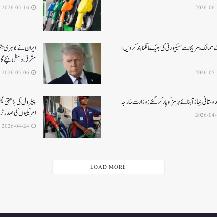
2026-05-16
ممالک امریکا سے سیکیورٹی کی بھیک مانگنا بند کر دیں،
ایران نے جوہری ہتھی
مشرق وسطی بچے گ
2026-05-06
ستانی جہاز آبنائے ہرمز کوپار کرگئے: وزارت خارجہ
پیٹرول کی بڑھتی قیم
امریکیوں کی صدر ٹ
2026-04-24
LOAD MORE