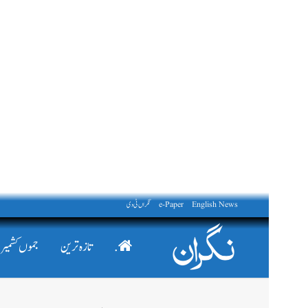
English News
e-Paper
نگراں ٹی وی
.
تازہ ترین
جموں کشمیر