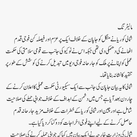
مانیٹرنگ
شمالی کوریا نے منگل کو جاپان کے خلاف ایک پرعزم اور فیصلہ کن فوجی قدم
اٹھانے کی دھمکی دی تھی جبکہ اس نے ٹوکیو کی جانب سے قومی سلامتی کی حکمت
عملی کو اپنانے پر ملک کو جارحانہ فوجی دیو میں تبدیل کرنے کی کوشش کے طور پر
تنقید کا نشانہ بنایا تھا۔
شمالی کا یہ بیان جاپان کی جانب سے ایک سیکیورٹی حکمت عملی کا اعلان کرنے کے
چار دن بعد آیا ہے جس میں دشمن کے اہداف کے خلاف جوابی حملے کی صلاحیت
شامل ہے اور چین اور شمالی کوریا کے خطرات کے خلاف مزید جارحانہ قدم
حاصل کرنے کے لیے اپنے فوجی اخراجات کو دوگنا کر دیا گیا ہے۔
شمال کی وزارت خارجہ نے ایک بیان میں کہا کہ جوابی حملہ کرنے کی صلاحیت