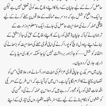
حاصل کرنے کے لیے جاپان کے دباؤ کا اپنے دفاع سے کوئی تعلق نہیں ہے لیکن
یہ ایک واضح کوشش ہے کہ دوسرے ممالک کے علاقوں پر حملے کرنے کے لیے
پیشگی حملہ کرنے کی صلاحیت حاصل کی جائے۔ایک نامعلوم وزارت کے
ترجمان نے کہا کہ جاپان (شمالی کوریا کے) اپنے دفاع کے حق کی جائز مشق کے
بہانے اپنے سیاہ دل لالچ کو پورا کرنے کی اپنی فوجی حملے کی صلاحیت کو بڑھانے کی
احمقانہ کوشش — کو جائز اور برداشت نہیں کیا جا سکتا۔ سرکاری میڈیا کے
ذریعہ جاری کردہ بیان۔
بیان میں امریکہ پر جاپانی فوجی عزائم کی حمایت اور اکسانے اور علاقائی امن کو
نقصان پہنچانے کا الزام لگایا گیا ہے۔ اس میں کہا گیا ہے کہ اس طرح کے امریکی
اقدامات شمالی کوریا کو مجبور کر رہے ہیں کہ وہ اس پر حملہ کرنے کی دشمن کی
کوششوں کو ناکام بنانے کے لیے نئے اسٹریٹجک ہتھیاروں کی تیاری کے اپنے