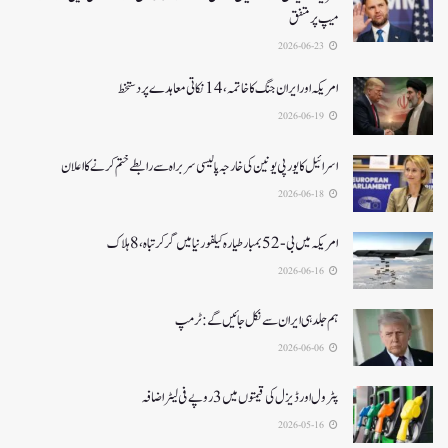
میپ پر متفق
2026-06-23
امریکہ اور ایران جنگ کا خاتمہ، 14نکاتی معاہدے پر دستخط
2026-06-19
اسرائیل کا یورپی یونین کی خارجہ پالیسی سربراہ سے رابطے ختم کرنے کا اعلان
2026-06-18
امریکہ میں بی-52بمبار طیارہ کیلفورنیا میں گر کر تباہ، 8ہلاک
2026-06-16
ہم جلد ہی ایران سے نکل جائیں گے:ٹرمپ
2026-06-06
پٹرول اور ڈیزل کی قیمتوں میں 3 روپے فی لیٹر اضافہ
2026-05-16