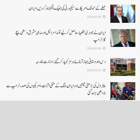
خطے کے ممالک امریکا سے سیکیورٹی کی بھیک مانگنا بند کر دیں، ایران
2026-05-06
ایران نے جوہری ہتھیار حاصل کرلیے تو نہ اسرائیل اور نہ ہی مشرق وسطی بچے
گا:ٹرمپ
2026-05-06
دس ہندوستانی جہاز آبنائے ہرمز کوپار کرگئے: وزارت خارجہ
2026-04-25
پیٹرول کی بڑھتی قیمتیں اور ایران جنگ کے منفی اثرات ، امریکیوں کی صدر ٹرمپ سے
ناراضی بڑھ گئی
2026-04-24
LOAD MORE