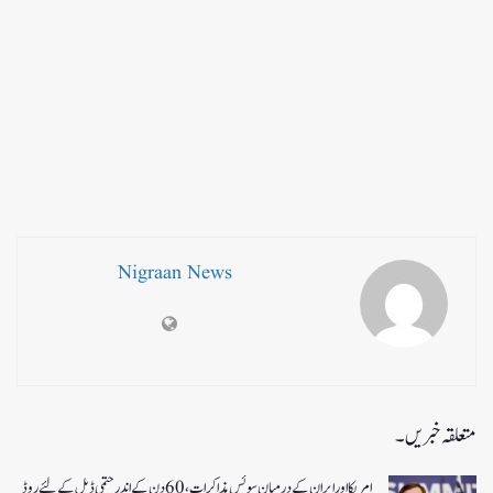
Nigraan News
متعلقہ خبریں۔
امریکا اور ایران کے درمیان سوئس مذاکرات ، 60دن کے اندر حتمی ڈیل کےلئے روڈ