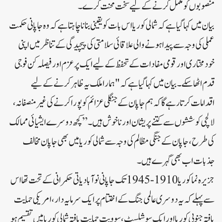
منصوبوں کو مکمل کرنے کے لیے سخت محنت کرے۔
بیان میں کہا گیا ہے کہ شمالی کوریا اس بات کو یقینی بنانا چاہتا ہے کہ وہ جاپانی حکمت
عملی کی وجہ سے پیدا ہونے والی علاقائی سلامتی کی پیچیدگی کے تناظر میں اپنی
خودمختاری اور قومی مفادات کے تحفظ کے لیے ایک پرعزم اور فیصلہ کن فوجی
قدم اٹھا سکے۔بیان میں کہا گیا ہے کہ "ہمارا ملک یہ ظاہر کرنے کے لیے
اقدامات کرتا رہے گا کہ ہم جاپان کے جنگلی عزائم کو پورا کرنے کی غیر منصفانہ،
لالچی کوششوں سے کتنے پریشان اور ناخوش ہیں۔”کچھ دوسرے ایشیائی ممالک
کی طرح، جاپان کے جنگی مظالم کی وجہ سے شمالی کوریا میں بھی جاپان مخالف
جذبات اب بھی گہرے ہیں۔
جزیرہ نما کوریا 1910-1945 تک جاپانی نوآبادیاتی حکمرانی کے تحت تھا اس
سے پہلے کہ یہ دوسری عالمی جنگ کے اختتام پر ایک سرمایہ دار، امریکی حمایت
یافتہ جنوبی کوریا اور ایک سوشلسٹ، سوویت حمایت یافتہ شمالی کوریا میں تقسیم ہو