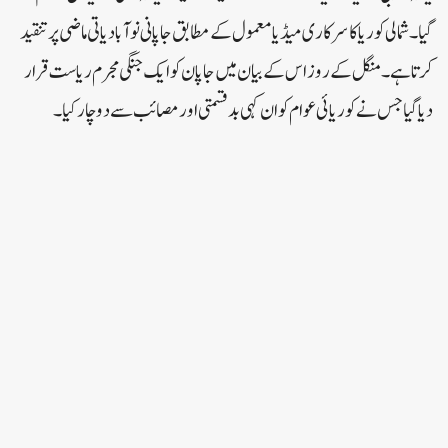
گیا۔شمالی کوریا کا سرکاری میڈیا معمول کے مطابق جاپانی نوآبادیاتی ماضی پر تنقید
کرتا ہے۔ منگل کے روز اس کے بیان میں جاپان کو ایک جنگی مجرم ریاست قرار
دیا گیا جس نے کوریائی عوام کو ان کہی بدقسمتی اور مصائب سے دوچار کیا۔