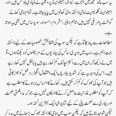
یہ سب کچھ سمجھ میں آتا ہے، کیونکہ امینو ایسڈ پروٹین کے بنیادی بلاکس ہیں، اور
امینو ایسڈ گلوٹامیٹ امامی ذائقہ والی کھانوں میں پایا جاتا ہے۔ تمام امامی کھانے
گوشت یا مرغی نہیں ہیں، تاہم؛ پنیر، مشروم، مسو اور سویا ساس میں بھی یہ ہوتا
ہے ۔
مطالعات سے پتہ چلتا ہے کہ چکن سوپ کی شفا بخش خصوصیات کے لیے ذائقہ
بہت اہم ہے ۔ جب میں اوپری سانس کی بیماریوں کے مریضوں کو دیکھتا ہوں، تو
میں نے دیکھا کہ ان میں سے اکثر اچانک کم کھا رہے ہیں یا بالکل نہیں کھا رہے
ہیں۔ اس کی وجہ یہ ہے کہ شدید بیماریاں ایک اشتعال انگیز ردعمل کو بھڑکاتی
ہیں جو آپ کی بھوک کو کم کر سکتی ہیں ۔ کھانے کا احساس نہ ہونے کا مطلب ہے
کہ آپ کو مطلوبہ غذائیت حاصل کرنے کا امکان نہیں ہے، جو کہ مدافعتی صحت
اور بیماری سے صحت یابی کے لیے شاید ہی ایک بہترین نسخہ ہو۔
لیکن شواہد بتاتے ہیں کہ چکن سوپ میں امامی کا ذائقہ بھوک بڑھانے میں مدد کر