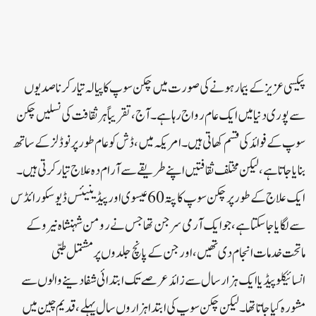
پیکسی عزیز کے بیمار ہونے کی صورت میں چکن سوپ کا پیالہ تیار کرنا صدیوں
سے پوری دنیا میں ایک عام رواج رہا ہے۔ آج، تقریباً ہر ثقافت کی نسلیں چکن
سوپ کے فوائد کی قسم کھاتی ہیں ۔ امریکہ میں، ڈش کو عام طور پر نوڈلز کے ساتھ
بنایا جاتا ہے، لیکن مختلف ثقافتیں اپنے طریقے سے آرام دہ علاج تیار کرتی ہیں ۔
ایک علاج کے طور پر چکن سوپ کا پتہ 60 عیسوی اور پیڈینیئس ڈیوسکورائڈس
سے لگایا جا سکتا ہے، جو ایک آرمی سرجن تھا جس نے رومن شہنشاہ نیرو کے
ماتحت خدمات انجام دی تھیں، اور جن کے پانچ جلدوں پر مشتمل طبی
انسائیکلوپیڈیا ایک ہزار سال سے زائد عرصے تک ابتدائی شفا دینے والوں سے
مشورہ کیا جاتا تھا۔ لیکن چکن سوپ کی ابتدا ہزاروں سال پہلے، قدیم چین میں