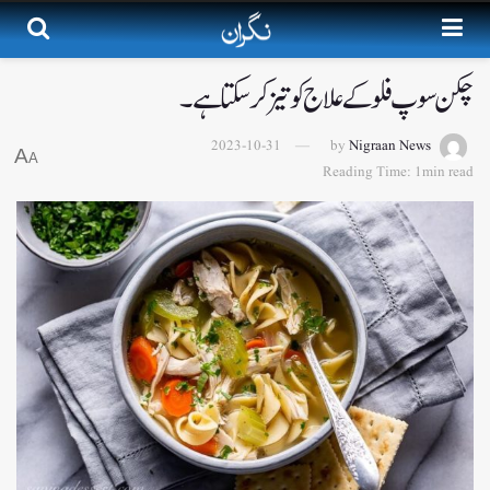
چکن سوپ فلو کے علاج کو تیز کر سکتا ہے۔
2023-10-31
by
Nigraan News
A
A
Reading Time: 1min read