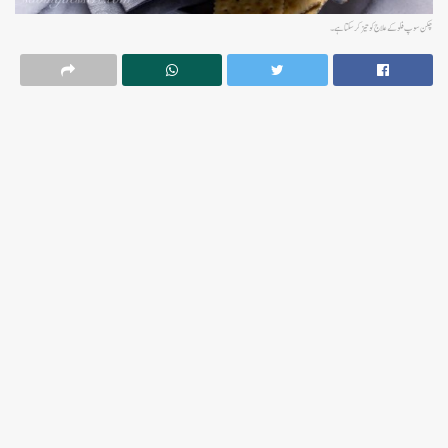
چکن سوپ فلو کے علاج کو تیز کر سکتا ہے۔