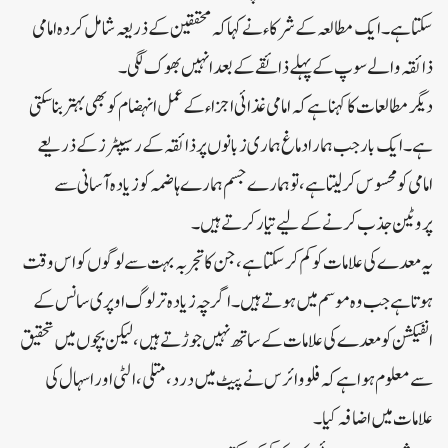
سکتا ہے۔ ایک مطالعہ کے شرکاء نے کہا کہ محققین کے ذریعہ شامل کردہ امامی
ذائقہ والے سوپ کے پہلے ذائقے کے بعد انہیں بھوک لگی ۔
دیگر مطالعات کا کہنا ہے کہ امامی غذائی اجزاء کے عمل انہضام کو بھی بہتر بنا سکتی
ہے ۔ ایک بار جب ہمارا دماغ ہماری زبانوں پر ذائقہ کے رسیپٹرز کے ذریعے
امامی کو محسوس کر لیتا ہے، تو ہمارے جسم ہمارے ہاضمہ کو زیادہ آسانی سے
پروٹین جذب کرنے کے لیے تیار کرتے ہیں۔
یہ معدے کی علامات کو کم کر سکتا ہے ، جن کا تجربہ بہت سے لوگوں کو اس وقت
ہوتا ہے جب وہ موسم میں ہوتے ہیں۔ اگرچہ زیادہ تر لوگ اوپری سانس کے
انفیکشن کو معدے کی علامات کے ساتھ نہیں جوڑتے ہیں، لیکن بچوں میں تحقیق
سے معلوم ہوا ہے کہ فلو وائرس نے پیٹ میں درد، متلی، الٹی اور اسہال کی
علامات میں اضافہ کیا ۔