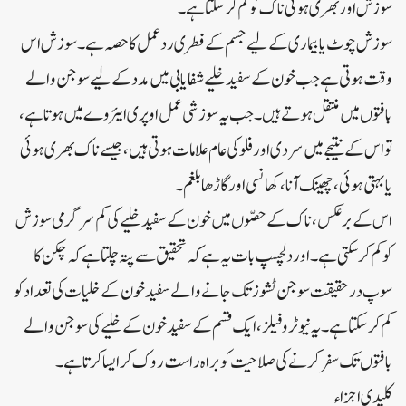
سوزش اور بھری ہوئی ناک کو کم کر سکتا ہے۔
سوزش چوٹ یا بیماری کے لیے جسم کے فطری ردعمل کا حصہ ہے ۔ سوزش اس
وقت ہوتی ہے جب خون کے سفید خلیے شفا یابی میں مدد کے لیے سوجن والے
بافتوں میں منتقل ہوتے ہیں۔ جب یہ سوزشی عمل اوپری ایئر وے میں ہوتا ہے،
تو اس کے نتیجے میں سردی اور فلو کی عام علامات ہوتی ہیں ، جیسے ناک بھری ہوئی
یا بہتی ہوئی، چھینک آنا، کھانسی اور گاڑھا بلغم۔
اس کے برعکس، ناک کے حصّوں میں خون کے سفید خلیے کی کم سرگرمی سوزش
کو کم کر سکتی ہے۔ اور دلچسپ بات یہ ہے کہ تحقیق سے پتہ چلتا ہے کہ چکن کا
سوپ درحقیقت سوجن ٹشوز تک جانے والے سفید خون کے خلیات کی تعداد کو
کم کر سکتا ہے ۔ یہ نیوٹروفیلز ، ایک قسم کے سفید خون کے خلیے کی سوجن والے
بافتوں تک سفر کرنے کی صلاحیت کو براہ راست روک کر ایسا کرتا ہے۔
کلیدی اجزاء