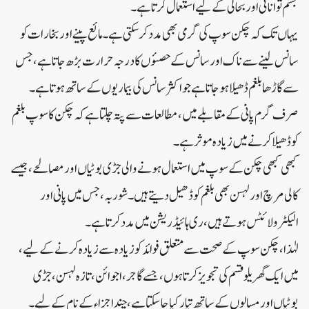
جسم توانائی اور بحالی کے لیے استعمال کرتا ہے۔
یہاں تک کہ چکن سوپ کی گرمی بھی مدد کر سکتی ہے۔ مائع پینے اور بخارات کو
سانس لینے سے ناک اور سانس کے حصئوں کا درجہ حرارت بڑھ جاتا ہے، جس
سے گاڑھا بلغم ڈھیلا ہو جاتا ہے جو اکثر سانس کی بیماریوں کے ساتھ ہوتا ہے۔
صرف گرم پانی کے مقابلے میں، مطالعات سے پتہ چلتا ہے کہ چکن کا سوپ بلغم
کو ڈھیلا کرنے میں زیادہ موثر ہے ۔
کبھی کبھی چکن کے سوپ میں استعمال ہونے والی جڑی بوٹیاں اور مصالحے، جیسے
کالی مرچ اور لہسن بھی بلغم کو ڈھیل دیتے ہیں ۔ شوربہ، جس میں پانی اور
الیکٹرولائٹس ہوتے ہیں، ری ہائیڈریشن میں مدد کرتا ہے۔
لہٰذا، چکن سوپ کے صحت سے متعلق فوائد کو زیادہ سے زیادہ کرنے کے لیے،
میں ایک گھریلو قسم کی تجویز کرتا ہوں، جسے گاجر، اجوائن، تازہ لہسن، جڑی
بوٹیاں اور مسالوں کے ساتھ تیار کیا جا سکتا ہے، چند اجزاء کے نام کے لیے۔