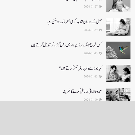
2024-01-27
حمل کے دوران شدید گرمی خطرناک ہو سکتی ہے
2024-01-27
کس طرح ہمنگ برڈز پرواز میں ذہنی گیئرز کو تبدیل کرتے ہیں
2024-01-13
کیا جوڑے بلڈ پریشر شیئر کرتے ہیں؟
2024-01-13
عمدہ خاندانی ورزش کرنے کا طریقہ
2024-01-09
LOAD MORE