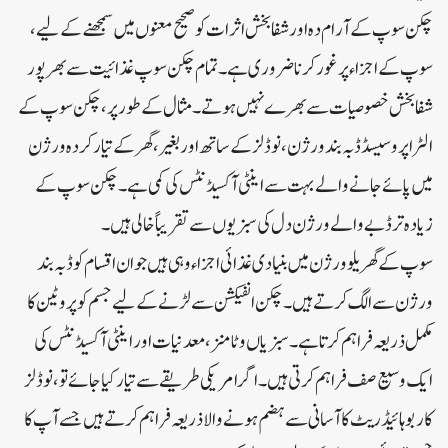
چکن سوپ کے آرام دہ اور شفا بخش اثرات کو صحیح معنوں میں سمجھنے کے لیے،
سوپ کے اجزاء پر غور کرنا ضروری ہے۔ تمام چکن سوپ غذائیت سے بھرپور
شفا بخش خصوصیات سے بھرے نہیں ہوتے۔ مثال کے طور پر، چکن سوپ کے
الٹرا پروسیسڈ ڈبہ بند ورژن، نوڈلز کے ساتھ اور بغیر، گھر کے تیار کردہ ورژن
میں پائے جانے والے بہت سے اینٹی آکسیڈنٹس کی کمی ہے۔ چکن سوپ کے
زیادہ تر ڈبے والے ورژن دل کی سبزیوں سے تقریباً خالی ہیں۔
سوپ کے گھریلو ورژن میں بنیادی غذائی اجزاء وہی ہیں جو ان اقسام کو ڈبہ بند
ورژن سے الگ کرتے ہیں ۔ چکن انفیکشن سے لڑنے کے لیے جسم کو پروٹین کا
مکمل ذریعہ فراہم کرتا ہے۔ سبزیاں وٹامنز، معدنیات اور اینٹی آکسیڈنٹس کی
ایک وسیع صف فراہم کرتی ہیں۔ اگر امریکی طریقے سے تیار کیا جائے تو، نوڈلز
کاربوہائیڈریٹ کا آسانی سے ہضم ہونے والا ذریعہ فراہم کرتے ہیں جسے آپ کا