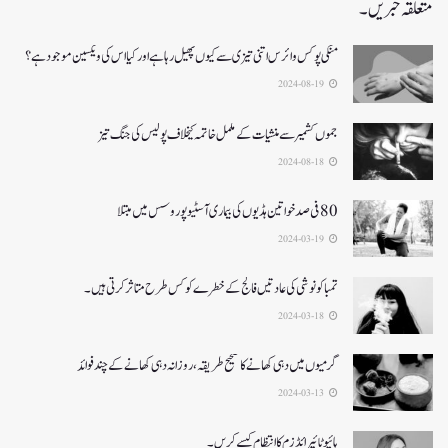
متعلقہ خبریں۔
منکی پوکس وائرس اتنی تیزی سے کیوں پھیل رہا ہے اور کیا اس کی ویکسین موجود ہے؟
2024-08-19
جموں کشمیر سے منشیات کے مکمل خاتمہ کیخلاف پولیس کی جنگ تیز
2024-08-18
80 فی صد خواتین ہڈیوں کی بیماری آسٹیوپوروسس میں مبتلا
2024-03-19
تمباکو نوشی کی عادتیں فالج کے خطرے کو کس طرح متاثر کرتی ہیں۔
2024-03-18
گرمیوں میں دہی کھانے کا صحیح طریقہ ، روزانہ دہی کھانے کے چند فوائد
2024-03-13
ہائپوٹائیرائڈزم کا انتظام کیسے کریں۔