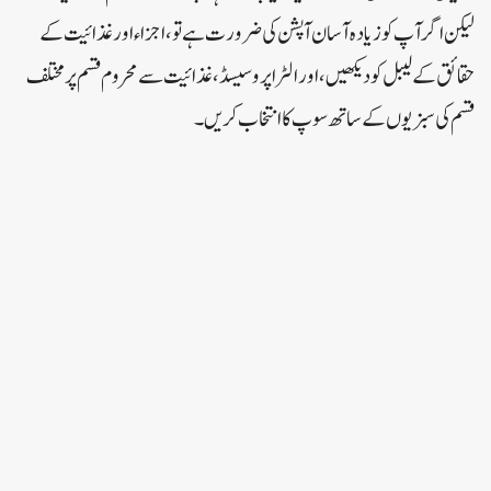
لیکن اگر آپ کو زیادہ آسان آپشن کی ضرورت ہے تو، اجزاء اور غذائیت کے
حقائق کے لیبل کو دیکھیں، اور الٹرا پروسیسڈ، غذائیت سے محروم قسم پر مختلف
قسم کی سبزیوں کے ساتھ سوپ کا انتخاب کریں۔