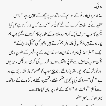
ہوئی ۔
لہذا، سردی اور فلو کے موسم کے ساتھ ، یہ پوچھنے کے قابل ہے: کیا اس
عقیدے کی حمایت کرنے کے لئے کوئی سائنس ہے کہ یہ مدد کرتا ہے؟ یا کیا
چکن کا سوپ صرف ایک آرام دہ پلیسبو کے طور پر کام کرتا ہے، یعنی جب ہم
بیمار ہوتے ہیں تو نفسیاتی فائدہ فراہم کرتے ہیں، بغیر کسی حقیقی علاج کے؟
ایک رجسٹرڈ غذائی ماہر اور غذائیت اور غذائیت کے پروفیسر کے طور پر، میں
چکن سوپ کی اپیل سے بخوبی واقف ہوں: شوربے کی گرمی اور چکن، سبزیوں
اور نوڈلز کے بھرپور، لذیذ ذائقے۔ جو چیز سوپ کو مخصوص ذائقہ دیتی ہے وہ
ہے ” عمی ” – ذائقہ کی پانچویں قسم، میٹھے، نمکین، کھٹے اور کڑوے کے ساتھ۔
اسے اکثر "گوشت دار” ذائقہ کے طور پر بیان کیا جاتا ہے ۔
بہتر بھوک، بہتر ہضم