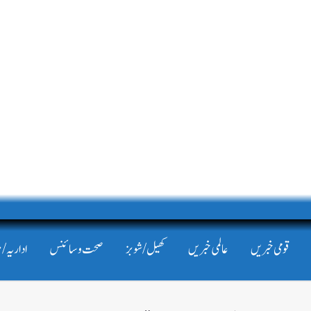
قومی خبریں
عالمی خبریں
کھیل/شوبز
صحت و سائنس
اداریہ/ 