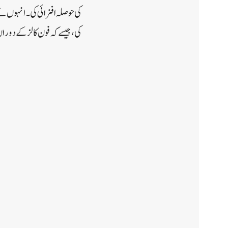
کی حوصلہ افزائی کی۔ انہوں نے
کی، جیسے کہ فون کالز کے دوران