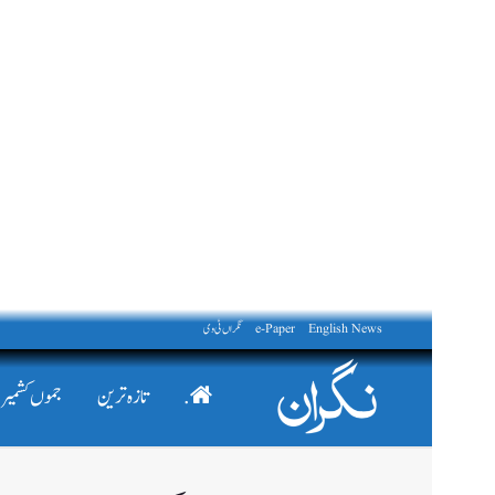
English News
e-Paper
نگراں ٹی وی
.
تازہ ترین
جموں کشمیر