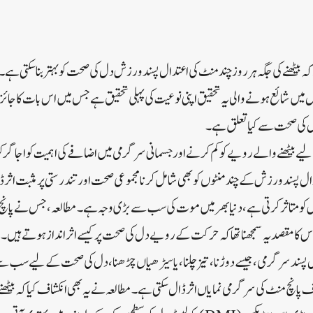
کہ بیٹھنے کی جگہ ہر روز چند منٹ کی اعتدال پسند ورزش دل کی صحت کو بہتر بنا سکتی ہے
 میں شائع ہونے والی یہ تحقیق اپنی نوعیت کی پہلی تحقیق ہے جس میں اس بات کا جائزہ ل
ل کی صحت سے کیا تعلق ہے۔
یے بیٹھنے والے رویے کو کم کرنے اور جسمانی سرگرمی میں اضافے کی اہمیت کو اجاگر کر
 پسند ورزش کے چند منٹوں کو بھی شامل کرنا مجموعی صحت اور تندرستی پر مثبت اثر 
ا، اس کا مقصد یہ سمجھنا تھا کہ حرکت کے رویے دل کی صحت پر کیسے اثر انداز ہوتے ہیں۔
ل پسند سرگرمی، جیسے دوڑنا، تیز چلنا، یا سیڑھیاں چڑھنا، دل کی صحت کے لیے سب سے 
چ منٹ کی سرگرمی نمایاں اثر ڈال سکتی ہے۔ مطالعہ نے یہ بھی انکشاف کیا کہ بیٹھن