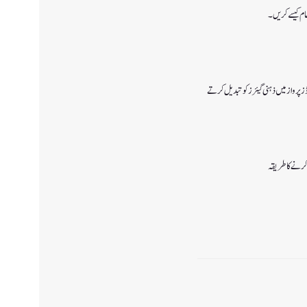
تظام کیسے کریں۔
رواز میں ذہنی گیئرز کو تبدیل کرتے
کرنے کا طریقہ