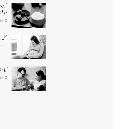
گرمیوں 
چند فوائ
2024-03-13
حمل کے
2024-01-27
کیا جو
2024-01-13