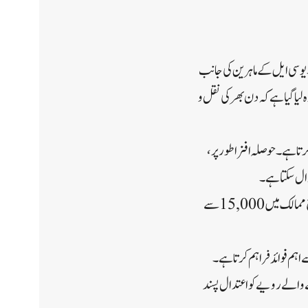
۔ یو سی ایل کے ماہرین کی جانب
یا گیا ہے کہ دن بھر کی نقل و
تا ہے۔ حوصلہ افزا طور پر،
ڈال سکتا ہے۔
دل کی بیماری، جو دل اور گردش کو متاثر کرتی ہے، دنیا بھر میں موت کی سب سے بڑی وجہ ہے۔ مطالعہ، جس نے پانچ ممالک میں 15,000 سے
اہم فوائد فراہم کرتا ہے۔
ے والے رویے کو اعتدال پسند