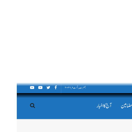
جمعرات, اگست ۶, ۲۰۲۶
مضامین
آج کا اخبار