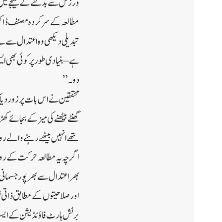
ورزش سے بدلنے کے نتیجے میں باڈی ماس انڈیکس (BMI)، کولیسٹرول 
مطالعہ کے سرکردہ مصنف ڈاکٹر
تبدیلی دیکھی وہ اعتدال سے لے 
ہے – بنیادی طور پر کوئی بھی ا
دو۔”
محققین نے اس بات پر زور دیا ک
گھنٹے بیٹھنے کی میز کے بجائے 
تھے انہیں بیٹھے رہنے والے ر
اگرچہ یہ مطالعہ حرکت کے رویو
بھر اعتدال سے بھرپور جسمانی
اور صلاحیتوں کے مطابق ذاتی 
برٹش ہارٹ فاؤنڈیشن کے ایسوس