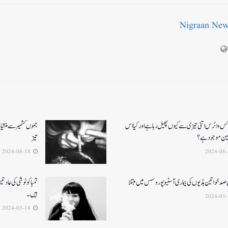
Nigraan Ne
کس وائرس اتنی تیزی سے کیوں پھیل رہا ہے اور کیا اس
جموں کشمیر سے منشی
سین موجود ہے؟
تیز
2024-08-18
تمباکو نوشی کی عاد
ہیں۔
2024-03-18