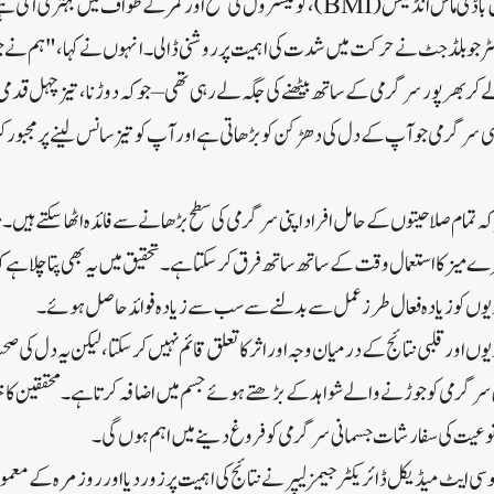
کی سطح اور کمر کے طواف میں بہتری آتی ہے۔
 جو بلڈجٹ نے حرکت میں شدت کی اہمیت پر روشنی ڈالی۔ انہوں نے کہا، "ہم نے جو
کر بھرپور سرگرمی کے ساتھ بیٹھنے کی جگہ لے رہی تھی – جو کہ دوڑنا، تیز چہل قدمی، 
یسی سرگرمی جو آپ کے دل کی دھڑکن کو بڑھاتی ہے اور آپ کو تیز سانس لینے پر مجبور
ہ تمام صلاحیتوں کے حامل افراد اپنی سرگرمی کی سطح بڑھانے سے فائدہ اٹھا سکتے ہیں۔ 
کھڑے میز کا استعمال وقت کے ساتھ ساتھ فرق کر سکتا ہے۔ تحقیق میں یہ بھی پتا چلا ہے
ویوں کو زیادہ فعال طرز عمل سے بدلنے سے سب سے زیادہ فوائد حاصل ہوئے۔
ں اور قلبی نتائج کے درمیان وجہ اور اثر کا تعلق قائم نہیں کر سکتا، لیکن یہ دل کی
 سرگرمی کو جوڑنے والے شواہد کے بڑھتے ہوئے جسم میں اضافہ کرتا ہے۔ محققین کا 
نوعیت کی سفارشات جسمانی سرگرمی کو فروغ دینے میں اہم ہوں گی۔
ی ایٹ میڈیکل ڈائریکٹر جیمز لیپر نے نتائج کی اہمیت پر زور دیا اور روزمرہ کے م