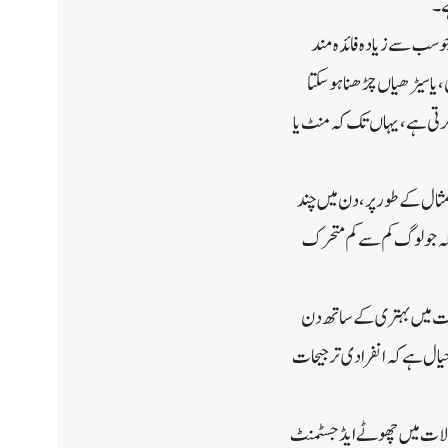
 سب سے زیادہ فائدہ مند
یا سیڑھیاں چڑھنا ہو سکتا
 کرتی ہے، یہاں تک کہ منٹ یا
مثال کے طور پر، دن میں چند
 کہ جو لوگ کم سے کم متحرک
 صحت میں بہتری کے ساتھ دن
خیال ہے کہ انفرادی ترجیحات
عمولات میں چھوٹے ایڈجسٹمنٹ