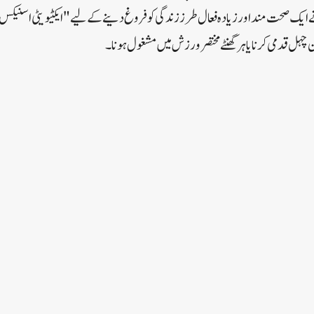
 ایک صحت مند اور زیادہ فعال طرز زندگی کو فروغ دینے کے لیے "ایکٹیویٹی اسنیکس
 چہل قدمی کرنا یا ہر گھنٹے مختصر ورزش میں مشغول ہونا۔