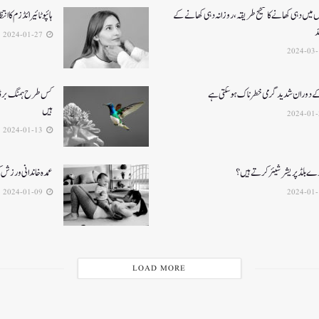
میں دہی کھانے کا صحیح طریقہ ، روزانہ دہی کھانے کے
ہائپوٹائیرائڈزم کا ان
د
2024-01-27
 دوران شدید گرمی خطرناک ہو سکتی ہے
کس طرح ہمنگ برڈز پ
ہیں
2024-01-13
ڑے بلڈ پریشر شیئر کرتے ہیں؟
عمدہ خاندانی ورزش 
2024-01-09
LOAD MORE