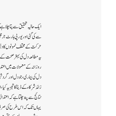
ایک حالیہ تحقیق سے پتا چلا ہے 
سے کی گئی اور یورپی ہارٹ جرنل
حرکت کے مختلف نمونوں کا د
یہ مطالعہ دل کی بہتر صحت کے ل
روزانہ کے معمولات میں اعتدال
زائد شرکاء کے ڈیٹا کا تجزیہ کی
نتائج سے پتہ چلتا ہے کہ اعتدا
یہاں تک کہ اس طرح کی صرف پان