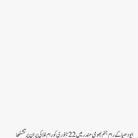
ایودھیا کے رام جنم بھومی مندر میں 22 جنوری کو رام للا کی پران پرتشٹھا