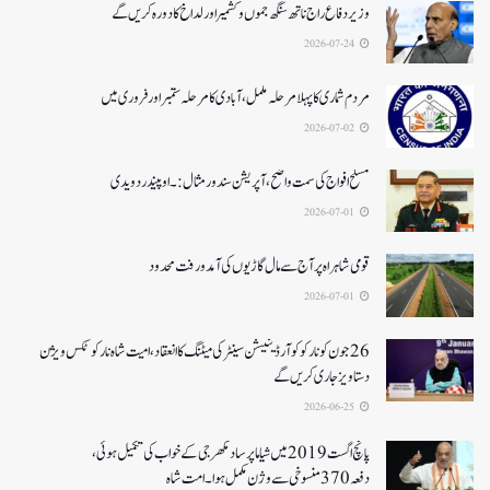
وزیر دفاع راج ناتھ سنگھ جموں و کشمیر اور لداخ کا دورہ کریں گے
2026-07-24
مردم شماری کا پہلا مرحلہ مکمل،آبادی کا مرحلہ ستمبر اور فروری میں
2026-07-02
مسلح افواج کی سمت واضح، آپریشن سندورمثال:۔ اوپیندر دویدی
2026-07-01
قومی شاہراہ پر آج سے مال گاڑیوں کی آمدورفت محدود
2026-07-01
26جون کونارکو کوآرڈینیشن سینٹر کی میٹنگ کا انعقاد، امیت شاہ نارکوٹکس ویژن
دستاویز جاری کریں گے
2026-06-25
پانچ اگست 2019میں شیاما پر ساد مکھرجی کے خواب کی تکمیل ہوئی،
دفعہ 370منسوخی سے وژن مکمل ہوا۔ امت شاہ