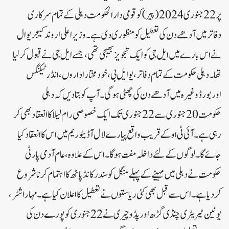
پر 22 جنوری 2024 (پیر) کوقومی دارالحکومت دہلی کے تمام سرکاری
دفاترمیں آدھے دن کی تعطیل کو منظوری دی ہے۔ وزیراعلی اروند کیجریوال
نے اس بارے میں ایل جی کوایک تجویز بھیجی تھی، جسے ایل جی نے قبول کرلیا
تھا۔ دہلی حکومت کے تمام دفاتر، یوایل بی، خود مختاراداروں، انڈرٹیکنگس
اوربورڈ وغیرہ میں آدھے دن کی چھٹی ہوگی۔ آپ کو بتا دیں کہ دہلی
حکومت 20 جنوری سے 22 جنوری تک ایک خصوصی رام لیلا کا انعقاد بھی کر
رہی ہے۔ آئی ٹی اوکے قریب واقع پیارے لال آڈیٹوریم میں اس کا انعقاد کیا
جائے گا۔ لوگوں کے لئے داخلہ مفت ہوگا۔ اس کے علاوہ، عام آدمی پارٹی
حکومت نے دہلی میں مہینے کے پہلے منگل کوسندرکانڈ پاٹھ کا اہتمام کرنا شروع
کردیا ہے۔ اس سے قبل بھی کئی ریاستوں نے تعطیل کا اعلان کیا ہے۔ مہاراشٹر،
یونین ٹیریٹری چنڈی گڑھ اورپڈوچیری نے 22 جنوری کو پورے دن کی