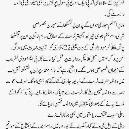
فورسیزکے علاوہ سی آر پی ایف اوریوپی سول پولیس پربھی سیکورٹی کی ذمہ
داررہے گی۔
وزیراعظم مودی ہوں گے پران پرتشٹھا کے مہمان خصوصی
شری رام جنم بھومی تیرتھ چھیتر ٹرسٹ کے مطابق، رام للا کی پران پرتشٹھا
پوش شکلا کرمو دوادشی کے دن یعنی 22 جنوری کو ابھیجیت مہرت میں ہوگی۔
اس پروگرام میں سبھی کلاسیکی روایات پرعمل کیا جائے گا۔ پی ایم مودی تقریب
کے مہمان خصوصی ہوں گے۔ واضح رہے کہ رام مندرپران پرتشٹھا تقریب
میں داخلہ صرف ٹرسٹ کے ذریعہ جاری کئے گئے کارڈ ہی ہوگا۔ صرف دعوت
نامہ سے داخلہ نہیں ملے گا۔ ٹرسٹ نے بتایا کہ داخلہ کارڈ پربنے کیوآرکوڈ کے
ملائے جانے کے بعد ہی کیمپس میں داخلہ ممکن ہوپائے گا۔
دہلی سمیت مختلف ریاستوں میں بھی ہوگا ہاف ڈے
دہلی کے ایل جی ونے کمارسکسینہ نے ایودھیا میں رام مندرکے افتتاح کے موقع