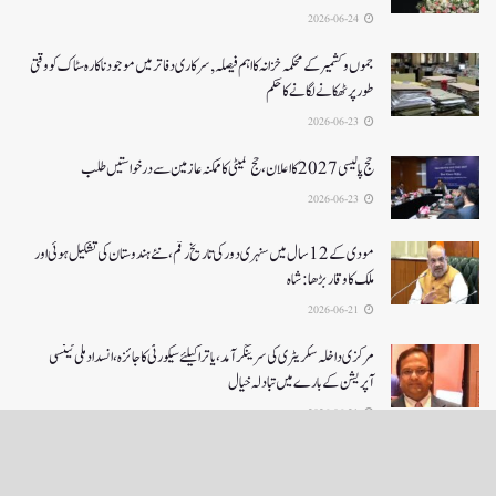
2026-06-24
جموں و کشمیر کے محکمہ خزانہ کا اہم فیصلہ , سرکاری دفاتر میں موجود ناکارہ سٹاک کو وقتی
طور پر ٹھکانے لگانے کا حکم
2026-06-23
حج پالیسی 2027کا اعلان ،حج کمیٹی کا ممکنہ عازمین سے درخواستیں طلب
2026-06-23
مودی کے 12 سال میں سنہری دور کی تاریخ رقم ، نئے ہندوستان کی تشکیل ہوئی اور
ملک کا وقار بڑھا: شاہ
2026-06-21
مرکزی داخلہ سکریٹری کی سرینگر آمد ،یاترا کیلئے سیکورٹی کا جائزہ ،انسداد ملی ٹینسی
آپریشن کے بارے میں تبادلہ خیال
2026-06-21
LOAD MORE