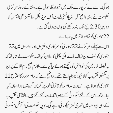
ہوگی۔ اسے لے کرپورے ملک میں تہوار کا ماحول ہے۔ ہفتہ کے روزمرکزی
حکومت نے دہلی واقع آل انڈیا انسٹی ٹیوٹ آف میڈیکل سائنسزیعنی ایمس کو
دوپہر2.30 بجے تک بند رکھنے کی ہدایت دی گئی ہے۔
22 جنوری کو تمام دفاترمیں ہاف ڈے
اس سے پہلے، مرکزنے 22 جنوری کو سرکاری دفتروں اوراداروں میں 22
جنوری کو نصف دن (ہاف ڈے) کی چھٹی کا اعلان کیا تھا۔ حکومت نے بتایا تھا کہ
یہ فیصلہ ملازمین کی خواہش کو دیکھتے ہوئے لیا گیا ہے۔ ملازم صبح رام للا کے پران
پرتشٹھا تقریب کو لائیو دیکھنا چاہتے تھے۔ واضح رہے کہ رام مندرکا افتتاح 22
جنوری کو ہونا ہے۔ اس دن، رام للا کوقانونی طورپرگربھ گرہ میں وراجمان کیا
جائے گا۔ اس کے لئے سیکورٹی کے پختہ انتظامات کئے گئے ہیں۔ افتتاحی تقریب
کے دن ایودھیا میں تھری لیئرسیکورٹی رہے گی۔ یوپی حکومت کی اسپیشل سیکورٹی