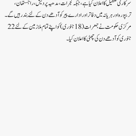
سرکاری تعطیل کا اعلان کیا ہے، جبکہ گجرات، مدھیہ پردیش، راجستھان،
تریپورہ اورہریانہ میں دفاتراورادارے پیرکو آدھے دن کے لئے بند رہیں گے۔
مرکزی حکومت نے جمعرات (18 جنوری) کو اپنے تمام ملازمین کے لئے 22
جنوری کو آدھے دن کی چھٹی کا اعلان کیا۔