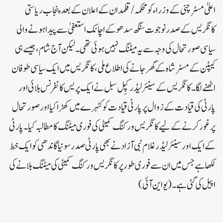
اعلیٰ مسٹر چنی کےوزراء کو محکمہ/ قلمدان کے اعلان کے بعد پنجاب ریاستی
کانگریس کے صدر نوجوت سنگھ سدھو کے اچانک استعفیٰ سے پیدا ہونے والی
سیاسی صورتحال کی وجہ سے یہ میٹنگ نہیں ہوئی تھی۔لیکن آج شام ، جیسے ہی
کیپٹن کے مسٹر شاہ کے گھر جانے کی اطلاع ملی ، کانگریس میں ایک سیاسی طوفان
اٹھنے لگا۔ کانگریس کے سینئر لیڈر کپِل سبل نے ایک پریس کانفرنس بلائی اور
پارٹی کی قیادت کے زوال پر پارٹی قیادت کو کٹہرے میں کھڑا کیا اور صورتحال
پر غور کرنے کے لیے کانگریس ورکنگ کمیٹی کی فوری میٹنگ کا مطالبہ کیا۔ پارٹی
کے ایک اور سینئر لیڈر غلام نبی آزاد نے بھی پارٹی صدر سونیا گاندھی کو ایک خط
لکھا ہے جس میں ان سے فوری طور پر کانگریس ورکنگ کمیٹی کی میٹنگ بلانے کی
اپیل کی گئی ہے۔ (یو این آئی)