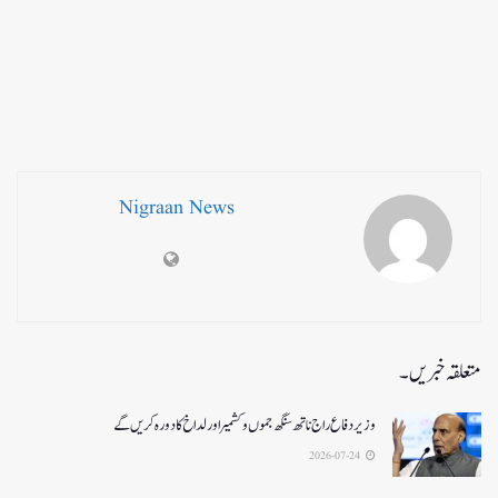
Nigraan News
متعلقہ خبریں۔
وزیر دفاع راج ناتھ سنگھ جموں و کشمیر اور لداخ کا دورہ کریں گے
2026-07-24