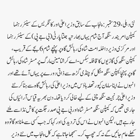
نئی دہلی ، 29 ستمبر:پنجاب کے سابق وزیر اعلیٰ اور کانگریس کے سینئر رہنما
کیپٹن امریندر سنگھ آج شام یہاں بھارتیہ جنتا پارٹی (بی جے پی) کے سینئر رہنما
اور مرکزی وزیر داخلہ امت شاہ کی رہائش گاہ پر پہنچے شام 6 بجے کے قریب ،
کیپٹن سنگھ کی گاڑیوں کا قافلہ سِکس-اے کرشنا مینن مارگ پر مسٹر شاہ کی رہائش
گاہ پر پہنچا کیپٹن سنگھ منگل کو چنڈی گڑھ سے ذاتی دورے پر یہاں آئے تھے اور
انہوں نے اپنا سامان کپورتھلہ ہاؤس میں وزیر اعلیٰ کی رہائش گاہ سے ہٹا کر نئے
وزیر اعلیٰ چرنجیت سنگھ چنی کے لیے خالی کر دیا تھا۔دن بھر یہ قیاس آرائیاں کی
جارہی تھیں کہ کیپٹن سنگھ مسٹر شاہ اور بی جے پی صدر جگت پرکاش نڈا سے ملنے
جارہے ہیں ، لیکن انہوں نے اس کی تردید کی اور کہا کہ جب کسی سے ملنا ہوگا تو وہ
کھلے عام جائیں گے نہ کہ چھپ کر۔سمجھا جاتا ہے کہ کل پنجاب میں نئے وزیر