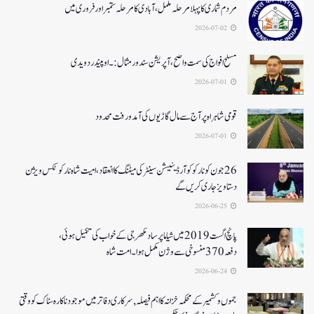
مردم شماری کا پہلا مرحلہ مکمل،آبادی کا مرحلہ ستمبر اور فروری میں
2026-07-02
مسلح افواج کی سمت واضح، آپریشن سندورمثال:۔ اوپیندر دویدی
2026-07-01
قومی شاہراہ پر آج سے مال گاڑیوں کی آمدورفت محدود
2026-07-01
26جون کونارکو کوآرڈینیشن سینٹر کی میٹنگ کا انعقاد، امیت شاہ نارکوٹکس ویژن
دستاویز جاری کریں گے
2026-06-25
پانچ اگست 2019میں شیاما پر ساد مکھرجی کے خواب کی تکمیل ہوئی،
دفعہ 370منسوخی سے وژن مکمل ہوا۔ امت شاہ
2026-06-24
جموں و کشمیر کے محکمہ خزانہ کا اہم فیصلہ , سرکاری دفاتر میں موجود ناکارہ سٹاک کو وقتی