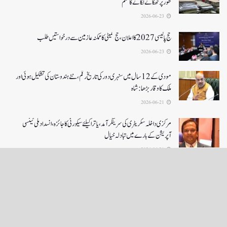
طور پر ٹھکانے لگانے کا حکم
2026-06-23
حج پالیسی 2027کا اعلان ،حج کمیٹی کا ممکنہ عازمین سے درخواستیں طلب
2026-06-23
مودی کے 12 سال میں سنہری دور کی تاریخ رقم ، نئے ہندوستان کی تشکیل ہوئی اور
ملک کا وقار بڑھا: شاہ
2026-06-21
مرکزی داخلہ سکریٹری کی سرینگر آمد ،یاترا کیلئے سیکورٹی کا جائزہ ،انسداد ملی ٹینسی
آپریشن کے بارے میں تبادلہ خیال
2026-06-21
LOAD MORE