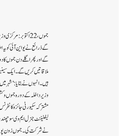
گے اور پھر اگلے دن جموں کا 
ملاقاتیں کریں گے۔ایک سینیئر
ہیں۔انہوں نے بتایا: ‘شہر میں
وزیر داخلہ کے دورہ جموں وکشم
مشترکہ سکیورٹی جائزہ کانفرنس
لیفٹیننٹ جنرل ایم وی سوچھندرا
نے شرکت کی۔جموں زون پولیس 