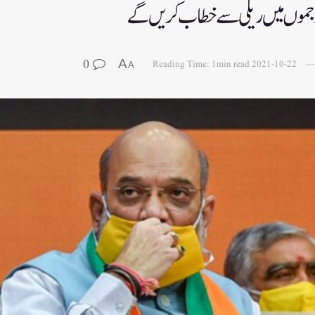
0
A
Reading Time: 1min read
2021-10-22
A