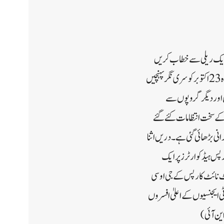
ز دورہ جموں و کشمیر کے دوران 24 اکتوبر کو جموں میں ایک ریلی سے خطاب کریں
گے ذرائع نے یو این آئی کو یہ اطلاع دیتے ہوئے کہا کہ ریلی کا مقام بھگوتی نگر مقرر کیا گیا ہے انہوں نے بتایا: ‘مسٹر شاہ 23 اکتوبر کو سری نگر پہنچیں
 اور دیگر گروپوں سے
کے سخت انتظامات کئے گئے
نی بڑھائی گئی ہے۔دریں اثنا
رپس ہیڈکوارٹرز پر ایک
ٹ نائٹ کارپس کے جی او سی
ٹی ایجنسیوں کے اعلیٰ افسروں
ین آئی)