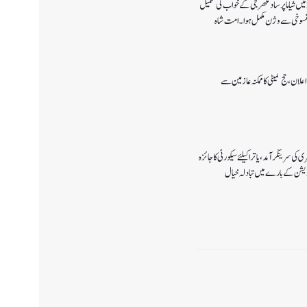
پانچ اگست 2019میں شیاما پر ساد مکھرجی کے خواب کی تکمیل
 پالیسی 2027کا اعلان ،حج کمیٹی کا ممکنہ عازمین سے
ی سرینگر آمد ،یاترا کیلئے سیکورٹی کا جائزہ
ٓپریشن کے بارے میں تبادلہ خیال