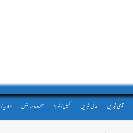
قومی خبریں
عالمی خبریں
کھیل/شوبز
صحت و سائنس
اداریہ/ 