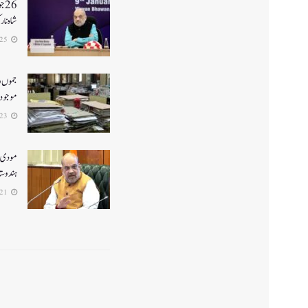
26
شاہ نا
2026-06-25
جموں و 
موجود ن
2026-06-23
ہندوستا
2026-06-21