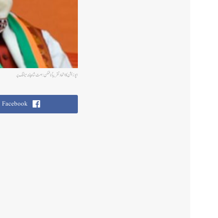
اپوزیشن کا اتحاد تقریباً ناممکن: امت شاہ پٹنہ میٹنگ پر
Facebook