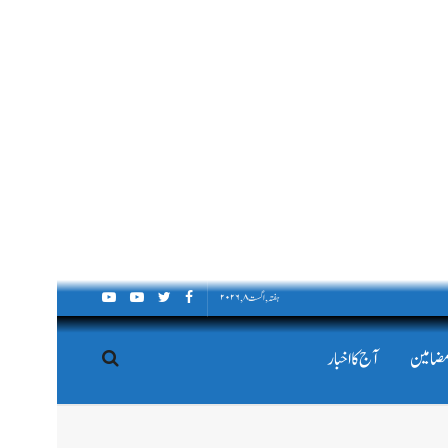
ہفتہ, اگست ۸, ۲۰۲۶
مضامین
آج کا اخبار