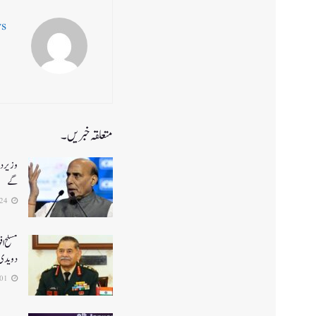
ws
متعلقہ خبریں۔
وزیر دف
گے
2026-07-24
مسلح اف
دویدی
2026-07-01