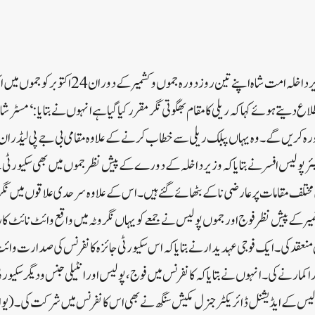
جموں، 22 اکتوبر: مرکزی وزیر داخلہ امت شاہ اپنے تین رو
دورہ کریں گے۔ وہ یہاں پبلک ریلی سے خطاب کرنے کے علاوہ مقامی بی جے پی لیڈران
 پولیس افسر نے بتایا کہ وزیر داخلہ کے دورے کے پیش نظر جموں میں بھی سکیورٹی 
 مختلف مقامات پر عارضی ناکے بٹھائے گئے ہیں۔ اس کے علاوہ سرحدی علاقوں میں نگرا
یر کے پیش نظر فوج اور جموں پولیس نے جمعے کو یہاں نگروٹہ میں واقع وائٹ نائٹ کا
 منعقد کی۔ایک فوجی عہدیدار نے بتایا کہ اس سکیورٹی جائزہ کانفرنس کی صدارت وائ
 کمار نے کی۔انہوں نے بتایا کہ کانفرنس میں فوج، پولیس اور انٹیلی جنس و دیگر سکیور
کے ایڈیشنل ڈائریکٹر جنرل مکیش سنگھ نے بھی اس کانفرنس میں شرکت کی۔ (یو ا