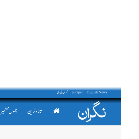
English News
e-Paper
نگراں ٹی وی
.
تازہ ترین
جموں کشمیر