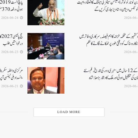
جون کونارکو کوآرڈینیشن سینٹر کی میٹنگ کا انعقاد، امیت
رکوٹکس ویژن دستاویز جاری کریں گے
ہوئی، دفعہ 370منسوخی سے وژن مکمل ہوا۔ امت شاہ
2026-06-24
کشمیر کے محکمہ خزانہ کا اہم فیصلہ , سرکاری دفاتر میں
حج
اکارہ سٹاک کو وقتی طور پر ٹھکانے لگانے کا حکم
درخواستیں طلب
2026-06-23
مودی کے 12 سال میں سنہری دور کی تاریخ رقم ، نئے
مرکزی داخلہ سکریٹری ک
ن کی تشکیل ہوئی اور ملک کا وقار بڑھا: شاہ
،انسداد ملی ٹینسی ا
2026-06-21
LOAD MORE