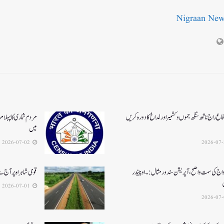
Nigraan Ne
اع راج ناتھ سنگھ جموں و کشمیر اور لداخ کا دورہ کریں
مردم شماری کا پہلا م
میں
2026-07-02
واج کی سمت واضح، آپریشن سندورمثال:۔ اوپیندر
قومی شاہراہ پر آج
2026-07-01