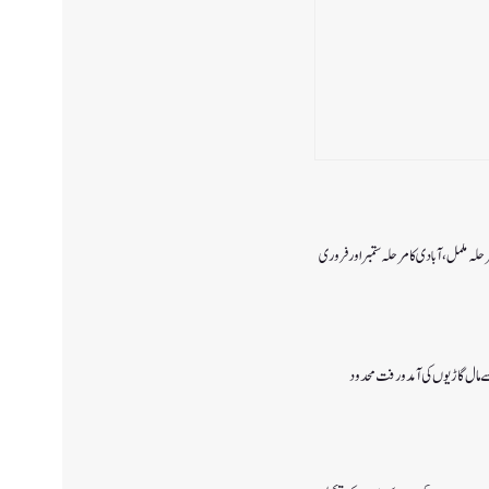
رحلہ مکمل،آبادی کا مرحلہ ستمبر اور فروری
 سے مال گاڑیوں کی آمدورفت محدود