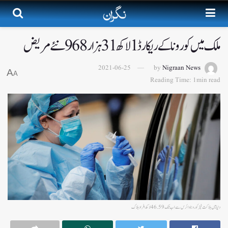
ملک میں کورونا کے ریکارڈ 1لاکھ 31ہزار968 نئےمریض
2021-06-25
by
Nigraan News
A
A
Reading Time: 1min read
دنیا میں ہلاکت خیز کورونا وائرس سے اب تک 46.59 لاکھ افراد ہلاک