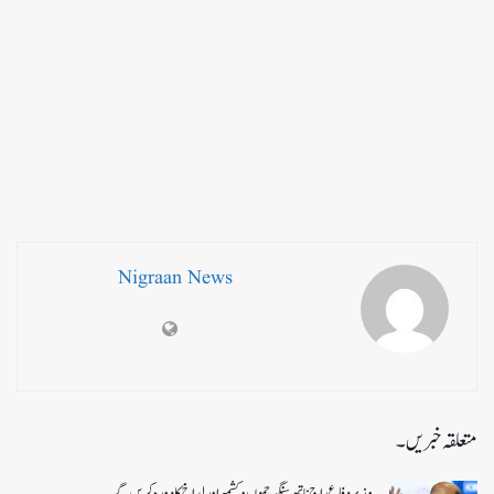
Nigraan News
متعلقہ خبریں۔
وزیر دفاع راج ناتھ سنگھ جموں و کشمیر اور لداخ کا دورہ کریں گے