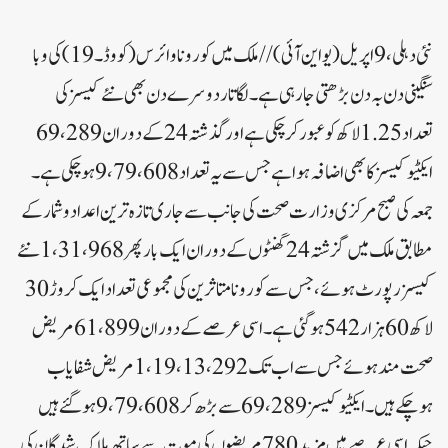
نئی دہلی،9 اپریل (یواین آئی)//
ملک میں کورونا وائرس (کووڈ ۔19) کی وبا
سنگینی دن بہ دن بڑھتی جارہی ہے۔ لگاتار دوسرے دن بھی نئے کیسز کی
تعداد 1.25 لاکھ کو عبور کر چکی ہے اور گذشتہ 24 کے دوران 69،289
ایکٹیو کیسز کا بھی اضافہ ہوا ہے جس سے یہ تعداد 9،79،608 ہوچکی ہے۔
جمعہ کی صبح مرکزی وزارت صحت کی جانب سے جاری تازہ ترین اعداد و شمار کے
مطابق ملک میں گزشتہ 24 گھنٹوں کےدوران ایک بار پھر 1،31،968 نئے
کیسز رپورٹ ہوئے، جس سے کورونا متاثرین کی مجموعی تعداد ایک کروڑ 30
لاکھ 60 ہزار 542 ہوگئی ہے۔ اسی عرصے کے دوران 61،899 مریض
صحت مند ہوئے جس سے اب تک 1،19،13،292 مریض شفایاب
ہوچکے ہیں ۔ ایکٹیو کیسز 69،289 سے بڑھ کر 9،79،608 ہو گئے ہیں
جبکہ اسی عرصے میں مزید 780 مریضوں کی موت سے ساتھ ہلاک شدگان کی