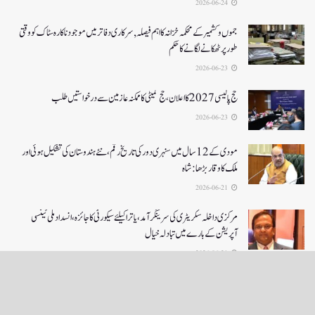
2026-06-24
جموں و کشمیر کے محکمہ خزانہ کا اہم فیصلہ , سرکاری دفاتر میں موجود ناکارہ سٹاک کو وقتی
طور پر ٹھکانے لگانے کا حکم
2026-06-23
حج پالیسی 2027کا اعلان ،حج کمیٹی کا ممکنہ عازمین سے درخواستیں طلب
2026-06-23
مودی کے 12 سال میں سنہری دور کی تاریخ رقم ، نئے ہندوستان کی تشکیل ہوئی اور
ملک کا وقار بڑھا: شاہ
2026-06-21
مرکزی داخلہ سکریٹری کی سرینگر آمد ،یاترا کیلئے سیکورٹی کا جائزہ ،انسداد ملی ٹینسی
آپریشن کے بارے میں تبادلہ خیال
2026-06-21
LOAD MORE