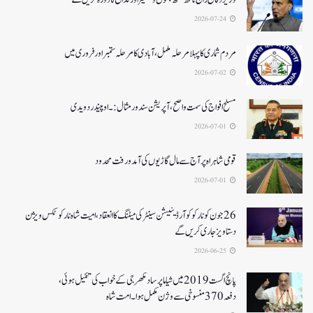
2026-07-24
مردم شماری کا پہلا مرحلہ مکمل،آبادی کا مرحلہ ستمبر اور فروری میں
2026-07-02
مسلح افواج کی سمت واضح، آپریشن سندورمثال:۔ اوپیندر دویدی
2026-07-01
قومی شاہراہ پر آج سے مال گاڑیوں کی آمدورفت محدود
2026-07-01
26جون کونارکو کوآرڈینیشن سینٹر کی میٹنگ کا انعقاد، امیت شاہ نارکوٹکس ویژن
دستاویز جاری کریں گے
2026-06-25
پانچ اگست 2019میں شیاما پر ساد مکھرجی کے خواب کی تکمیل ہوئی،
دفعہ 370منسوخی سے وژن مکمل ہوا۔ امت شاہ