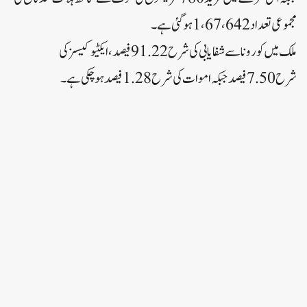
مجموعی تعداد 1،67،642 ہوگئی ہے۔
ملک میں کورونا سے شفایابی کی شرح 91.22 فیصد ،ایکٹیو کیسز کی
شرح 7.50 فیصد جبکہ اموات کی شرح 1.28 فیصد ہوچکی ہے۔