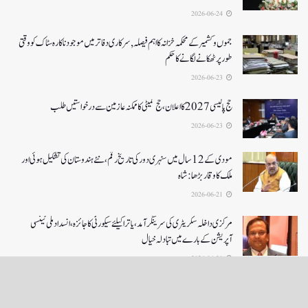
2026-06-24
جموں و کشمیر کے محکمہ خزانہ کا اہم فیصلہ , سرکاری دفاتر میں موجود ناکارہ سٹاک کو وقتی
طور پر ٹھکانے لگانے کا حکم
2026-06-23
حج پالیسی 2027کا اعلان ،حج کمیٹی کا ممکنہ عازمین سے درخواستیں طلب
2026-06-23
مودی کے 12 سال میں سنہری دور کی تاریخ رقم ، نئے ہندوستان کی تشکیل ہوئی اور
ملک کا وقار بڑھا: شاہ
2026-06-21
مرکزی داخلہ سکریٹری کی سرینگر آمد ،یاترا کیلئے سیکورٹی کا جائزہ ،انسداد ملی ٹینسی
آپریشن کے بارے میں تبادلہ خیال
2026-06-21
LOAD MORE