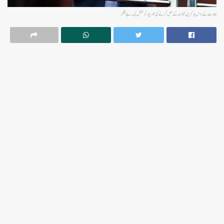
بھارت نے روس یوکرین تنازعہ کے حل کرنے کی بھرپورکوشش کی۔ جے شنکر