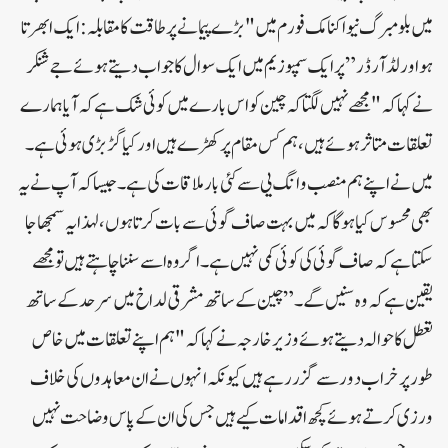
میں بلومبرگ نیو اکنامک فورم میں "بڑے پیمانے پر طاقت کا مقابلہ: ایک ابھرتا
ہوا ورلڈ آرڈر” پر ایک سمپوزیم میں ایک سوال کا جواب دیتے ہوئے جے شنکر
نے کہا کہ "مجھے نہیں لگتا کہ چین کو اس بارے میں کوئی شک ہے کہ آیا ہمارے
تعلقات متاثر ہوئے ہیں، ہم کس مقام پر کھڑے ہیں اور کیا گڑبڑی ہوئی ہے۔
میں نے اپنے ہم منصب وانگ یی سے کئی بار ملاقات کی ہے۔ جیسا کہ آپ نے یہ
بھی محسوس کیا ہوگا کہ میں بہت صاف گوئی سے بات کرتا ہوں، لہذا یہ سمجھا جا
سکتا ہے کہ صاف گوئی کی کوئی کمی نہیں ہے۔ اگر وہ اسے سننا چاہتے ہیں تو مجھے
یقین ہے کہ وہ سنیں گے۔”چین کے ساتھ مشرقی لداخ میں سرحد کے ساتھ
تعطل کا حوالہ دیتے ہوئے وزیر خارجہ نے کہا کہ "ہم اپنے تعلقات میں خاص
طور پر خراب دور سے گزر رہے ہیں کیونکہ انہوں نے ان معاہدوں کی خلاف
ورزی کرتے ہوئے کچھ اقدامات کیے ہیں جس کی ان کے پاس وضاحت نہیں