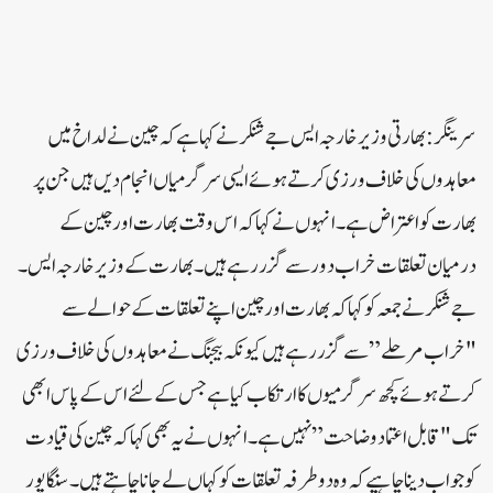
سرینگر:بھارتی وزیر خارجہ ایس جے شنکر نے کہا ہے کہ چین نے لداخ میں
معاہدوں کی خلاف ورزی کرتے ہوئے ایسی سرگرمیاں انجام دیں ہیں جن پر
بھارت کو اعتراض ہے ۔ انہوں نے کہاکہ اس وقت بھارت اور چین کے
درمیان تعلقات خراب دور سے گزررہے ہیں ۔ بھارت کے وزیر خارجہ ایس۔
جے شنکر نے جمعہ کو کہا کہ بھارت اور چین اپنے تعلقات کے حوالے سے
"خراب مرحلے” سے گزر رہے ہیں کیونکہ بیجنگ نے معاہدوں کی خلاف ورزی
کرتے ہوئے کچھ سرگرمیوں کا ارتکاب کیا ہے جس کے لئے اس کے پاس ابھی
تک "قابل اعتماد وضاحت” نہیں ہے۔ انہوں نے یہ بھی کہا کہ چین کی قیادت
کو جواب دینا چاہیے کہ وہ دو طرفہ تعلقات کو کہاں لے جانا چاہتے ہیں۔سنگاپور