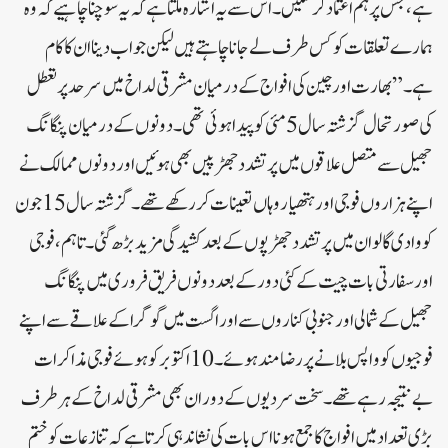
ہے، جس پر ہم اعتماد کر سکیں۔ اس سے یہ اشارہ ملتا ہے کہ یہ سوچنا چاہیے کہ وہ
ہمارے تعلقات کو کس طرف لے جانا چاہتے ہیں لیکن جواب دینا ان کا کام
ہے۔”بھارت اور چین کی افواج کے درمیان مشرقی لداخ میں سرحد پر تعطل
کی صورتحال گزشتہ سال 5 مئی کو پیدا ہوئی تھی۔ دونوں کے درمیان پنگانگ
جھیل سے متصل علاقوں میں پرتشدد جھڑپیں بھی ہوئیں اور دونوں ممالک نے
اپنے ہزاروں فوجی اور ہتھیار وہاں تعینات کر رکھے تھے۔گزشتہ سال 15 جون
کو وادی گالوان میں پرتشدد جھڑپوں کے بعد کشیدگی مزید بڑھ گئی۔تاہم، فوجی
اور سفارتی بات چیت کے کئی دور کے بعد دونوں فریق فروری میں پنگانگ
جھیل کے شمالی اور جنوبی کناروں سے اور اگست میں گوگرا کے علاقے سے اپنے
فوجیوں کو واپس بلانے پر رضامند ہوئے۔ 10 اکتوبر کو ہوئے فوجی مذاکرات
بے نتیجہ رہے تھے۔سخت سردیوں کے دوران بھی مشرقی لداخ کے ہر طرف
بڑی تعداد میں افواج کا جمع ہونا اس بات کی نشاندہی کرتا ہے کہ تنازعات کو ختم