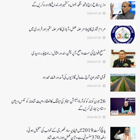
وزیر دفاع راج ناتھ سنگھ جموں و کشمیر اور لداخ کا دورہ کریں گے
2026-07-24
مردم شماری کا پہلا مرحلہ مکمل،آبادی کا مرحلہ ستمبر اور فروری میں
2026-07-02
مسلح افواج کی سمت واضح، آپریشن سندورمثال:۔ اوپیندر دویدی
2026-07-01
قومی شاہراہ پر آج سے مال گاڑیوں کی آمدورفت محدود
2026-07-01
26جون کونارکو کوآرڈینیشن سینٹر کی میٹنگ کا انعقاد، امیت شاہ نارکوٹکس ویژن
دستاویز جاری کریں گے
2026-06-25
پانچ اگست 2019میں شیاما پر ساد مکھرجی کے خواب کی تکمیل ہوئی،
دفعہ 370منسوخی سے وژن مکمل ہوا۔ امت شاہ