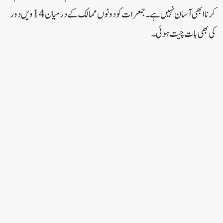
کرنا ابھی آسان نہیں ہے۔ جمعرات کو دونوں ممالک کے درمیان 14 ویں دور
کی بھی بات چیت ہوئی۔