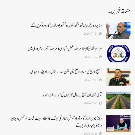
متعلقہ خبریں۔
وزیر دفاع راج ناتھ سنگھ جموں و کشمیر اور لداخ کا دورہ کریں گے
2026-07-24
مردم شماری کا پہلا مرحلہ مکمل،آبادی کا مرحلہ ستمبر اور فروری میں
2026-07-02
مسلح افواج کی سمت واضح، آپریشن سندورمثال:۔ اوپیندر دویدی
2026-07-01
قومی شاہراہ پر آج سے مال گاڑیوں کی آمدورفت محدود
2026-07-01
26جون کونارکو کوآرڈینیشن سینٹر کی میٹنگ کا انعقاد، امیت شاہ نارکوٹکس ویژن
دستاویز جاری کریں گے
2026-06-25