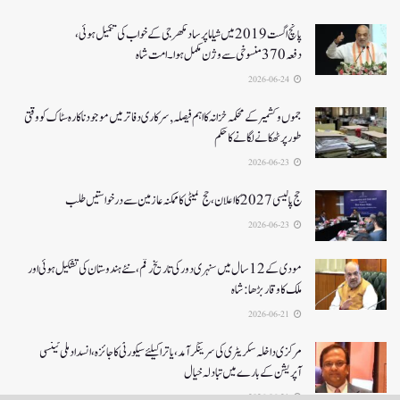
پانچ اگست 2019میں شیاما پر ساد مکھرجی کے خواب کی تکمیل ہوئی،
دفعہ 370منسوخی سے وژن مکمل ہوا۔ امت شاہ
2026-06-24
جموں و کشمیر کے محکمہ خزانہ کا اہم فیصلہ , سرکاری دفاتر میں موجود ناکارہ سٹاک کو وقتی
طور پر ٹھکانے لگانے کا حکم
2026-06-23
حج پالیسی 2027کا اعلان ،حج کمیٹی کا ممکنہ عازمین سے درخواستیں طلب
2026-06-23
مودی کے 12 سال میں سنہری دور کی تاریخ رقم ، نئے ہندوستان کی تشکیل ہوئی اور
ملک کا وقار بڑھا: شاہ
2026-06-21
مرکزی داخلہ سکریٹری کی سرینگر آمد ،یاترا کیلئے سیکورٹی کا جائزہ ،انسداد ملی ٹینسی
آپریشن کے بارے میں تبادلہ خیال
2026-06-21