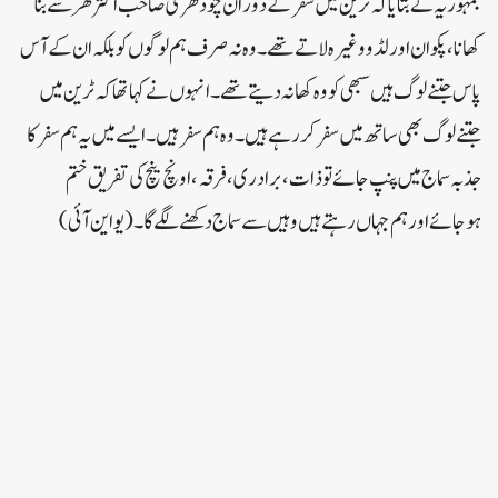
جمہوریہ نے بتایا کہ ٹرین میں سفر کے دوران چودھری صاحب اکثر گھر سے بنا
کھانا، پکوان اور لڈو وغیرہ لاتے تھے۔ وہ نہ صرف ہم لوگوں کو بلکہ ان کے آس
پاس جتنے لوگ ہیں سبھی کو وہ کھانہ دیتے تھے۔ انہو ں نے کہا تھا کہ ٹرین میں
جتنے لوگ بھی ساتھ میں سفر کررہے ہیں۔ وہ ہم سفر ہیں۔ ایسے میں یہ ہم سفر کا
جذبہ سماج میں پنپ جائے تو ذات، برادری، فرقہ، اونچ نیچ کی تفریق ختم
ہوجائے اور ہم جہاں رہتے ہیں وہیں سے سماج دکھنے لگے گا۔(یواین آئی)