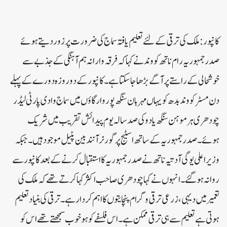
کانپور:ملک کی ترقی کے لئے تعلیم یافتہ سماج کی ضرورت پر زور دیتے ہوئے
صدرجمہوریہ رام ناتھ کووند نے کہا کہ فرقہ وارانہ ہم آہنگی کے جذبے سے
خوشحالی کے راستے پر آگے بڑھا جاسکتا ہے۔کانپور کے دو روزہ دورے کے پہلے
دن مسٹر کووند بدھ کو یہاں مہربان سنگھ پوروار گاؤں میں سماج وادی پارٹی لیڈر
چودھری ہرموہن سنگھ یادو کی صد سالہ یوم پیدائش تقریب میں شریک
ہوئے۔ صدرجمہوریہ کے ساتھ اسٹیج پر گورنر آنند بین پٹیل موجود ہیں۔جبکہ
وزیر اعلی یوگی آدتیہ ناتھ نے صدر جمہوریہ کا استقبال کرنے کے بعد کانپور سے
روانہ ہوگئے۔انہوں نے کہاچودھری صاحب اکثر کہا کرتے تھے کہ ملک کی
تعمیر میں دیہی، زرعی ترقی و گرام پنچایتوں کا اہم کردار ہے۔ ترقی کی بنیاد تعلیم
ہوتی ہے تعلیم سے ہی ترقی ممکن ہے۔ اس فلسفے کو ہو خوب سمجھتے تھے اس کو