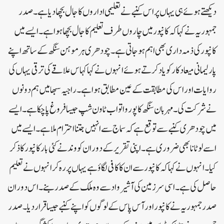
دیکھتے ہوئے ہی یہاں پر اس کنبے نے تعلیمی اداروں کا جال بچھا دیا ہے۔صدر
جمہوریہ نے کہا کہ کانپور میں چاروں طرف تعلیم کا جال بچھا ہوا ہے۔ ایسے میں
کانپور کی ذمہ داری بھی اہم ہوجاتی ہے۔ چودھری ہرموہن سنگھ کے ساتھ اپنے
پارلیمانی میعاد کار کو یاد کرتے ہوئے انہوں نے کہا کہاس علاقے کی ترقی یہاں کی
روایات اور اس کی مطابقت کے عین مطابق ہوا ہے۔ راجیہ سبھا میں ہم دونوں
نے شرکت کی۔ مہربان سنگھ کا پوروا تو اب ٹاون شپ جیسا فروغ پاچکا ہے۔ ایسے
میں چودھری کنبے سے توقع ہے کہ سماج سے انہیں جتنا احترام ملا ہے۔ ایسے میں
اسے لوٹانا بھی ضروری ہے۔اپنی تقریر کے دوران کووند نے کئی بار کانپور کا ذکر
کیا۔ انہوں نے کہا کہ کانپور سے ان کا کافی لگاؤ ہے یہاں پر رہ کر انہوں نے تعلیم
حاصل کی ہے۔ اسی سرزمین کی آشیرواد سے وہ ملک کے صدر بنے۔ اس دوران
صدر جمہوریہ نے کانپور اور آس پاس کے لوگوں کو اپنے کنبے جیسا قرار دیا۔صدر