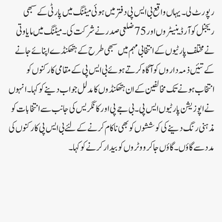
رپورٹ لی۔ یہاں واقع بی ایس پی دفتر میں ہوئی میٹنگ میں پارٹی کے سبھی
ریجنل کوآرڈینیٹروں اور 75ضلعی صدر نے شرکت کی۔میٹنگ میں مایاوتی
نے مختلف پارٹیوں کے انتخابی مہم میں سبھی طرح کے ہتھکنڈے اپنائے جانے
کے تئیں ذمہ داروں کو آگاہ کرتے ہوئے بی ایس پی کے مقامی کارکنوں کو
انتخاب ہونے تک مخالفین کے ان ہتھکنڈوں کا مدلل جواب دینے کو کہا۔انہو ں
نے اپوزیشن پارٹیوں ایس پی۔ بی جے پی اور کانگریس کی جانب سے انتخابات کو
مذہنی رنگ دینے کی کوششوں کو بھی ناکام کرنے کے لئے بی ایس پی کارکنوں کی
مدد سے گاؤں۔ گاؤں جاکر ووٹروں کو بیدار کرنے کو کہا۔