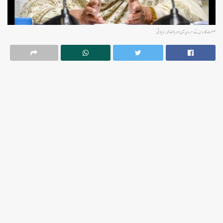
صنعت کاروں کے سرمایہ میں ہورہا اضافہ:مایاوتی