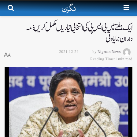
ایک ہفتے میں بی ایس پی کی انتخابی تیاریاں مکمل کریں ذمہ
داران:مایاوتی
2021-12-24
by
Nigraan News
A
A
Reading Time: 1min read