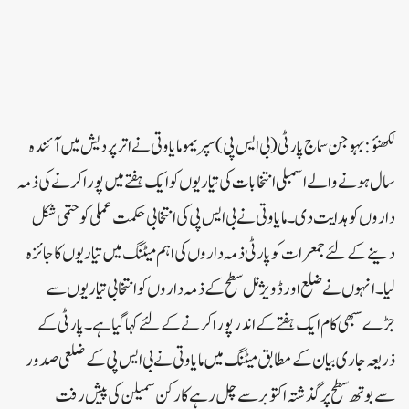
لکھنؤ:بہوجن سماج پارٹی(بی ایس پی)سپریمو مایاوتی نے اترپردیش میں آئندہ
سال ہونے والے اسمبلی انتخابات کی تیاریوں کو ایک ہفتے میں پورا کرنے کی ذمہ
داروں کو ہدایت دی ۔مایاوتی نے بی ایس پی کی انتخابی حکمت عملی کو حتمی شکل
دینے کے لئے جمعرات کو پارٹی ذمہ داروں کی اہم میٹنگ میں تیاریوں کا جائزہ
لیا۔ انہوں نے ضلع اور ڈویژنل سطح کے ذمہ داروں کو انتخابی تیاریوں سے
جڑے سبھی کام ایک ہفتے کے اندر پورا کرنے کے لئے کہا گیا ہے۔پارٹی کے
ذریعہ جاری بیان کے مطابق میٹنگ میں مایاوتی نے بی ایس پی کے ضلعی صدور
سے بوتھ سطح پر گذشتہ اکتوبر سے چل رہے کارکن سمیلن کی پیش رفت