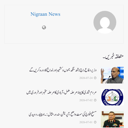
Nigraan News
متعلقہ خبریں۔
وزیر دفاع راج ناتھ سنگھ جموں و کشمیر اور لداخ کا دورہ کریں گے
2026-07-24
مردم شماری کا پہلا مرحلہ مکمل،آبادی کا مرحلہ ستمبر اور فروری میں
2026-07-02
مسلح افواج کی سمت واضح، آپریشن سندورمثال:۔ اوپیندر دویدی
2026-07-01