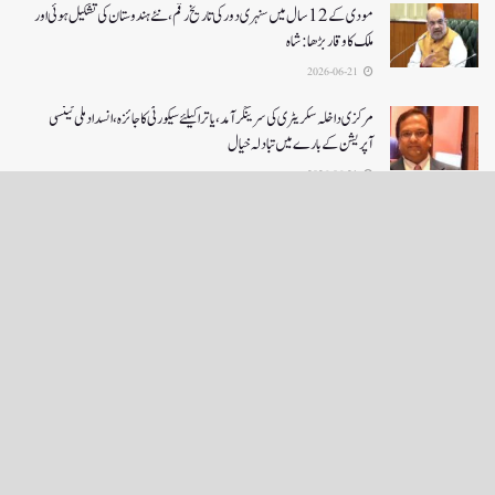
مودی کے 12 سال میں سنہری دور کی تاریخ رقم ، نئے ہندوستان کی تشکیل ہوئی اور
ملک کا وقار بڑھا: شاہ
2026-06-21
مرکزی داخلہ سکریٹری کی سرینگر آمد ،یاترا کیلئے سیکورٹی کا جائزہ ،انسداد ملی ٹینسی
آپریشن کے بارے میں تبادلہ خیال
2026-06-21
LOAD MORE
English News
e-Paper
نگراں ٹی وی
4th floor firdous shah bulding Abi guzar Srinagar-190001
+911943566963,9419001837,6005481804 RNI:- JKURD/2007/22206