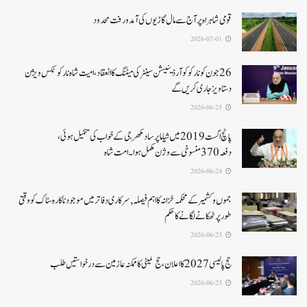
قومی شاہراہ پر آج سے مال گاڑیوں کی آمدورفت محدود
2026-07-01
26جون کونارکو کوآرڈینیشن سینٹر کی میٹنگ کا انعقاد، امیت شاہ نارکوٹکس ویژن
دستاویز جاری کریں گے
2026-06-25
پانچ اگست 2019میں شیاما پر ساد مکھرجی کے خواب کی تکمیل ہوئی،
دفعہ 370منسوخی سے وژن مکمل ہوا۔ امت شاہ
2026-06-24
جموں و کشمیر کے محکمہ خزانہ کا اہم فیصلہ , سرکاری دفاتر میں موجود ناکارہ سٹاک کو وقتی
طور پر ٹھکانے لگانے کا حکم
2026-06-23
حج پالیسی 2027کا اعلان ،حج کمیٹی کا ممکنہ عازمین سے درخواستیں طلب
2026-06-23