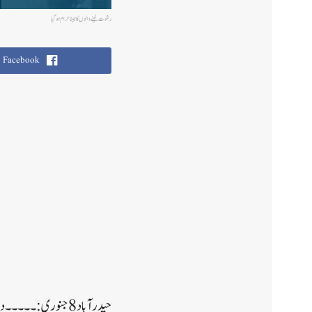
رشوت لینے والوں کا جینا حرام ہوگیا
Facebook
حیدرآباد8جنوری:۔۔۔