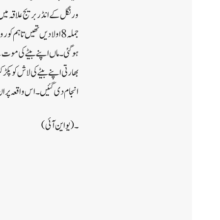
جملہ 8اولادیں تھیں تاہم
ہوگئی۔ماں اپنے بیٹے کی موت ک
بھارتی اپنے بیٹے کی لاش کو پ
انجام دی گئیں۔اس واقعہ پر ان 
۔(یواین آئی)