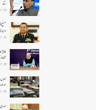
گے
2026-07-24
مسلح اف
دویدی
2026-07-01
26
شاہ نا
2026-06-25
جموں و 
موجود ن
2026-06-23