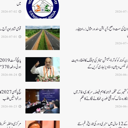
میں
2026-07-02
واج کی سمت واضح، آپریشن سندورمثال:۔ اوپیندر
قومی شاہراہ پر آج
2026-07-01
جون کونارکو کوآرڈینیشن سینٹر کی میٹنگ کا انعقاد، امیت
رکوٹکس ویژن دستاویز جاری کریں گے
ہوئی، دفعہ 370منسوخی سے وژن مکمل ہوا۔ امت شاہ
2026-06-24
کشمیر کے محکمہ خزانہ کا اہم فیصلہ , سرکاری دفاتر میں
حج
اکارہ سٹاک کو وقتی طور پر ٹھکانے لگانے کا حکم
درخواستیں طلب
2026-06-23
مودی کے 12 سال میں سنہری دور کی تاریخ رقم ، نئے
مرکزی داخلہ سکریٹری ک