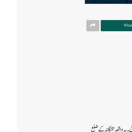
What
۔یہ واقعہ تلنگانہ کے ضلع