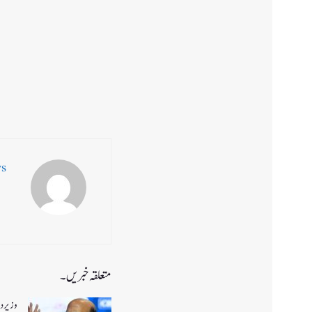
ws
متعلقہ خبریں۔
وزیر دف