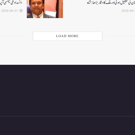
ن کی تشکیل ہوئی اور ملک کا وقار بڑھا: شاہ
،انسداد ملی ٹینسی ا
2026-06-21
LOAD MORE