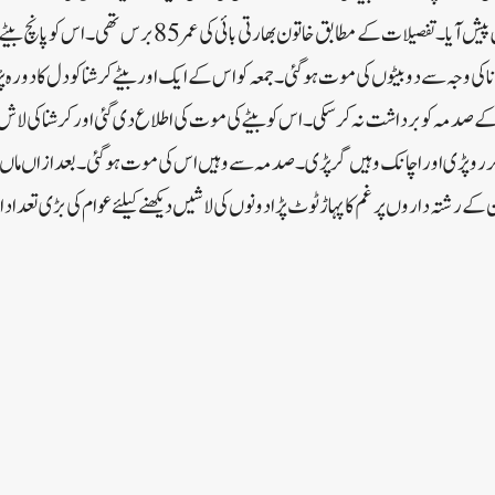
ورنگل کے انڈربریج علاقہ میں پیش آیا۔تفصیلات کے مطابق خاتون بھارتی بائی کی
 کورونا کی وجہ سے دو بیٹوں کی موت ہوگئی۔جمعہ کو اس کے ایک اور بیٹے کرشنا کو دل کا 
ے صدمہ کو برداشت نہ کر سکی۔اس کو بیٹے کی موت کی اطلاع دی گئی اورکرشنا کی لاش 
کڑ کر رو پڑی اور اچانک وہیں گرپڑی۔صدمہ سے وہیں اس کی موت ہوگئی۔بعد ازاں ماں 
کے رشتہ داروں پر غم کا پہاڑ ٹوٹ پڑادونوں کی لاشیں دیکھنے کیلئے عوام کی بڑی تعداد