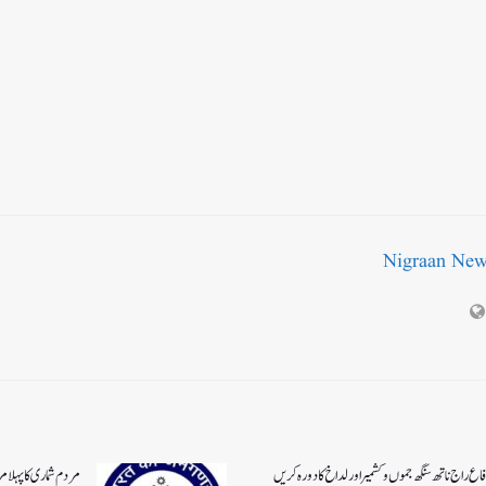
Nigraan Ne
اع راج ناتھ سنگھ جموں و کشمیر اور لداخ کا دورہ کریں
مردم شماری کا پہلا م