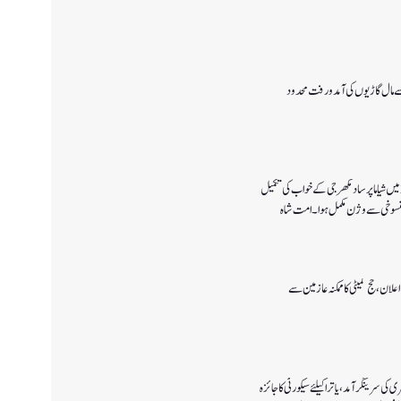
 سے مال گاڑیوں کی آمدورفت محدود
پانچ اگست 2019میں شیاما پر ساد مکھرجی کے خواب کی تکمیل
 پالیسی 2027کا اعلان ،حج کمیٹی کا ممکنہ عازمین سے
ی سرینگر آمد ،یاترا کیلئے سیکورٹی کا جائزہ