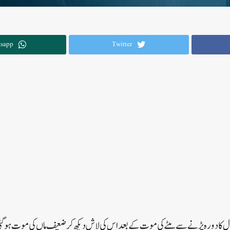
sapp
Twitter
۔۔دل کا دورہ پڑنے سے بیٹے کی موت کے بعد اس کی لاش دیکھ کر ضعیف ماں کی موت ہوگئی