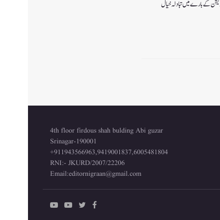
ٓپریشن کے بارے میں تبادلہ خیال
4th floor firdous shah bulding Abi guzar
Srinagar-190001
+911943566963,9419001837,6005481804
RNI:- JKURD/2007/22206
Email:
editornigraan@gmail.com