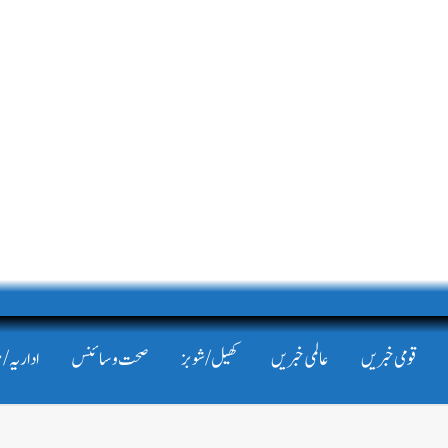
قومی خبریں
عالمی خبریں
کھیل/شوبز
صحت و سائنس
اداریہ/ 