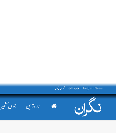
English News
e-Paper
نگراں ٹی وی
.
تازہ ترین
جموں کشمیر