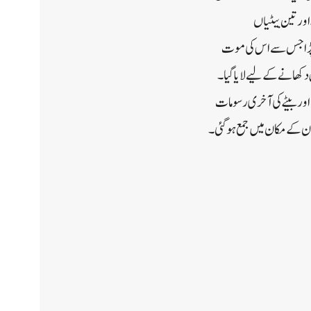
 عمر85برس تھی۔اس کوپانچ بیٹے اور تین بیٹیاں
دورہ پڑاجس سے اس کی موت
دکھانے کے لیے لایا گیا۔
اور بیٹے کی آخری رسومات
 ان کے مکان میں جمع ہوگئی۔