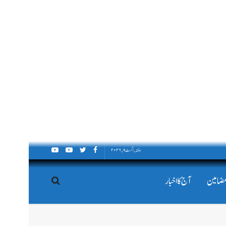
ہفتہ, اگست ۸, ۲۰۲۶
مضامین
آج کا اخبار