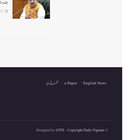
ہندوستا
2026-06-21
English News
e-Paper
نگراں ٹی وی
.
GITS
-
Copyright Daily Nigraan
© Designed by