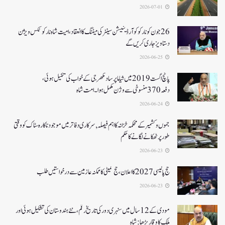
2026-07-01
26جون کونارکو کوآرڈینیشن سینٹر کی میٹنگ کا انعقاد، امیت شاہ نارکوٹکس ویژن
دستاویز جاری کریں گے
2026-06-25
پانچ اگست 2019میں شیاما پر ساد مکھرجی کے خواب کی تکمیل ہوئی،
دفعہ 370منسوخی سے وژن مکمل ہوا۔ امت شاہ
2026-06-24
جموں و کشمیر کے محکمہ خزانہ کا اہم فیصلہ , سرکاری دفاتر میں موجود ناکارہ سٹاک کو وقتی
طور پر ٹھکانے لگانے کا حکم
2026-06-23
حج پالیسی 2027کا اعلان ،حج کمیٹی کا ممکنہ عازمین سے درخواستیں طلب
2026-06-23
مودی کے 12 سال میں سنہری دور کی تاریخ رقم ، نئے ہندوستان کی تشکیل ہوئی اور
ملک کا وقار بڑھا: شاہ