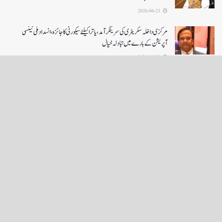
2026-06-21
مرکزی داخلہ سکریٹری کی سرینگر آمد ،یاترا کیلئے سیکورٹی کا جائزہ ،انسداد ملی ٹینسی
آپریشن کے بارے میں تبادلہ خیال
2026-06-21
LOAD MORE
English News
e-Paper
نگراں ٹی وی
4th floor firdous shah bulding Abi guzar Srinagar-190001
+911943566963,9419001837,6005481804 RNI:- JKURD/2007/22206
Email:
editornigraan@gmail.com