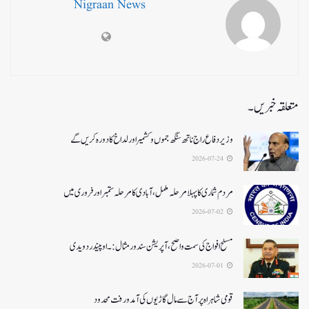
Nigraan News
متعلقہ خبریں۔
وزیر دفاع راج ناتھ سنگھ جموں و کشمیر اور لداخ کا دورہ کریں گے
2026-07-24
مردم شماری کا پہلا مرحلہ مکمل،آبادی کا مرحلہ ستمبر اور فروری میں
2026-07-02
مسلح افواج کی سمت واضح، آپریشن سندورمثال:۔ اوپیندر دویدی
2026-07-01
قومی شاہراہ پر آج سے مال گاڑیوں کی آمدورفت محدود