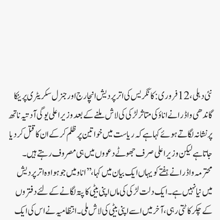
نئی دہلی،12 فروری :کانگریس کی اترپردیش انچارج اور جنرل سکریٹری پرینکا
گاندھی واڈرا نے اناؤ کی متاثر لڑکی کی لاش ملنے کے بعد وزیراعلی یوگی آدتیہ ناتھ
پر نشانہ لگاتے ہوئے کہا ہے کہ ریاست میں خواتین پر ظلم کر کے ان کا قتل کردیا
جاتا ہے لیکن وزیراعلی صرف جھوٹے دعووں میں ہی مصروف رہتے ہیں۔
محترمہ واڈرا نے ہفتے کو یہاں ایک بیان میں کہا،’’اناو میں جو ہوا وہ اترپردیش
میں نیا نہیں ہے۔ایک دلت لڑکی کی ماں اپنی بیٹی کا پتہ لگانے کےلئے دفتروں
کے چکر کاٹتی رہی،آخر میں اسے اپنی بیٹی کی لاش ملی۔انتظامیہ نے اس کی ایک