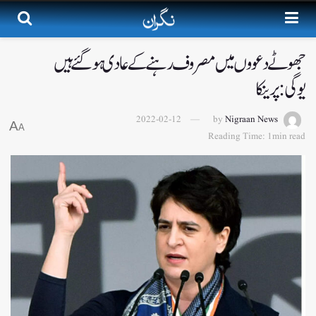
جھوٹے دعووں میں مصروف رہنے کے عادی ہوگئے ہیں
یوگی:پرینکا
2022-02-12
by
Nigraan News
A
A
Reading Time: 1min read