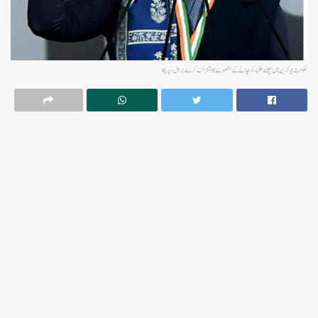
حکومت یوکرین میں پھنسے طلباء کو بچانے کے منصوبے کا اشتراک کرے: راہل-پرینکا