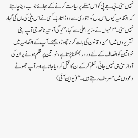
نہیں سنی۔بی جےپی کو اس مسئلے پر سیاست کرنے کے بجائے جواب دینا چاہئے
کہ انتظامیہ کیوں اس ماں کو جنوری سے دوڑاتا رہا۔کسی نے اس بیٹی کی ماں کی گہار
نہیں سنی۔‘‘انہوں نے وزیراعلی سے کہا،’’یوگی آدتیہ ناتھ جی آپ اپنی
تقریروں میں امن وقانون کی بات کرنا چھوڑ دیجئے ۔آپ کے انتظامیہ میں
خواتین کو انصاف کےلئے در در بھٹکنا پڑتا ہے،خواتین پر ظلم ہونے پر ان کی
آواز سنی ہی نہیں جاتی،ظلم کرکے ان کا قتل کردیا جاتا ہے اور آپ جھوٹے
دعووں میں مصروف رہتےہیں۔‘‘(یواین آئی)