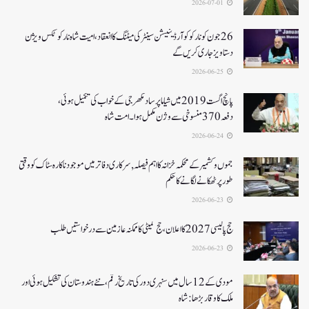
2026-07-01
26جون کونارکو کوآرڈینیشن سینٹر کی میٹنگ کا انعقاد، امیت شاہ نارکوٹکس ویژن
دستاویز جاری کریں گے
2026-06-25
پانچ اگست 2019میں شیاما پر ساد مکھرجی کے خواب کی تکمیل ہوئی،
دفعہ 370منسوخی سے وژن مکمل ہوا۔ امت شاہ
2026-06-24
جموں و کشمیر کے محکمہ خزانہ کا اہم فیصلہ , سرکاری دفاتر میں موجود ناکارہ سٹاک کو وقتی
طور پر ٹھکانے لگانے کا حکم
2026-06-23
حج پالیسی 2027کا اعلان ،حج کمیٹی کا ممکنہ عازمین سے درخواستیں طلب
2026-06-23
مودی کے 12 سال میں سنہری دور کی تاریخ رقم ، نئے ہندوستان کی تشکیل ہوئی اور
ملک کا وقار بڑھا: شاہ