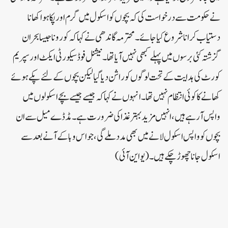
نے حکومت سے درخواست کی کہ بچوں کو اسکول میں گرم اور پکا ہوا کھانا
دستیاب کرانا شروع کیا جائے۔محترمہ گاندھی نے کہاکہ کورونا جیسا بحران
گزشتہ کئی برسوں میں پہلے کبھی نہیں آیا تھا۔ نیشنل فوڈ سیکورٹی ایکٹ اور سپریم
کورٹ کی ہدایت کے تحت لوگوں کو راشن دیا گیا لیکن بچوں کے لئے پکے ہوئے
کھانے کا کوئی انتظام نہیں تھا۔انہوں نے کہا کہ جیسے جیسے بچے اسکولوں میں
واپس آرہے ہیں، انہیں مزید بہتر غذا کی ضرورت ہے۔ مڈ ڈے میل سے ان
بچوں کو واپس اسکول لانے میں بھی مدد ملے گی، جو اس وبا کے آنے بعد سے
اسکول جانا چھوڑ چکے ہیں۔ (یو این آئی)