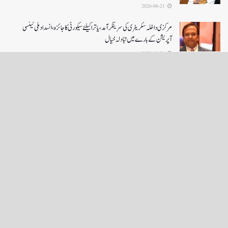
2026-06-21
مرکزی داخلہ سکریٹری کی سرینگر آمد ،یاترا کیلئے سیکورٹی کا جائزہ ،انسداد ملی ٹینسی
آپریشن کے بارے میں تبادلہ خیال
2026-06-21
LOAD MORE
English News
e-Paper
نگراں ٹی وی
4th floor firdous shah bulding Abi guzar Srinagar-190001
+911943566963,9419001837,6005481804 RNI:- JKURD/2007/22206
Email:
editornigraan@gmail.com