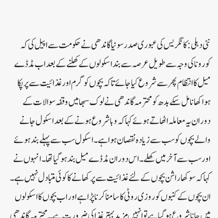
نئی دہلی:کانگریس کی عبوری صدر سونیا گاندھی نے حکومت سے اپیل کی کہ
کورونا کی وجہ سے طویل عرصہ سے بند اسکولوں کے کھلنے کے بعد اب مڈڈے
میل کا انتظام پھر سے شروع کیا جائے تاکہ بچوں کو گرم اورغذائیت سے پرپکا
ہواکھانا مل سکے بدھ کو محترمہ گاندھی نے لوک سبھا میں وقفہ سوالات کے
دوران یہ معاملہ اٹھاتے ہوئے کہاکہ وبا شروع ہونے کے بعد اسکول جانے
والے بچوں کو سب سے زیادہ نقصان ہوا ہے۔ اسکول سب سے پہلے بند ہوئے
اور سب سے آخر میں کھلے۔ اس دوران مڈ ڈے میل بند ہوگیا تھا۔انہوں نے
کہا کہ سوکھا راشن بچوں کے لئے غذائیت سے پر کھانے کا کوئی متبادل نہیں ہے۔
ان بچوں کے کنبوں کو روزی روٹی کا سامنا کرنا پڑا ہے اور اب بچوں کا اسکولوں
میں جانا شروع ہوگیا ہے تو انہیں مزید بہتر غذا کی ضرورت ہے۔محترمہ گاندھی