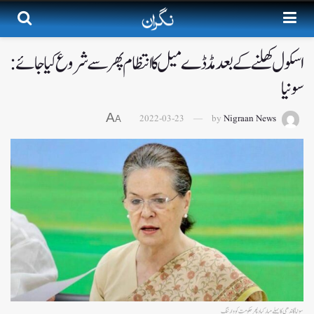
اسکول کھلنے کے بعد مڈ ڈے میل کا انتظام پھر سے شروع کیا جائے:
سونیا
A
2022-03-23
by
Nigraan News
A
سونیا گاندھی کاپہلے مبارکباد پھر حکومت کو وارننگ