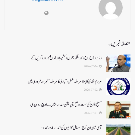
متعلقہ خبریں۔
وزیر دفاع راج ناتھ سنگھ جموں و کشمیر اور لداخ کا دورہ کریں گے
2026-07-24
مردم شماری کا پہلا مرحلہ مکمل،آبادی کا مرحلہ ستمبر اور فروری میں
2026-07-02
مسلح افواج کی سمت واضح، آپریشن سندورمثال:۔ اوپیندر دویدی
2026-07-01
قومی شاہراہ پر آج سے مال گاڑیوں کی آمدورفت محدود