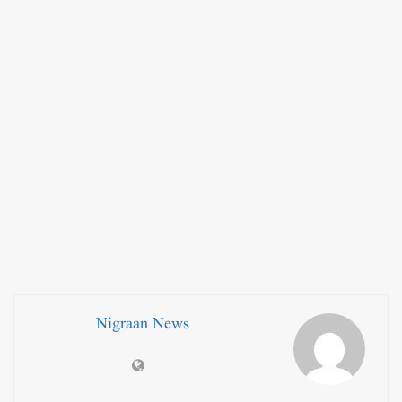
Nigraan News