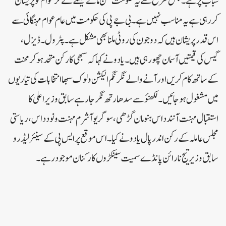
شباب پر ہے۔ جس طرح سے یہ حکومت من مانے فیصلے لے کر عوام کو پریشان
کررہی ہے یہ مناسب نہیں ہے۔ بی جے پی کی حکومت میں عام عوام مہنگائی سے
اس قدر پریشان ہیں کہ دو جون کی روٹی ملنا بھی مشکل ہے۔ پٹرول ۔ڈیزل،
گیس کی قیمتیں آسمان چھورہی ہیں۔یاد و نے کہا کہ سبھی کارکن متحد ہوکر محنت
کے ساتھ کام کریں اور آنے والے نگر نگم الیکشن و لوک سبھا انتخابات کی تیاریوں
میں مشغول ہوجائیں۔لکھنؤ سے سدھارتھ نگر جارہے سابق وزیر اعلی کا
استقبال مہنت آنند داس ہنومان گڑھی، سوگریو آشرم مہنت ونود داس، ریاستی
مجلس عاملہ کے رکن اندرپال یادو نے کیا۔ اس موقع پر ایس پی کے سینئر لیڈر و
سابق وزیر تیج نارائن پانڈے سمیت سینکڑوں کارکنان موجود رہے۔