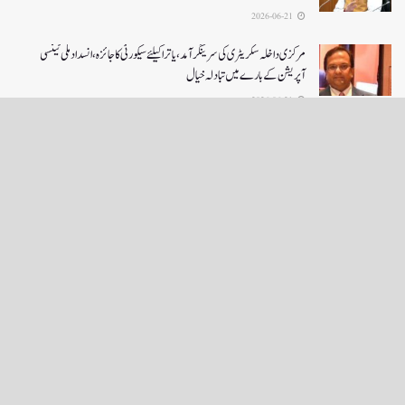
2026-06-21
مرکزی داخلہ سکریٹری کی سرینگر آمد ،یاترا کیلئے سیکورٹی کا جائزہ ،انسداد ملی ٹینسی
آپریشن کے بارے میں تبادلہ خیال
2026-06-21
LOAD MORE
English News
e-Paper
نگراں ٹی وی
4th floor firdous shah bulding Abi guzar Srinagar-190001
+911943566963,9419001837,6005481804 RNI:- JKURD/2007/22206
Email:
editornigraan@gmail.com