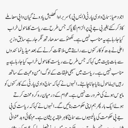
اجودھیا: سماج وادی پارٹی(ایس پی) سربراہ اکھلیش یادو نے گیان واپی معاملے
کا ذکر کئے بغیر بی جے پی پر الزام لگایا کہ جس طرح سے ریاست کا ماحول خراب
کیا جارہا ہے یہ مناسب نہیں ہے۔لکھنؤ سے سدھارتھ نگر جارہے سابق وزیر
اعلی نے بدھ کو کارکنوں سے راستے میں ملاقات کرنے کے بعد میڈیا نمائندوں
سے بات چیت میں کہا کہ جس طرح سے ریاست کا ماحول خراب کیا جارہا ہے یہ
مناسب نہیں ہے۔ ریاست میں سبھی طبقات کے لوگ امن و محبت کے ساتھ
رہیں ایسا ماحول بنایا جانا چاہئے۔ انہوں نے کہا کہ سماج وادی پارٹی کے کارکنوں کو
مایوس ہونے کی ضرورت نہیں ہے۔ عوام کے درمیان رہ کر و محنت کر تے
ہوئے ایک بار پھر ہم اپنی حکومت بنائیں گے۔انہوں نے کہا کہ ریاست کی بی
جے پی حکومت کی پالیسیوں سے سماج کا ہر طبقہ پریشان ہے۔ مہنگائی و بدعنوانی