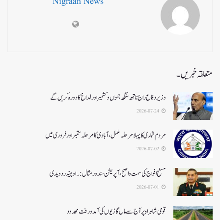
Nigraan News
متعلقہ خبریں۔
وزیر دفاع راج ناتھ سنگھ جموں و کشمیر اور لداخ کا دورہ کریں گے
2026-07-24
مردم شماری کا پہلا مرحلہ مکمل،آبادی کا مرحلہ ستمبر اور فروری میں
2026-07-02
مسلح افواج کی سمت واضح، آپریشن سندورمثال:۔ اوپیندر دویدی
2026-07-01
قومی شاہراہ پر آج سے مال گاڑیوں کی آمدورفت محدود