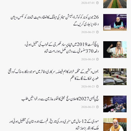
2026-07-01
26جون کونارکو کوآرڈینیشن سینٹر کی میٹنگ کا انعقاد، امیت شاہ نارکوٹکس ویژن
دستاویز جاری کریں گے
2026-06-25
پانچ اگست 2019میں شیاما پر ساد مکھرجی کے خواب کی تکمیل ہوئی،
دفعہ 370منسوخی سے وژن مکمل ہوا۔ امت شاہ
2026-06-24
جموں و کشمیر کے محکمہ خزانہ کا اہم فیصلہ , سرکاری دفاتر میں موجود ناکارہ سٹاک کو وقتی
طور پر ٹھکانے لگانے کا حکم
2026-06-23
حج پالیسی 2027کا اعلان ،حج کمیٹی کا ممکنہ عازمین سے درخواستیں طلب
2026-06-23
مودی کے 12 سال میں سنہری دور کی تاریخ رقم ، نئے ہندوستان کی تشکیل ہوئی اور
ملک کا وقار بڑھا: شاہ