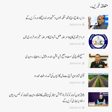
متعلقہ خبریں۔
وزیر دفاع راج ناتھ سنگھ جموں و کشمیر اور لداخ کا دورہ کریں گے
2026-07-24
مردم شماری کا پہلا مرحلہ مکمل،آبادی کا مرحلہ ستمبر اور فروری میں
2026-07-02
مسلح افواج کی سمت واضح، آپریشن سندورمثال:۔ اوپیندر دویدی
2026-07-01
قومی شاہراہ پر آج سے مال گاڑیوں کی آمدورفت محدود
2026-07-01
26جون کونارکو کوآرڈینیشن سینٹر کی میٹنگ کا انعقاد، امیت شاہ نارکوٹکس ویژن
دستاویز جاری کریں گے
2026-06-25