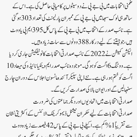
ضمنی انتخابات میں بی جے پی نے دو سیٹوں پر کامیابی حاصل کی ہے۔اس کے
ساتھ ہی لوک سبھا میں بی جے پی کے ممبران پارلیمنٹ کی تعداد 303 ہو گئی
ہے۔نائب صدر کے انتخاب میں بی جے پی کے پاس کل 395 ایم پی یا ووٹ
ہیں، جو جیتنے کے لیے درکار 388 ووٹوں سے سات زیادہ ہیں۔
الیکشن کمیشن نے 2022 کے نائب صدارتی انتخابات کا نوٹیفکیشن جاری کر دیا
ہے۔ووٹنگ 6 اگست کو ہوگی۔موجودہ نائب صدر ایم وینکیا نائیڈو کی میعاد 10
اگست کو ختم ہو رہی ہے۔نئے ڈپٹی سپیکر آئندہ مانسون اجلاس کے دوران چارج
سنبھالیں گے اور ایوان بالا کی صدارت کریں گے۔
صدارتی انتخابات میں اتحادیوں اور دیگر جماعتوں کی ضرورت
صدارتی انتخابات کے لیے حکمران نیشنل ڈیموکریٹک الائنس کے اکثریتی نشان
سے تقریباً 1% کم ہے۔اکیلے بی جے پی کے پاس 42 فیصد سے زیادہ ووٹ