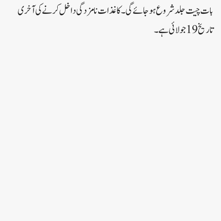
بات چیت جلد شروع ہو جائے گی۔کاغذات نامزدگی داخل کرنے کی آخری
تاریخ 19 جولائی ہے۔