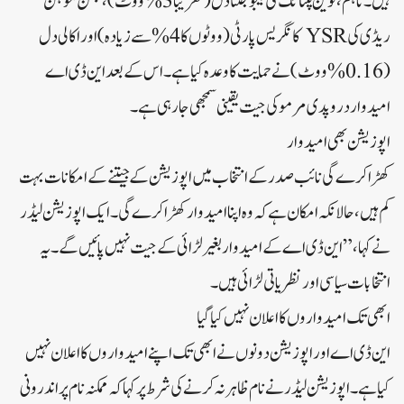
ہیں۔تاہم، نوین پٹنائک کی بیجو جنتا دل (تقریباً 3% ووٹ)، جگن موہن
ریڈی کی YSR کانگریس پارٹی (ووٹوں کا 4% سے زیادہ) اور اکالی دل
(0.16% ووٹ) نے حمایت کا وعدہ کیا ہے۔اس کے بعد این ڈی اے
امیدوار دروپدی مرمو کی جیت یقینی سمجھی جا رہی ہے۔
اپوزیشن بھی امیدوار
کھڑا کرے گی نائب صدر کے انتخاب میں اپوزیشن کے جیتنے کے امکانات بہت
کم ہیں، حالانکہ امکان ہے کہ وہ اپنا امیدوار کھڑا کرے گی۔ایک اپوزیشن لیڈر
نے کہا، ”این ڈی اے کے امیدوار بغیر لڑائی کے جیت نہیں پائیں گے۔یہ
انتخابات سیاسی اور نظریاتی لڑائی ہیں۔
ابھی تک امیدواروں کا اعلان نہیں کیا گیا
این ڈی اے اور اپوزیشن دونوں نے ابھی تک اپنے امیدواروں کا اعلان نہیں
کیا ہے۔اپوزیشن لیڈر نے نام ظاہر نہ کرنے کی شرط پر کہا کہ ممکنہ نام پر اندرونی