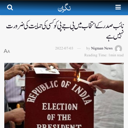
نائب صدر کے انتخاب میں بی جے پی کو کسی کی حمایت کی ضرورت
نہیں ہے
2022-07-03
by
Nigraan News
A
A
Reading Time: 1min read