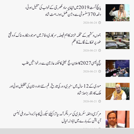
پانچ اگست 2019میں شیاما پر ساد مکھرجی کے خواب کی تکمیل ہوئی،
دفعہ 370منسوخی سے وژن مکمل ہوا۔ امت شاہ
2026-06-24
جموں و کشمیر کے محکمہ خزانہ کا اہم فیصلہ , سرکاری دفاتر میں موجود ناکارہ سٹاک کو وقتی
طور پر ٹھکانے لگانے کا حکم
2026-06-23
حج پالیسی 2027کا اعلان ،حج کمیٹی کا ممکنہ عازمین سے درخواستیں طلب
2026-06-23
مودی کے 12 سال میں سنہری دور کی تاریخ رقم ، نئے ہندوستان کی تشکیل ہوئی اور
ملک کا وقار بڑھا: شاہ
2026-06-21
مرکزی داخلہ سکریٹری کی سرینگر آمد ،یاترا کیلئے سیکورٹی کا جائزہ ،انسداد ملی ٹینسی
آپریشن کے بارے میں تبادلہ خیال
2026-06-21