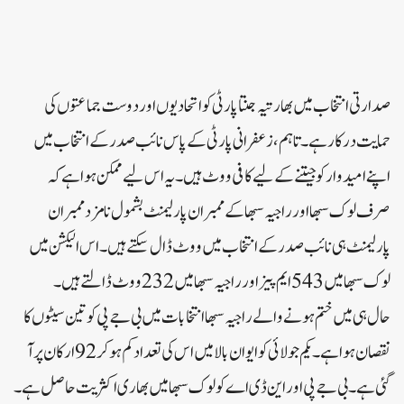
صدارتی انتخاب میں بھارتیہ جنتا پارٹی کو اتحادیوں اور دوست جماعتوں کی
حمایت درکار ہے۔تاہم، زعفرانی پارٹی کے پاس نائب صدر کے انتخاب میں
اپنے امیدوار کو جیتنے کے لیے کافی ووٹ ہیں۔یہ اس لیے ممکن ہوا ہے کہ
صرف لوک سبھا اور راجیہ سبھا کے ممبران پارلیمنٹ بشمول نامزد ممبران
پارلیمنٹ ہی نائب صدر کے انتخاب میں ووٹ ڈال سکتے ہیں۔اس الیکشن میں
لوک سبھا میں 543 ایم پیز اور راجیہ سبھا میں 232 ووٹ ڈالتے ہیں۔
حال ہی میں ختم ہونے والے راجیہ سبھا انتخابات میں بی جے پی کو تین سیٹوں کا
نقصان ہوا ہے۔یکم جولائی کو ایوان بالا میں اس کی تعداد کم ہو کر 92 ارکان پر آ
گئی ہے۔بی جے پی اور این ڈی اے کو لوک سبھا میں بھاری اکثریت حاصل ہے۔