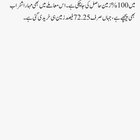
میں 100% زمین حاصل کی جا چکی ہے۔اس معاملے میں بھی مہاراشٹر اب
بھی پیچھے ہے، جہاں صرف 72.25 فیصد زمین ہی خریدی گئی ہے۔