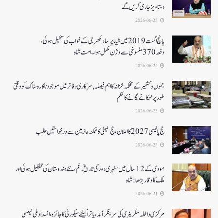
دستاویز جاری کریں گے
2026-06-25
پانچ اگست 2019میں شیاما پر ساد مکھرجی کے خواب کی تکمیل ہوئی،
دفعہ 370منسوخی سے وژن مکمل ہوا۔ امت شاہ
2026-06-24
جموں و کشمیر کے محکمہ خزانہ کا اہم فیصلہ , سرکاری دفاتر میں موجود ناکارہ سٹاک کو وقتی
طور پر ٹھکانے لگانے کا حکم
2026-06-23
حج پالیسی 2027کا اعلان ،حج کمیٹی کا ممکنہ عازمین سے درخواستیں طلب
2026-06-23
مودی کے 12 سال میں سنہری دور کی تاریخ رقم ، نئے ہندوستان کی تشکیل ہوئی اور
ملک کا وقار بڑھا: شاہ
2026-06-21
مرکزی داخلہ سکریٹری کی سرینگر آمد ،یاترا کیلئے سیکورٹی کا جائزہ ،انسداد ملی ٹینسی