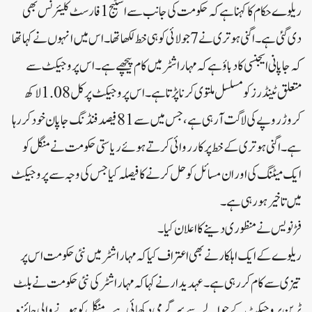
ریلوے حکام کا کہنا ہے کہ حکومت کی جانب سے اسٹیج 1 فارسٹ کلیئرنس بھی
دی گئی ہے۔اگنی ہوتری نے 7 جولائی کو ہی خط لکھا تھا۔اس میں انہوں نے کہا تھا
کہ جاپانی ایجنسی کا دباؤ ہے کہ مہاراشٹر میں کام پیچھے ہے۔اس پروجیکٹ سے
متعلق ٹینڈرز کو مسلسل ملتوی کرنا پڑتا ہے۔اس پروجیکٹ پر کل 1.08 لاکھ
کروڑ روپے کی لاگت آرہی ہے، جس میں سے 81 فیصد فنڈنگ ​​جاپان خود کر رہا
ہے۔اگنی ہوتری کے خط پر کارروائی کرتے ہوئے ریاستی حکومت نے منگل کو
ایک میٹنگ کی اور ان مسائل کو حل کرنے کا فیصلہ کیا جس کی وجہ سے پروجیکٹ
میں تاخیر ہو رہی ہے۔
فڑنویس نے منظوری دینے کا اعلان کیا۔
ریلوے کے ایک اہلکار نے بھی اعتراف کیا کہ مہاراشٹر میں نئی ​​حکومت اس پر
تیزی سے کام کر رہی ہے۔عہدیدار نے کہا کہ مہاراشٹر کی نئی حکومت نے بلٹ
ٹرین پروجیکٹ کے حوالے سے سرگرمی دکھائی ہے۔منگل کو ہونے والی جائزہ