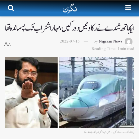
ایکناتھ شندے نے رکاوٹیں دور کیں، مہاراشٹر اب تک پسماندہ تھا
2022-07-15
by
Nigraan News
A
A
Reading Time: 1min read
ایکناتھ شندے نے رکاوٹیں دور کیں، مہاراشٹر اب تک پسماندہ تھا