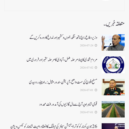
متعلقہ خبریں۔
وزیر دفاع راج ناتھ سنگھ جموں و کشمیر اور لداخ کا دورہ کریں گے
2026-07-24
مردم شماری کا پہلا مرحلہ مکمل،آبادی کا مرحلہ ستمبر اور فروری میں
2026-07-02
مسلح افواج کی سمت واضح، آپریشن سندورمثال:۔ اوپیندر دویدی
2026-07-01
قومی شاہراہ پر آج سے مال گاڑیوں کی آمدورفت محدود
2026-07-01
26جون کونارکو کوآرڈینیشن سینٹر کی میٹنگ کا انعقاد، امیت شاہ نارکوٹکس ویژن