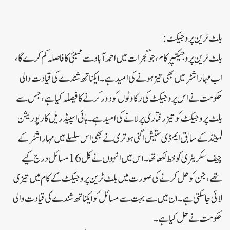
بلٹ ٹرین پروجیکٹ:
بلٹ ٹرین پروجیکٹپر کام، جو گجرات میں احمد آباد سے ممبئی کا فاصلہ کم کرے گا،
اب مہاراشٹر میں بھی تیز ہونے کی امید ہے۔ایکناتھ شندے کی قیادت والی
حکومت نے اس پروجیکٹ کی رکاوٹوں کو دور کرنے کا فیصلہ کیا ہے، جس سے
بلٹ پروجیکٹ کو تیز رفتاری پر لانے کی امید ہے۔ہائی اسپیڈ ریل کارپوریشن
لمیٹڈ کے سابق ایم ڈی ستیش اگنی ہوتری نے بھی اس سلسلے میں مہاراشٹر کے
چیف سکریٹری کو خط لکھا تھا۔اس میں انہوں نے کل 16 مسائل درج کیے
تھے، جن کو حل کرنے کی صورت میں بلٹ ٹرین پروجیکٹ کے کام میں تیزی
لائی جا سکتی ہے۔ان میں سے بہت سے مسائل کو ایکناتھ شندے کی قیادت والی
حکومت نے حل کیا ہے۔