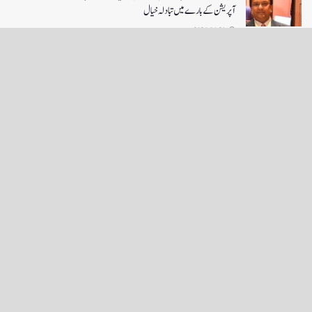
آپریشن کے بارے میں تبادلہ خیال
2026-06-21
LOAD MORE
English News
e-Paper
نگراں ٹی وی
4th floor firdous shah bulding Abi guzar Srinagar-190001
+911943566963,9419001837,6005481804 RNI:- JKURD/2007/22206
Email:
editornigraan@gmail.com
.
GITS
-
Copyright Daily Nigraan
© Designed by