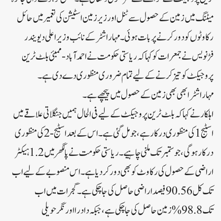
میٹنگ میں زمین کے حصول سے ٹنل اور زیر زمین اسٹیشن کی تعمیر میں حائل
رکاوٹوں کو دور کرنے پر بات ہوئی۔مہاراشٹر کے نائب وزیر اعلی دیویندر
فڑنویس نے جمعرات کو کہا کہ ریاستی حکومت نے احمد آباد-ممبئی بلٹ ٹرین
پروجیکٹ کو تیز کرنے کے لیے تمام ضروری منظوری دے دی ہے۔
مہاراشٹر ابھی بھی زمین کے حصول میں پیچھے ہے۔
اہلکار نے کہا کہ بلٹ ٹرین پروجیکٹ کے لیے فی الحال ہمیں جنگلاتی علاقے میں
اسٹیج 1 کی منظوری درکار ہے، جو مل گئی ہے۔اس کے بعد اسٹیج-2 کی منظوری
درکار ہوگی، جو ستمبر تک ملنی چاہیے۔ریاستی حکومت نے پالگھر میں 1.2 ہیکٹر
اراضی کے حصول کی رکاوٹ کو بھی دور کر دیا ہے۔اس منصوبے کے لیے اب
تک کل 90.56 فیصد اراضی حاصل کی جا چکی ہے۔گجرات میں اب
تک 98.8% زمین حاصل کی جا چکی ہے، جبکہ دادرا اور نگر حویلی