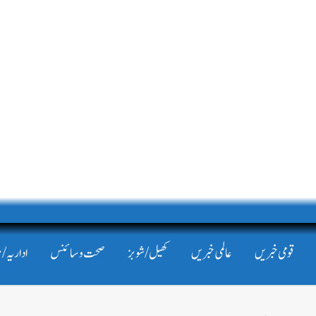
قومی خبریں
عالمی خبریں
کھیل/شوبز
صحت و سائنس
اداریہ/ 