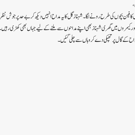
،
کا فین بچوں کی طرح رونے لگا۔شہناز گل کا یہ مداح انہیں دیکھ کر بے حد پرجوش نظر آی
 کیمروں میں گھری شہناز بھی اپنے مداحوں سے ملنے کے لیے جہاں بھی کھڑی رہیں۔لی
داح کے گال پر تھپکی دے کر وہاں سے چلی گئیں۔