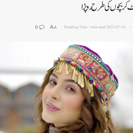
کر بچوں کی طرح رو پڑا
0
A
Reading Time: 1min read
2022-07-16
A