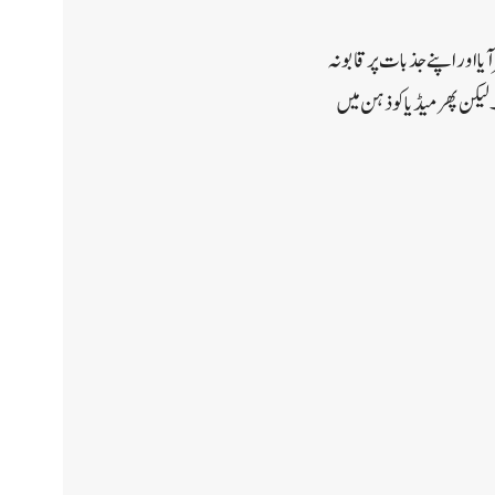
ا اور اپنے جذبات پر قابو نہ
کن پھر میڈیا کو ذہن میں