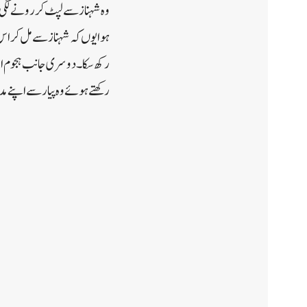
وہ شہناز سے لپٹ کر رونے لگی
ہوا یوں کہ شہناز سے مل کر اس 
رکھ سکا۔دوسری جانب ہجوم اور
رکھتے ہوئے وہ پیار سے اپنے م