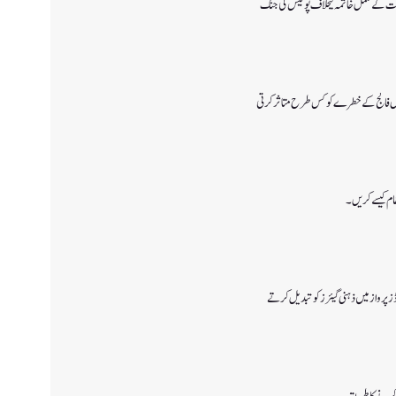
ات کے مکمل خاتمہ کیخلاف پولیس کی جنگ
تیں فالج کے خطرے کو کس طرح متاثر کرتی
تظام کیسے کریں۔
رواز میں ذہنی گیئرز کو تبدیل کرتے