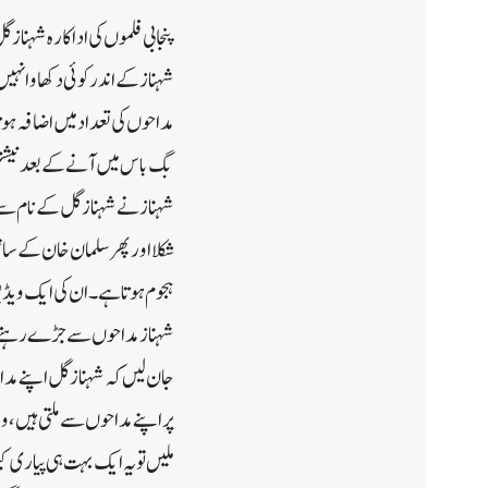
پنجابی فلموں کی اداکارہ شہناز 
شہناز کے اندر کوئی دکھاوا نہ
مداحوں کی تعداد میں اضافہ ہوتا
بگ باس میں آنے کے بعد نیشنل 
شہناز نے شہناز گل کے نام سے 
شکلا اور پھر سلمان خان کے سا
ہجوم ہوتا ہے۔ان کی ایک ویڈی
شہناز مداحوں سے جڑے رہنے 
جان لیں کہ شہناز گل اپنے 
پر اپنے مداحوں سے ملتی ہیں،
ملیں تو یہ ایک بہت ہی پیاری 