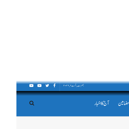
جمعرات, اگست ۶, ۲۰۲۶
مضامین
آج کا اخبار