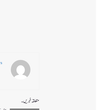
ws
متعلقہ خبریں۔