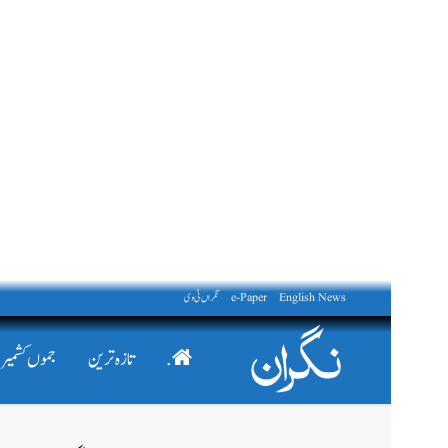
English News
e-Paper
نگراں ٹی وی
.
تازہ ترین
جموں کشمیر