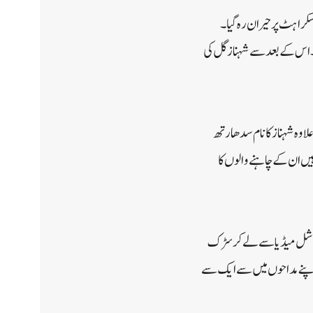
مسکراہٹ پر حیران رہ گیا۔
ے۔اس کے بعد سے شہناز گل کی
اوہ شہناز کا نام سدھارتھ
یں ان کے چاہنے والوں کا
سوشل میڈیا سے لے کر سڑک
 اپنے مداحوں میں سے ایک سے