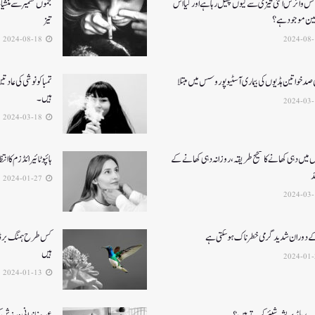
کس وائرس اتنی تیزی سے کیوں پھیل رہا ہے اور کیا اس
جموں کشمیر سے منشی
سین موجود ہے؟
تیز
2024-08-18
تمباکو نوشی کی عاد
ہیں۔
2024-03-18
میں دہی کھانے کا صحیح طریقہ ، روزانہ دہی کھانے کے
ہائپوٹائیرائڈزم کا ان
د
2024-01-27
 دوران شدید گرمی خطرناک ہو سکتی ہے
کس طرح ہمنگ برڈز پ
ہیں
2024-01-13