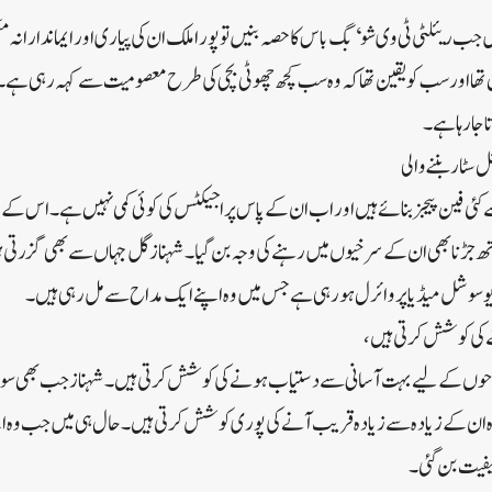
گل جب ریئلٹی ٹی وی شو ‘بگ باس کا حصہ بنیں تو پورا ملک ان کی پیاری اور ایماندارانہ 
یں تھا اور سب کو یقین تھا کہ وہ سب کچھ چھوٹی بچی کی طرح معصومیت سے کہہ رہی ہ
 جا رہا ہے۔
سٹار بننے والی
کئی فین پیجز بنائے ہیں اور اب ان کے پاس پراجیکٹس کی کوئی کمی نہیں ہے۔اس کے عل
تھ جڑنا بھی ان کے سرخیوں میں رہنے کی وجہ بن گیا۔شہناز گل جہاں سے بھی گزرتی ہ
و سوشل میڈیا پر وائرل ہو رہی ہے جس میں وہ اپنے ایک مداح سے مل رہی ہیں۔
کی کوشش کرتی ہیں،
مداحوں کے لیے بہت آسانی سے دستیاب ہونے کی کوشش کرتی ہیں۔شہناز جب بھی 
 وہ ان کے زیادہ سے زیادہ قریب آنے کی پوری کوشش کرتی ہیں۔حال ہی میں جب وہ
کیفیت بن گئی۔