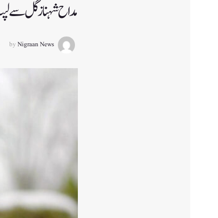
مداح شہناز گل سے لپٹ 
by
Nigraan News