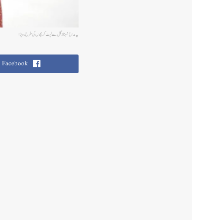
یہ مداح شہناز گل سے لپٹ کر بچوں کی طرح رو پڑا
Facebook