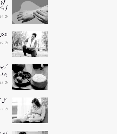
منکی پو
کی ویک
2024-08-19
80 فی صد خواتین ہڈیوں کی بیماری آسٹیوپوروسس میں مبتلا
2024-03-19
گرمیوں 
چند فوائ
2024-03-13
حمل کے
2024-01-27