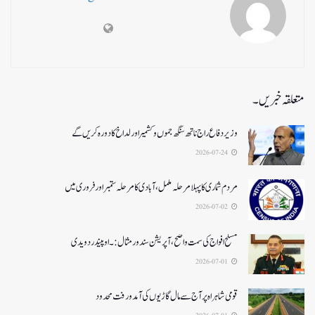
متعلقہ خبریں۔
وزیر دفاع راج ناتھ سنگھ جموں و کشمیر اور لداخ کا دورہ کریں گے
2026-07-24
مردم شماری کا پہلا مرحلہ مکمل،آبادی کا مرحلہ ستمبر اور فروری میں
2026-07-02
مسلح افواج کی سمت واضح، آپریشن سندورمثال:۔ اوپیندر دویدی
2026-07-01
قومی شاہراہ پر آج سے مال گاڑیوں کی آمدورفت محدود