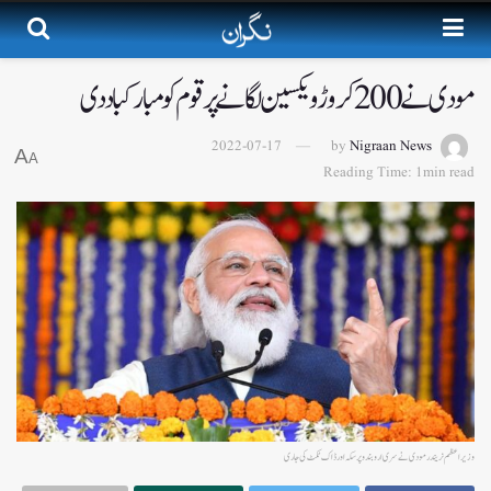
مودی نے 200 کروڑ ویکسین لگانے پر قوم کو مبارکباد دی
2022-07-17
by
Nigraan News
A
A
Reading Time: 1min read
وزیر اعظم نریندر مودی نے سری اروبندو پر سکہ اور ڈاک ٹکٹ کی جاری