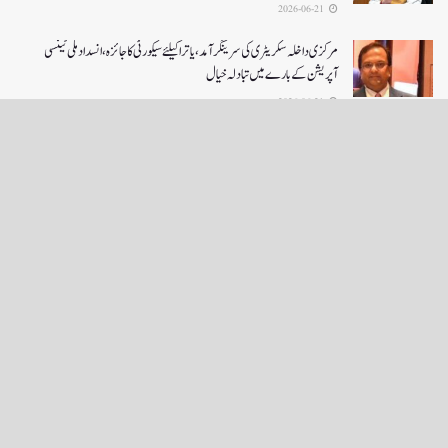
2026-06-21
مرکزی داخلہ سکریٹری کی سرینگر آمد ،یاترا کیلئے سیکورٹی کا جائزہ ،انسداد ملی ٹینسی
آپریشن کے بارے میں تبادلہ خیال
2026-06-21
LOAD MORE
English News
e-Paper
نگراں ٹی وی
4th floor firdous shah bulding Abi guzar Srinagar-190001
+911943566963,9419001837,6005481804 RNI:- JKURD/2007/22206
Email:
editornigraan@gmail.com