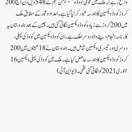
واضح رہے کہ ملک میں قومی کووڈ ویکسینیشن مہم کے 548 ویں دن آج 200
کروڑ کووڈ ویکسین کا ہندسہ عبور کر لیا گیا ہے۔ اعداد و شمار کے مطابق ملک
میں 200 کروڑ سے زیادہ کووڈ ویکسین لگائی گئی ہیں۔ چین کے بعد ہندوستان یہ
کارنامہ انجام دینے والا دوسرا ملک ہے۔ ان کووڈ ویکسین میں کووڈ کی پہلی،
دوسری اور تیسری ویکسین شامل ہیں۔ ہندوستان نے 18 مہینوں میں 200
کروڑ کووڈ ویکسین کا ہندسہ حاصل کیا ہے۔ ملک میں کووڈ کی پہلی ویکسین 16
جنوری 2021 کو لگائی گئی تھی۔ (یو این آئی)