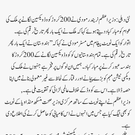
نئی دہلی: وزیر اعظم نریندر مودی نے 200 کروڑ کووڈ ویکسین لگانے پر ملک کی
عوام کو مبارکباد دیتے ہوئے کہا کہ ملک نے ایک بار پھر تاریخ رقم کی ہے۔
اتوار کو ایک ٹویٹ پیغام میں مسٹر مودی نے کہاکہ ’’ہندوستان نے ایک بار پھر
تاریخ رقم کی ہے۔ تمام ہندوستانیوں کو کووڈ ویکسین لگانے کے 200 کروڑ کا
ہندسہ عبور کرنے پر مبارکباد۔ ہمیں ان لوگوں پر فخر ہے جنہوں نے ملک کی
ویکسی نیشن مہم کو بڑے پیمانے اور رفتار کے لحاظ سے غیر معمولی بنانے میں اپنا
حصہ ڈالا ہے۔ اس سے کووڈ کے خلاف عالمی لڑائی کو تقویت ملی ہے۔ ,
وزیر اعظم نے اپنے ٹویٹ کے ساتھ مرکزی وزیر صحت منسکھ منڈاویا کے ٹویٹ
کو بھی ٹیگ کیا ہے جس میں انہوں نے اس کامیابی کو حاصل کرنے کی اطلاع دی
ہے۔