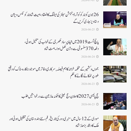
2026-07-01
26جون کونارکو کوآرڈینیشن سینٹر کی میٹنگ کا انعقاد، امیت شاہ نارکوٹکس ویژن
دستاویز جاری کریں گے
2026-06-25
پانچ اگست 2019میں شیاما پر ساد مکھرجی کے خواب کی تکمیل ہوئی،
دفعہ 370منسوخی سے وژن مکمل ہوا۔ امت شاہ
2026-06-24
جموں و کشمیر کے محکمہ خزانہ کا اہم فیصلہ , سرکاری دفاتر میں موجود ناکارہ سٹاک کو وقتی
طور پر ٹھکانے لگانے کا حکم
2026-06-23
حج پالیسی 2027کا اعلان ،حج کمیٹی کا ممکنہ عازمین سے درخواستیں طلب
2026-06-23
مودی کے 12 سال میں سنہری دور کی تاریخ رقم ، نئے ہندوستان کی تشکیل ہوئی اور
ملک کا وقار بڑھا: شاہ