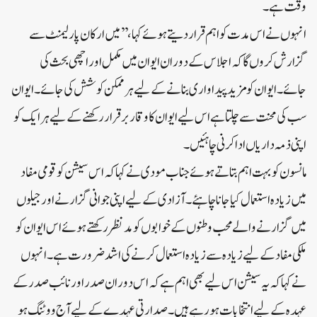
وقت ہے۔
انہوں نے اس مدت کو اہم قرار دیتے ہوئے کہا، ’’میں ارکان پارلیمنٹ سے
گزارش کروں گا کہ اجلاس کے دوران ایوان میں مکمل اور اچھی بحث کی
جائے۔ ایوان کو مزید پیداواری بنانے کے لیے ہر ممکن کوشش کی جائے۔ ایوان
سب کی محنت سے چلتا ہے اس لیے ایوان کا وقار برقرار رکھنے کے لیے ہر ایک کو
اپنی ذمہ داریاں ادا کرنی چاہئیں۔
مانسون کو بہت اہم بتاتے ہوئے جناب مودی نے کہا کہ اس سیشن کو قومی مفاد
میں زیادہ استعمال کیا جانا چاہئے۔ آزادی کے لیے اپنی جوانی گزارنے اور جیلوں
میں گزارنے والے محب وطنوں کے خوابوں کو مدنظر رکھتے ہوئے اس ایوان کو
ملکی مفاد کے لیے زیادہ سے زیادہ استعمال کرنے کی اشد ضرورت ہے۔انہوں
نے کہا کہ یہ سیشن اس لیے بھی اہم ہے کہ اس دوران صدر اور نائب صدر کے
عہدہ کے لیے انتخابات ہو رہے ہیں۔ صدارتی عہدے کے لیے آج ووٹنگ ہو