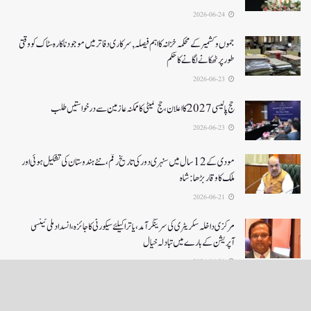
2026-06-24
جموں و کشمیر کے محکمہ خزانہ کا اہم فیصلہ , سرکاری دفاتر میں موجود ناکارہ سٹاک کو وقتی
طور پر ٹھکانے لگانے کا حکم
2026-06-23
حج پالیسی 2027کا اعلان ،حج کمیٹی کا ممکنہ عازمین سے درخواستیں طلب
2026-06-23
مودی کے 12 سال میں سنہری دور کی تاریخ رقم ، نئے ہندوستان کی تشکیل ہوئی اور
ملک کا وقار بڑھا: شاہ
2026-06-21
مرکزی داخلہ سکریٹری کی سرینگر آمد ،یاترا کیلئے سیکورٹی کا جائزہ ،انسداد ملی ٹینسی
آپریشن کے بارے میں تبادلہ خیال
2026-06-21
LOAD MORE