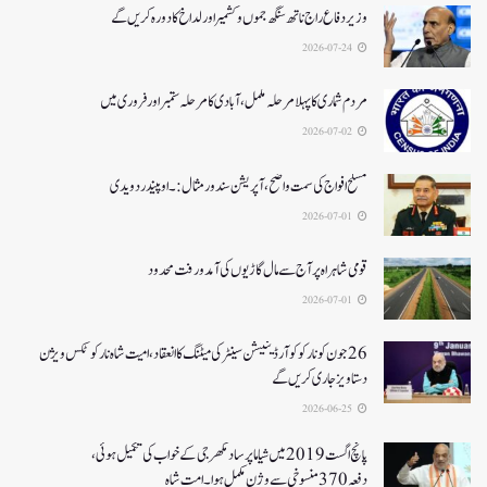
وزیر دفاع راج ناتھ سنگھ جموں و کشمیر اور لداخ کا دورہ کریں گے
2026-07-24
مردم شماری کا پہلا مرحلہ مکمل،آبادی کا مرحلہ ستمبر اور فروری میں
2026-07-02
مسلح افواج کی سمت واضح، آپریشن سندورمثال:۔ اوپیندر دویدی
2026-07-01
قومی شاہراہ پر آج سے مال گاڑیوں کی آمدورفت محدود
2026-07-01
26جون کونارکو کوآرڈینیشن سینٹر کی میٹنگ کا انعقاد، امیت شاہ نارکوٹکس ویژن
دستاویز جاری کریں گے
2026-06-25
پانچ اگست 2019میں شیاما پر ساد مکھرجی کے خواب کی تکمیل ہوئی،
دفعہ 370منسوخی سے وژن مکمل ہوا۔ امت شاہ