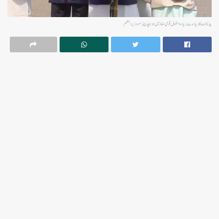
پارلیمنٹ کا زیادہ سے زیادہ استعمال قومی مفاد میں ہونا چاہئے: مووزیر اعظم