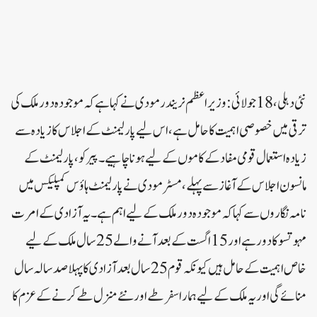
نئی دہلی، 18 جولائی: وزیر اعظم نریندر مودی نے کہا ہے کہ موجودہ دور ملک کی
ترقی میں خصوصی اہمیت کا حامل ہے، اس لیے پارلیمنٹ کے اجلاس کا زیادہ سے
زیادہ استعمال قومی مفاد کے کاموں کے لیے ہونا چاہیے۔پیر کو، پارلیمنٹ کے
مانسون اجلاس کے آغاز سے پہلے، مسٹر مودی نے پارلیمنٹ ہاؤس کمپلیکس میں
نامہ نگاروں سے کہا کہ موجودہ دور ملک کے لیے اہم ہے۔ یہ آزادی کے امرت
مہوتسو کا دور ہے اور 15 اگست کے بعد آنے والے 25 سال ملک کے لیے
خاص اہمیت کے حامل ہیں کیونکہ قوم 25 سال بعد آزادی کا پہلا صد سالہ سال
منائے گی اور یہ ملک کے لیے ہمارا سفر طے اور نئے منزل طے کرنے کے عزم کا