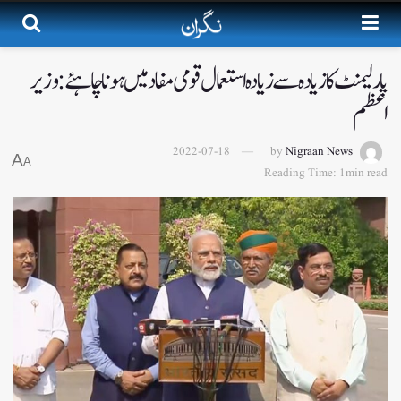
پارلیمنٹ کا زیادہ سے زیادہ استعمال قومی مفاد میں ہونا چاہئے: وزیر
اعظم
2022-07-18
by
Nigraan News
A
A
Reading Time: 1min read