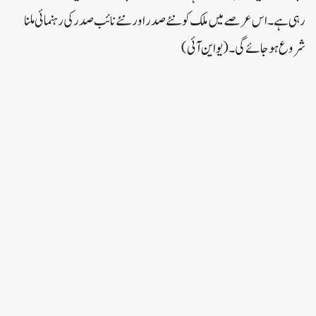
رہی ہے۔ اس عرصے میں ملک کو نئے صدر اور نئے نائب صدر کی رہنمائی ملنا
شروع ہو جائے گی۔ (یو این آئی)