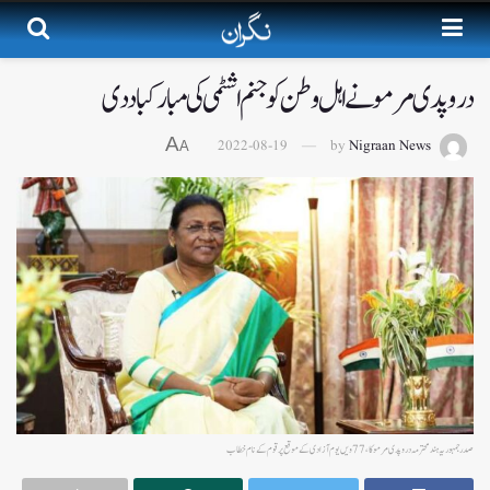
دروپدی مرمو نے اہل وطن کو جنم اشٹمی کی مبارکباددی
A
2022-08-19
by
Nigraan News
A
صدرجمہوریہ ہند محترمہ دروپدی مرمو کا، 77 ویں یوم آزادی کے موقع پر قوم کے نام خطاب