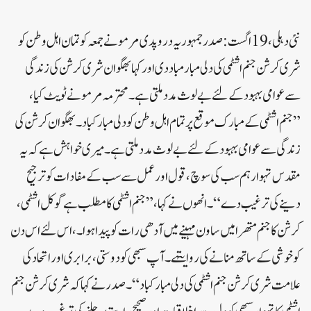
نئی دہلی، 19اگست:صدر جمہوریہ دروپدی مرمو نے جمعہ کو تمان اہل وطن کو
شری کرشن جنم اشٹمی کی دلی مبارمباد دی اور کہا بھگوان شری کرشن کی زندگی
سے عوامی بہبود کے لئے بے لوث مدد ملتی ہے۔محترمہ مرمو نے ٹویٹ کیا،
”جنم اشٹمی کے مبارک موقع پر تمام اہل وطن کو دلی مبارکباد۔ بھگوان کرشن کی
زندگی سے عوامی بہبود کے لئے بے لوث مدد ملتی ہے۔ میری خواہش ہے کہ یہ
مقدس تہوار ہم سب کی سوچ،قول اور عمل سے سب کے مفادات کو ترجیح
دینے کی ترغیب دے“۔انھوں نے کہا،”جنم اشٹمی کا مطلب ہے گوکل اشٹمی،
کرشن کا جنم متھرا میں ساون مہینے میں آدھی رات کو پیدا ہوا۔، اس لئے اس دن
کو خوشی کے ساتھ منانے کی روایتہے۔ آپ سبھی کو دوستی، برابری اور اتحاد کی
علامت شری کرشن جنم اشٹمی کی دلی مبارکباد“۔صدر نے کہا کہ شری کرشن جنم