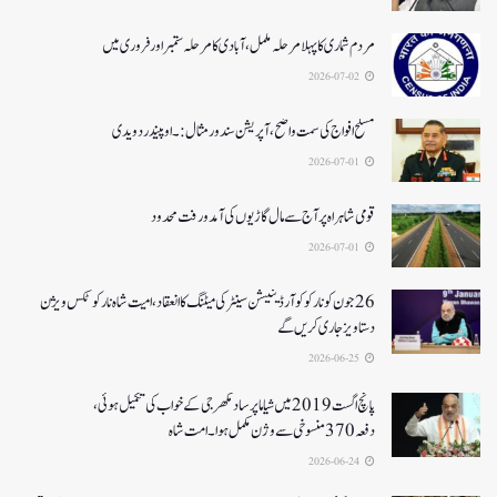
مردم شماری کا پہلا مرحلہ مکمل،آبادی کا مرحلہ ستمبر اور فروری میں
2026-07-02
مسلح افواج کی سمت واضح، آپریشن سندورمثال:۔ اوپیندر دویدی
2026-07-01
قومی شاہراہ پر آج سے مال گاڑیوں کی آمدورفت محدود
2026-07-01
26جون کونارکو کوآرڈینیشن سینٹر کی میٹنگ کا انعقاد، امیت شاہ نارکوٹکس ویژن
دستاویز جاری کریں گے
2026-06-25
پانچ اگست 2019میں شیاما پر ساد مکھرجی کے خواب کی تکمیل ہوئی،
دفعہ 370منسوخی سے وژن مکمل ہوا۔ امت شاہ
2026-06-24