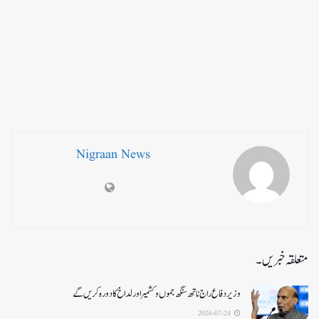
Nigraan News
متعلقہ خبریں۔
وزیر دفاع راج ناتھ سنگھ جموں و کشمیر اور لداخ کا دورہ کریں گے
2026-07-24