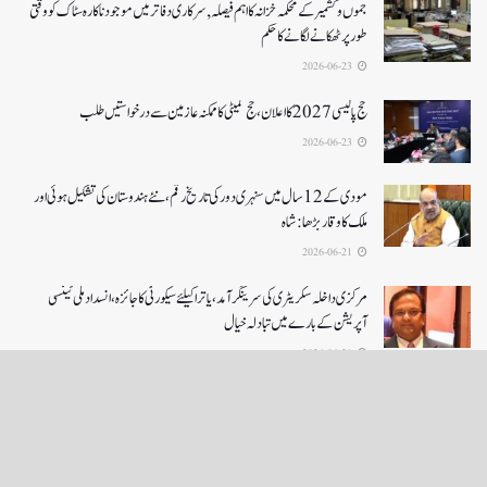
جموں و کشمیر کے محکمہ خزانہ کا اہم فیصلہ , سرکاری دفاتر میں موجود ناکارہ سٹاک کو وقتی
طور پر ٹھکانے لگانے کا حکم
2026-06-23
حج پالیسی 2027کا اعلان ،حج کمیٹی کا ممکنہ عازمین سے درخواستیں طلب
2026-06-23
مودی کے 12 سال میں سنہری دور کی تاریخ رقم ، نئے ہندوستان کی تشکیل ہوئی اور
ملک کا وقار بڑھا: شاہ
2026-06-21
مرکزی داخلہ سکریٹری کی سرینگر آمد ،یاترا کیلئے سیکورٹی کا جائزہ ،انسداد ملی ٹینسی
آپریشن کے بارے میں تبادلہ خیال
2026-06-21
LOAD MORE