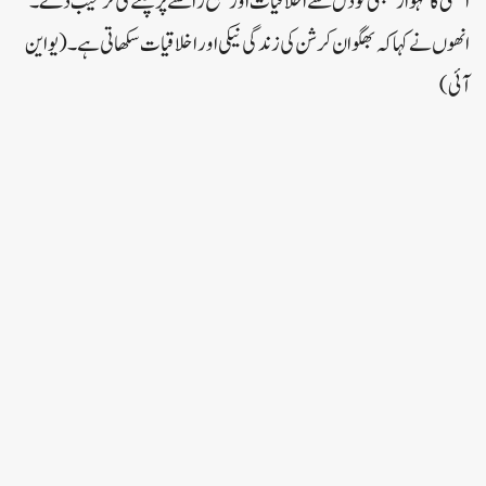
اشٹمی کا تہوار سبھی کودل سے اخلاقیات اور صحیح راستے پر چلنے کی ترغیب دے۔
انھوں نے کہا کہ بھگوان کرشن کی زندگی نیکی اور اخلاقیات سکھاتی ہے۔ (یو این
آئی)