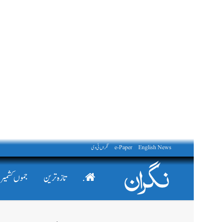
English News
e-Paper
نگراں ٹی وی
.
تازہ ترین
جموں کشمیر