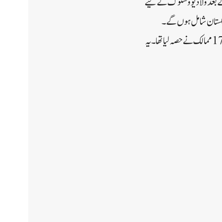
ہونے کے بعد ولادیووستوک کے لیے
اس سے قبل سال 2021 میں ہندوستان نے روس میں جاپانی مشق میں حصہ لیا تھا جس میں پاکستان اور چین سمیت 17 ممالک نے حصہ لیا تھا۔یہ