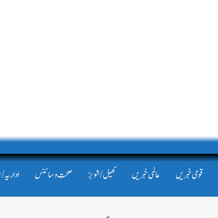
قومی خبریں
عالمی خبریں
کھیل/شوبز
صحت و سائنس
اداریہ/ 