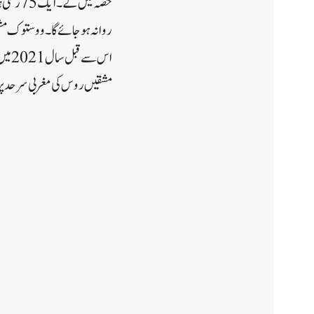
حصہ لی
روانہ ہو جائے گا۔ووستوک مشق، 30 اگست سے 5 ستمبر تک ہونے کا امکان ہے، جس میں بیلاروس، منگولیا اور تاجکست
مشقیں روس کی مغربی سرحد پر