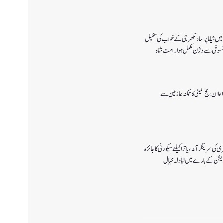
پانچ اگست 2019میں شیاما پر ساد مکھرجی کے خواب کی تکمیل
 پالیسی 2027کا اعلان ،حج کمیٹی کا ممکنہ عازمین سے
ی سرینگر آمد ،یاترا کیلئے سیکورٹی کا جائزہ
ٓپریشن کے بارے میں تبادلہ خیال