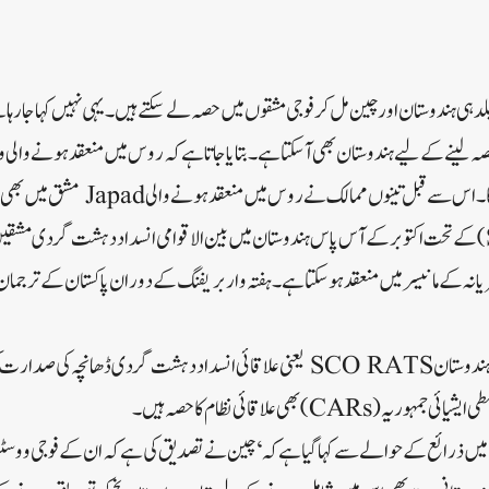
ہی ہندوستان اور چین مل کر فوجی مشقوں میں حصہ لے سکتے ہیں۔یہی نہیں کہا جا رہا ہے
ینوں ممالک نے روس میں منعقد ہونے والی Japad مشق میں بھی حصہ لیا تھا۔
شنگھائی تعاون تنظیم (SCO) کے تحت اکتوبر کے آس پاس ہندوستان میں بین الاقوامی انسداد دہشت گرد
 ہریانہ کے مانیسر میں منعقد ہو سکتا ہے۔ہفتہ وار بریفنگ کے دوران پاکستان کے ترجمان
خاص بات یہ ہے کہ اس سال ہندوستان SCO RATS یعنی علاقائی انسداد دہشت گردی ڈھا
CA) بھی علاقائی نظام کا حصہ ہیں۔