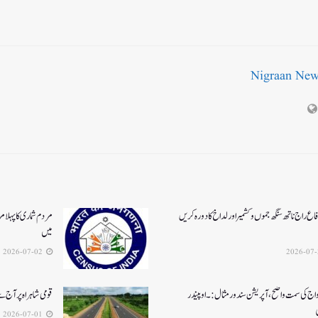
Nigraan Ne
اع راج ناتھ سنگھ جموں و کشمیر اور لداخ کا دورہ کریں
مردم شماری کا پہلا م
میں
2026-07-02
واج کی سمت واضح، آپریشن سندورمثال:۔ اوپیندر
قومی شاہراہ پر آج
2026-07-01