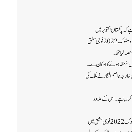
 کہ پاکستان اکتوبر میں
سیکورٹی سے متعلق مشق میں حصہ لینے کے لیے ہندوستان بھی آ سکتا ہے۔بتایا جاتا ہے کہ روس میں منعقد ہونے والی ووسٹوک 2022 فوجی مشق
ی مشقیں منعقد ہونے کا امکان ہے۔
 خارجہ عاصم افتخار نے ملک کی
نچہ کی صدارت کر رہا ہے۔اس کے علاوہ
نیو انڈین ایکسپریس کی رپورٹ میں ذرائع کے حوالے سے کہا گیا ہے کہ ‘چین نے تصدیق کی ہے کہ ان کے فوجی ووسٹوک 2022 فوجی مشق میں