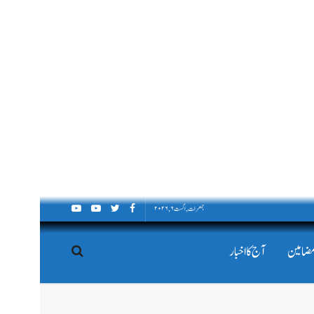
جمعرات, اگست ۶, ۲۰۲۶
مضامین
آج کا اخبار