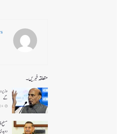
ws
متعلقہ خبریں۔
وزیر دف
گے
2026-07-24
مسلح اف
دویدی