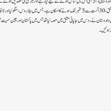
ں گے۔ایک 75 رکنی ہندوستانی دستہ بھی اس میں شامل ہونے کے لیے تیار ہے اور تاریخ کی تصدیق 
ان شامل ہوں گے۔
 ہوئیں۔