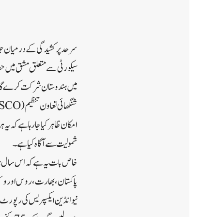
سرحد پر کشیدگی کے درمیان جلد 
میں ہندوستان شرکت کرے گا۔اس سے قبل ت
امکان ظاہر کیا جا رہا ہے کہ یہ
شمولیت سے آگاہ کیا ہے۔
پاکستان، بھارت، روس اور وسطی ایشیائی جمہوریہ (Rs