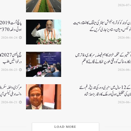
جون کونارکو کوآرڈینیشن سینٹر کی میٹنگ کا انعقاد، امیت
رکوٹکس ویژن دستاویز جاری کریں گے
ہوئی، دفعہ 370منسوخی سے وژن مکمل ہوا۔ امت شاہ
2026-06-24
کشمیر کے محکمہ خزانہ کا اہم فیصلہ , سرکاری دفاتر میں
حج
اکارہ سٹاک کو وقتی طور پر ٹھکانے لگانے کا حکم
درخواستیں طلب
2026-06-23
مودی کے 12 سال میں سنہری دور کی تاریخ رقم ، نئے
مرکزی داخلہ سکریٹری ک
ن کی تشکیل ہوئی اور ملک کا وقار بڑھا: شاہ
،انسداد ملی ٹینسی ا
2026-06-21
LOAD MORE