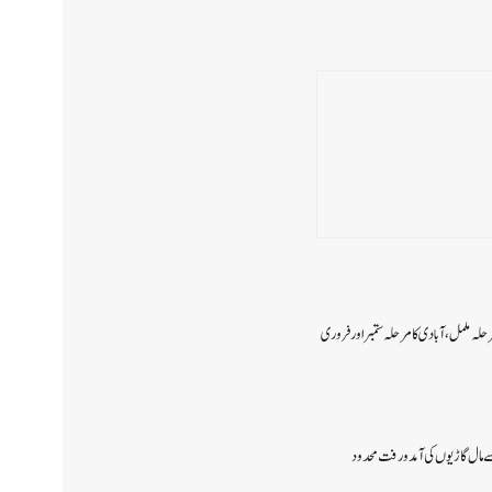
رحلہ مکمل،آبادی کا مرحلہ ستمبر اور فروری
 سے مال گاڑیوں کی آمدورفت محدود