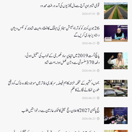
قومی شاہراہ پر آج سے مال گاڑیوں کی آمدورفت محدود
2026-07-01
26جون کونارکو کوآرڈینیشن سینٹر کی میٹنگ کا انعقاد، امیت شاہ نارکوٹکس ویژن
دستاویز جاری کریں گے
2026-06-25
پانچ اگست 2019میں شیاما پر ساد مکھرجی کے خواب کی تکمیل ہوئی،
دفعہ 370منسوخی سے وژن مکمل ہوا۔ امت شاہ
2026-06-24
جموں و کشمیر کے محکمہ خزانہ کا اہم فیصلہ , سرکاری دفاتر میں موجود ناکارہ سٹاک کو وقتی
طور پر ٹھکانے لگانے کا حکم
2026-06-23
حج پالیسی 2027کا اعلان ،حج کمیٹی کا ممکنہ عازمین سے درخواستیں طلب
2026-06-23