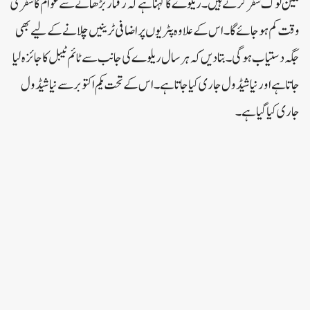
ملین لوگ سفر کرتے ہیں۔ریلوے کا کہنا ہے کہ رفتار بڑھانے سے عوام کا سفری
وقت کم ہو جائے گا۔اس کے علاوہ پٹریوں پر اضافی ٹرینیں چلانے کے لیے بھی
جگہ دستیاب ہوگی۔بتا دیں کہ ہر سال ریلوے کی جانب سے ٹائم ٹیبل کا جائزہ لیا
جاتا ہے اور نیا شیڈول جاری کیا جاتا ہے۔اس کے تحت یکم اکتوبر سے نیا شیڈول
جاری کیا گیا ہے۔