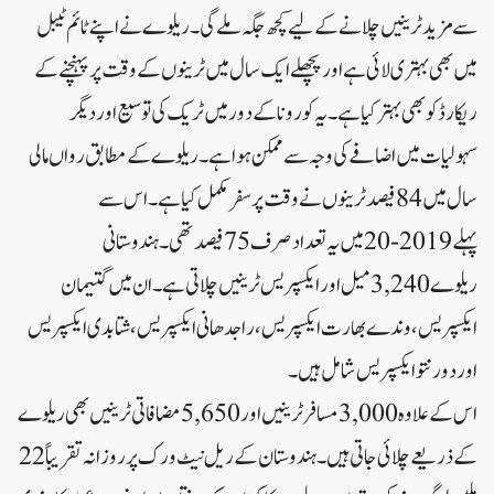
سے مزید ٹرینیں چلانے کے لیے کچھ جگہ ملے گی۔ریلوے نے اپنے ٹائم ٹیبل
میں بھی بہتری لائی ہے اور پچھلے ایک سال میں ٹرینوں کے وقت پر پہنچنے کے
ریکارڈ کو بھی بہتر کیا ہے۔یہ کورونا کے دور میں ٹریک کی توسیع اور دیگر
سہولیات میں اضافے کی وجہ سے ممکن ہوا ہے۔ریلوے کے مطابق رواں مالی
سال میں 84 فیصد ٹرینوں نے وقت پر سفر مکمل کیا ہے۔اس سے
پہلے 2019-20 میں یہ تعداد صرف 75 فیصد تھی۔ہندوستانی
ریلوے 3,240 میل اور ایکسپریس ٹرینیں چلاتی ہے۔ان میں گتیمان
ایکسپریس، وندے بھارت ایکسپریس، راجدھانی ایکسپریس، شتابدی ایکسپریس
اور دورنتو ایکسپریس شامل ہیں۔
اس کے علاوہ 3,000 مسافر ٹرینیں اور 5,650 مضافاتی ٹرینیں بھی ریلوے
کے ذریعے چلائی جاتی ہیں۔ہندوستان کے ریل نیٹ ورک پر روزانہ تقریباً 22