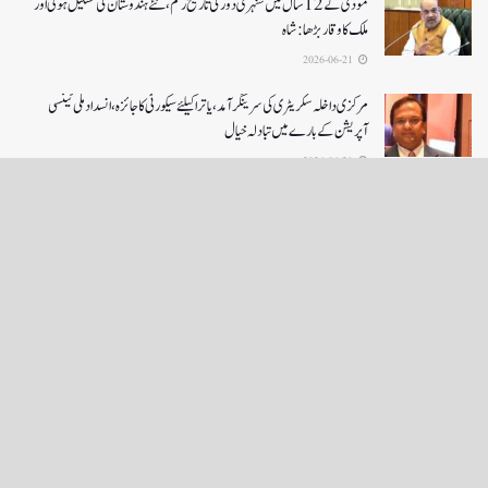
مودی کے 12 سال میں سنہری دور کی تاریخ رقم ، نئے ہندوستان کی تشکیل ہوئی اور
ملک کا وقار بڑھا: شاہ
2026-06-21
مرکزی داخلہ سکریٹری کی سرینگر آمد ،یاترا کیلئے سیکورٹی کا جائزہ ،انسداد ملی ٹینسی
آپریشن کے بارے میں تبادلہ خیال
2026-06-21
LOAD MORE
English News
e-Paper
نگراں ٹی وی
4th floor firdous shah bulding Abi guzar Srinagar-190001
+911943566963,9419001837,6005481804 RNI:- JKURD/2007/22206