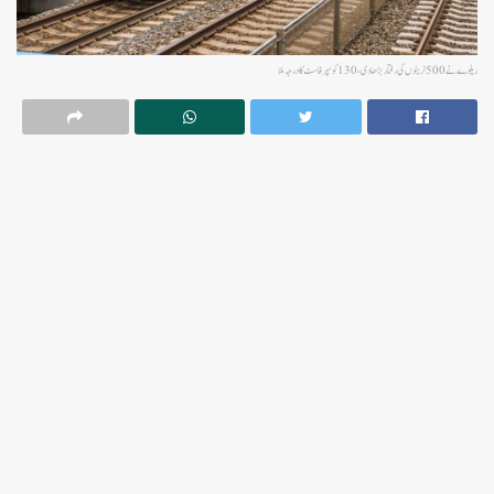
ریلوے نے 500 ٹرینوں کی رفتار بڑھا دی، 130 کو سپرفاسٹ کا درجہ ملا