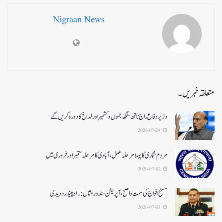
Nigraan News
متعلقہ خبریں۔
وزیر دفاع راج ناتھ سنگھ جموں و کشمیر اور لداخ کا دورہ کریں گے
2026-07-24
مردم شماری کا پہلا مرحلہ مکمل،آبادی کا مرحلہ ستمبر اور فروری میں
2026-07-02
مسلح افواج کی سمت واضح، آپریشن سندورمثال:۔ اوپیندر دویدی
2026-07-01