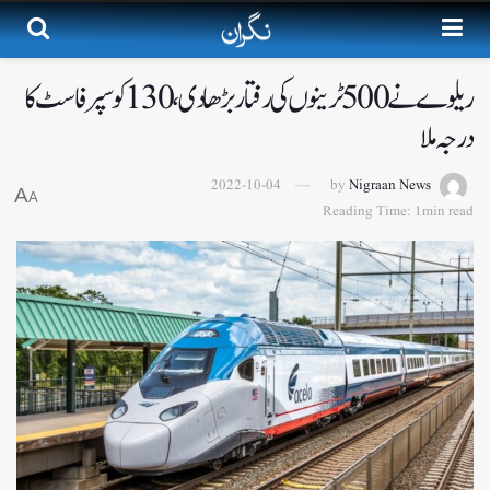
ریلوے نے 500 ٹرینوں کی رفتار بڑھا دی، 130 کو سپرفاسٹ کا
درجہ ملا
2022-10-04
by
Nigraan News
A
A
Reading Time: 1min read