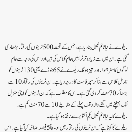
ریلوے نے نیا ٹائم ٹیبل بنا دیا ہے، جس کے تحت 500 ٹرینوں کی رفتار بڑھا دی
گئی ہے۔ان میں سے زیادہ تر ٹرینیں عام کلاس کی ہیں اور اس کی وجہ سے عام
لوگوں کا سفر ہموار اور تیز ہوگا۔ریلوے نے 65 جوڑے یعنی 130 ٹرینوں کو
نارمل کلاس سے ہٹا کر سپر فاسٹ کا درجہ دیا ہے۔ان ٹرینوں کی رفتار 10 سے
بڑھا کر 70 منٹ کر دی گئی ہے۔اس کا مطلب ہے کہ ان ٹرینوں کو اپنی منزل
تک پہنچنے میں لگنے والا وقت پہلے کے مقابلے 10 سے 70 منٹ کم ہے۔
ریلوے کا یہ نیا ٹائم ٹیبل یکم اکتوبر سے نافذ ہو گیا ہے۔
ریلوے کا کہنا ہے کہ ان ٹرینوں کی رفتار میں اوسطاً 5 فیصد اضافہ کیا گیا ہے۔اس