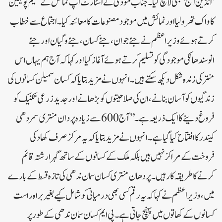
’انڈین ایج‘ بھی لانچ کیا۔ جناب مودی نے اسٹارٹ اپ نمائش کے تھیم پویلین
کا واک تھرو لیا اور نمائش میں موجود مصنوعات کا معائنہ کیا۔اجتماع سے خطاب
کرتے ہوئے وزیر اعظم نے جئے جوان، جئے کسان، جئے وگیان اور جئے
انوسندھانکی موجودگی کو تسلیم کرتے ہوئے آغاز کیا اور کہا کہ آج ہم یہاں اس
منتر کی زندہ شکل دیکھ سکتے ہیں۔ انہوں نے مزید بتایا کہ کسان سمیلن کسانوں کی
زندگیوں کو آسان بنانے، ان کی صلاحیتوں کو بڑھانے اور جدید زرعی تکنیک کو
فروغ دینے کا ایک ذریعہ ہے۔’’آج 600 سے زیادہ پردان منتری سمردھی
کیندر کا افتتاح کیا گیا ہے۔ انہوں نے مزید بتایا کہ یہ مرکز صرف کھاد کی
فروخت کے مراکز نہیں ہیں بلکہ ملک کے کسانوں کے ساتھ گہرا رشتہ قائم
کرنے کا طریقہ کار ہیں۔ پردھان منتری کسان سمان ندھی کی تازہ قسط کے بارے
میں، وزیر اعظم نے کہا کہ یہ رقم کسی بھی درمیانی کو شامل کیے بغیر براہ راست
کسانوں کے کھاتوں میں پہنچ جاتی ہے۔ پی ایم کسان سمان ندھی کے طور پر