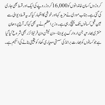
کروڑوں کسان خاندانوں کو 16,000 کروڑ روپے کی ایک اور قسط بھی جاری
کی گئی ہے۔جناب مودی نے مزید کہا اور خوشی کا اظہار کیا کہ یہ قسط دیوالی سے
عین قبل کسانوں تک پہنچ رہی ہے۔ وزیر اعظم نے یہ بھی کہا کہ آج پردھان
منتری بھارتیہ جن اروارک پریوجنا – ون نیشن ون فرٹیلائزر بھی شروع کیا گیا
ہے جو کسانوں کو بھارت برانڈ کی سستی معیاری کھاد کو یقینی بنانے کی اسکیم ہے۔