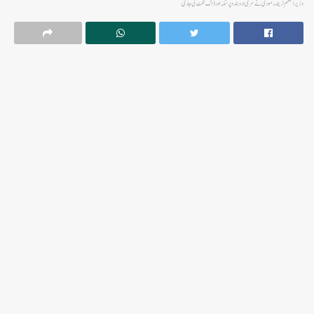
وزیر اعظم نریندر مودی نے سری اروبندو پر سکہ اور ڈاک ٹکٹ کی جاری