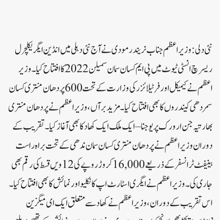
نئی دلی:وزیر اعظم جناب نریندر مودی نے آج نئی دہلی میں انڈین ایگریکلچرل
ریسرچ انسٹی ٹیوٹ میں پی ایم کسان سمان سمیلن 2022 کا افتتاح کیا۔ وزیر
اعظم نے کیمیکل اور فرٹیلائزر کی وزارت کے تحت 600 پردھان منتری کسان
سمردھی کیندروں کا بھی افتتاح کیا۔ مزید برآں، وزیر اعظم نے پردھان منتری
بھارتیہ جن ارورک پریوجنا – ایک ملک ایک کھاد کا بھی آغاز کیا۔ تقریب کے
دوران وزیراعظم نے پردھان منتری کسان سمان ندھی کے تحت براہ راست
بینیفٹ ٹرانسفر کے ذریعے 16,000 کروڑ روپے کی 12 ویں قسط کی رقم بھی
جاری کی۔ وزیراعظم نے ایگری اسٹارٹ اپ کانکلیو اور نمائش کا بھی افتتاح کیا۔
اس تقریب کے دوران، وزیر اعظم نے کھاد سے متعلق ایک ای میگزین