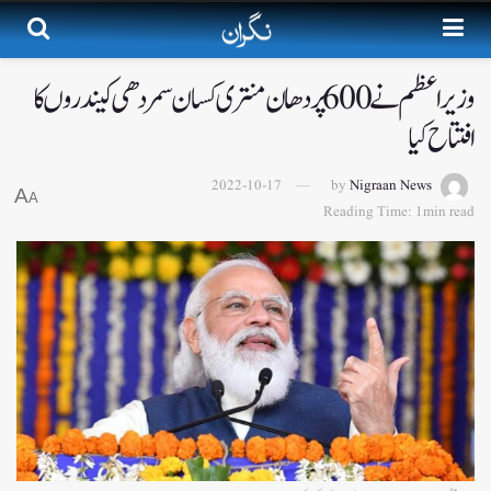
وزیر اعظم نے 600 پردھان منتری کسان سمردھی کیندروں کا
افتتاح کیا
2022-10-17
by
Nigraan News
A
A
Reading Time: 1min read