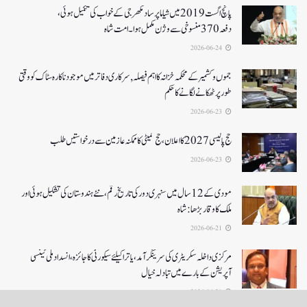
پانچ اگست 2019میں شیاما پر ساد مکھرجی کے خواب کی تکمیل ہوئی،
دفعہ 370منسوخی سے وژن مکمل ہوا۔ امت شاہ
2026-06-24
جموں و کشمیر کے محکمہ خزانہ کا اہم فیصلہ , سرکاری دفاتر میں موجود ناکارہ سٹاک کو وقتی
طور پر ٹھکانے لگانے کا حکم
2026-06-23
حج پالیسی 2027کا اعلان ،حج کمیٹی کا ممکنہ عازمین سے درخواستیں طلب
2026-06-23
مودی کے 12 سال میں سنہری دور کی تاریخ رقم ، نئے ہندوستان کی تشکیل ہوئی اور
ملک کا وقار بڑھا: شاہ
2026-06-21
مرکزی داخلہ سکریٹری کی سرینگر آمد ،یاترا کیلئے سیکورٹی کا جائزہ ،انسداد ملی ٹینسی
آپریشن کے بارے میں تبادلہ خیال
2026-06-21