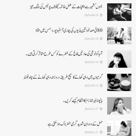
جموں کشمیر سے منشیات کے مکمل خاتمہ کیخلاف پولیس کی جنگ تیز
2024-08-18
80 فی صد خواتین ہڈیوں کی بیماری آسٹیوپوروسس میں مبتلا
2024-03-19
تمباکو نوشی کی عادتیں فالج کے خطرے کو کس طرح متاثر کرتی ہیں۔
2024-03-18
گرمیوں میں دہی کھانے کا صحیح طریقہ ، روزانہ دہی کھانے کے چند فوائد
2024-03-13
ہائپوٹائیرائڈزم کا انتظام کیسے کریں۔
2024-01-27
حمل کے دوران شدید گرمی خطرناک ہو سکتی ہے
2024-01-27