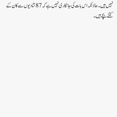
نہیں ہیں ۔ حالانکہ اس بات کی جانکاری نہیں ہے کہ 87 شادیوں سے کان کے
کتنے بچے ہیں ۔