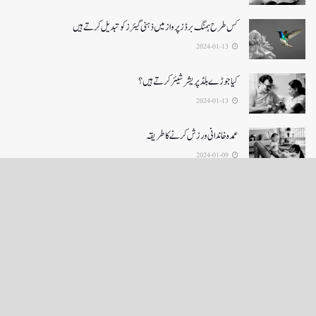
کس طرح ہمنگ برڈز پرواز میں ذہنی گیئرز کو تبدیل کرتے ہیں
2024-01-13
کیا جوڑے بلڈ پریشر شیئر کرتے ہیں؟
2024-01-13
عمدہ خاندانی ورزش کرنے کا طریقہ
2024-01-09
LOAD MORE
English News
e-Paper
نگراں ٹی وی