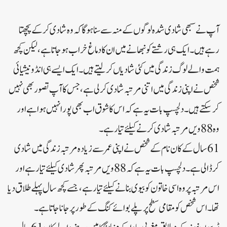
آپ نے سبھی شادی شدہ لوگوں کے منہ سے سنا ہوگا کہ وہ شادی کرکے پچھتا
رہے ہیں ۔ ایک ہی رشتے کو نبھانے میں ان کا دماغ خراب ہوجاتا ہے ، لیکن کچھ
ہمت والے لوگ زندگی میں کئی شادیاں کرلیتے ہیں ۔ ایک ایسے ہی انڈونیشیائی
شخص نے اپنی زندگی میں اتنی مرتبہ شادی کرلی ہے، جس کا آپ تصور بھی نہیں
کرسکتے ہیں ۔ دلچسپ بات یہ ہے کہ اس کا شوق اب بھی پورا نہیں ہوا ہے اور
وہ 88 ویں مرتبہ شادی کرنے کیلئے تیار ہے ۔
61 سال کے کان نام کے شخص نے اپنی عمر سے زیادہ مرتبہ زندگی میں شادی
کر ڈالی ہے ۔ دلچسپ بات یہ ہے کہ 88 ویں مرتبہ پھر شادی کیلئے تیار ہے اور
اس مرتبہ پر وہ اسی خاتون کو بیوی بنانے کیلئے تیار ہے، جسے کچھ سال پہلے طلاق دیا
تھا ۔ اس شخص کو مقامی سطح پر پلے بوائے کنگ کے طور پر جانا جاتا ہے ۔