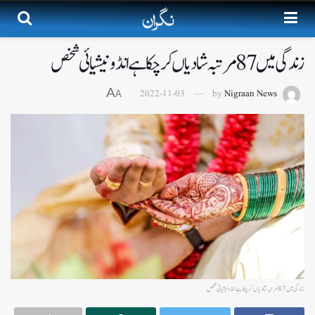
زندگی میں 87 مرتبہ شادیاں کرچکا ہے انڈونیشیائی شخص
A
2022-11-03
by
Nigraan News
A
زندگی میں 87 مرتبہ شادیاں کرچکا ہےانڈونیشیائی شخص