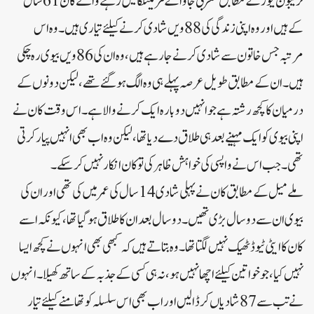
ٹریبون نیوز کے مطابق مغربی جاوا کے مزلینگکا میں رہنے والے کان 61 سال
کے ہیں اور وہ اپنی زندگی کی 88 ویں شادی کرنے کیلئے تیاری ہیں ۔ وہ اس
مرتبہ جس خاتون سے شادی کرنے جارہے ہیں، وہ ان کی 86 ویں بیوی رہ چکی
ہیں ۔ ان کے مطابق طویل عرصہ پہلے ہی وہ الگ ہوگئے تھے، لیکن دونوں کے
درمیان کا کچھ رشتہ ہے جو انہیں دوبارہ ایک کرنے والا ہے ۔ اس وقت کان نے
اپنی بیوی کو ایک مہینے بعد ہی طلاق دے دیا تھا، لیکن وہ اب بھی انہیں پیار کرتی
تھی ۔ جب اس نے واپسی کی خواہش ظاہر کی تو کان انکار نہیں کرسکے ۔
ملے میل کے مطابق کان نے پہلی شادی 14 سال کی عمر میں کی تھی اور ان کی
بیوی ان سے دو سال بڑی تھیں ۔ دو سال بعد ان کا طلاق ہوگیا تھا، کیونکہ اسے
کان کا ایٹی ٹیوڈ ٹھیک نہیں لگتا تھا۔ وہ بتاتے ہیں کہ کبھی بھی انہوں نے کچھ ایسا
نہیں کیا، جو خواتین کیلئے اچھا نہیں ہو، نہ ہی کسی کے جذبہ کے ساتھ کھیلا ۔ انہوں
نے تب سے 87 شادیاں کر ڈالیں اور اب بھی اس سلسلہ کو تھامنے کیلئے تیار