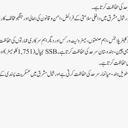
 اور شمال مشرق میں داخلی سلامتی کے فرائض، امن و قانون کی بحالی اور جنگجو مخالف ک
ی حفاظت کرتا ہے۔
ئفلز 1,643 کلومیٹر طویل ہند-میانمار سرحد کی حفاظت کرتی ہے اور شمال مشرق میں عسکریت پسن