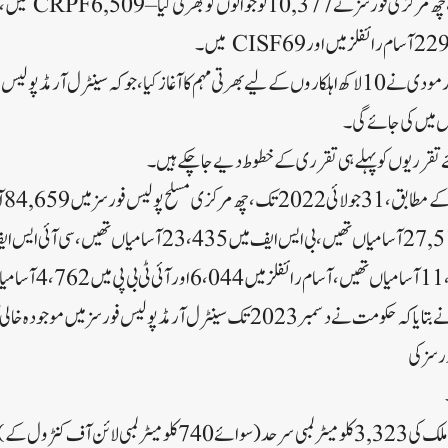
22 اکتوبر کو، وزیر اعظم نریندر مودی نے 10 لاکھ اہلکاروں کے لیے بھرتی مہم کا آغاز کیا، جو کہ سینٹر
ورسز میں 84,659 آسامیاں تھیں۔
وزارت داخلہ کے ایک اہلکار نے بتایا کہ حکومت نے دسمبر 2023 تک سینٹرل آرمڈ پولیس فو
ورسز کی
بی ایس ایف پاکستان کے ساتھ ملک کی 3,323 کلومیٹر لمبی سرحد (سوائے 740 کلومیٹر 