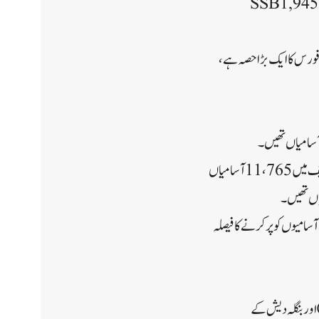
2022 میں بھی، جولائی تک، چھ مرکزی فورسز نے 10,377 نوجوانوں کو بھرتی کیا – 6,509 CRPF میں، 1,945 SSB
ل آرمڈ پولیس فورس کا ایک بڑا حصہ ہے،
جب کہ سی آر پی ایف میں 27,510 آسامیاں تھیں، بی ایس ایف میں 23،435 آسامیاں تھیں، سی آئی ایس ایف میں 11،765 آسامیاں
رسز میں موجودہ خالی آسامیوں کو پر کرنے کا فیصلہ
لمبی لائن آف کنٹرول کے) اور بنگلہ دیش کے