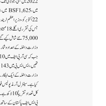
میں، 1,625 BSF میں، 229 آسام رائفلز میں اور 69 CISF میں۔
جس کی تقرری اگلے 18 مہینوں میں کی جائے گی۔
75,000 نئے شامل کیے گئے تقرریوں کو پہلے ہی تقرری کے خطوط دیے جا چکے ہیں۔
وزارت داخلہ کے اعداد و شمار کے مطابق، 31 جولائی 2022 تک، چھ مرکزی مسلح پولیس ف
تھیں، ایس ایس بی میں 11،143 آسامیاں تھیں، آسام رائفلز میں 6،044 اور آئی ٹی بی پی میں 4،762 آسامیاں تھیں۔
کیا ہے۔ سینٹرل آرمڈ پولیس ف
کل تعداد تقریباً 10 لاکھ ہے۔