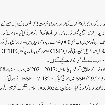
یروزگار نوجوانوں کو روزگار فراہم کرنے کی نریندر مودی حکومت کی کوششوں کے ایک حصے کے ط
 چھ مرکزی مسلح پولیس فورس میں تقریباً دو لاکھ افراد کو بھرتی کیا گیا، حکام نے کہا۔