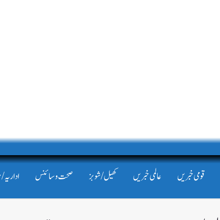
قومی خبریں
عالمی خبریں
کھیل/شوبز
صحت و سائنس
اداریہ/ 