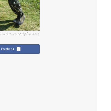
پچھلے 5 سالوں میں مسلح پولیس فورس کے ذریعہ 2 لاکھ نوجوانوں کو بھرتی کیا گیا: مرکز
Facebook