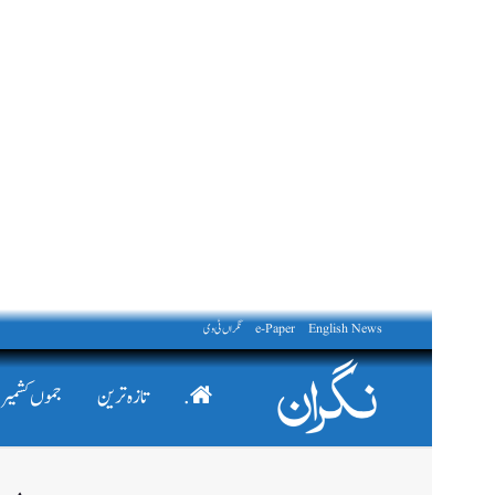
English News
e-Paper
نگراں ٹی وی
.
تازہ ترین
جموں کشمیر