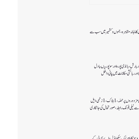
ا ماہانہ مشاہرہ، جموں و کشمیر میں سب سے
 بارش،بانڈی پورہ اور سوپور میںبادل
اور رہائشی مکانات میں پانی داخل
کولگام میں غیر مقامی مزدوروں پر حملہ،1ہلاک،1زخمی،ایل
سے ٹیلی فونک رابطہ، صورتحال کی جانکاری
سروسز کا پیپر لیک سکینڈل،اے سی بی کے