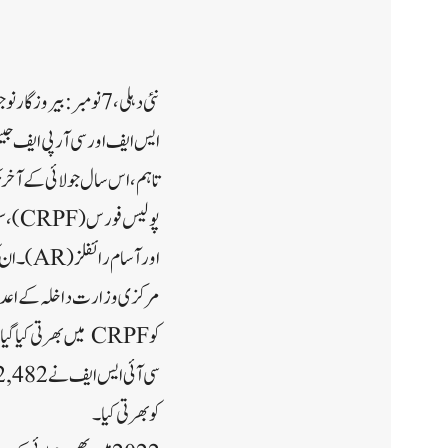
نئی دہلی، 7 نومبر: ب
ایس ایف اور سی آر پی ایف جیسی
اور آسام رائفلز (AR)۔ ان کو بھرنے کے لیے بھی اقدامات کیے گئے ہیں۔
کو CRPF میں بھرتی کیا گیا، 29,243 کو SSB میں بھرتی کیا گیا اور 17,482 کو BSF نے بھرتی کیا۔
کو بھرتی کیا۔