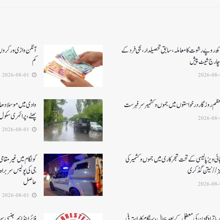
کھ روپے رشوت کا معاملہ،سابق تحصیلدار، نجی فرد کے
آنگن واڑی ورکروں ک
چارج شیٹ پیش
کم
2026-08-01
عظم روزگار درخواستوں میں جموں و کشمیر سرفہرست
وادی میں موسلادھار
پھٹے، پرائمری سکول 
2026-08-01
ئی ویز پالیسی کے تحت شجرکاری میں جموں و کشمیر کی
یز// نیتن گڈکری
جی کی پولیس سربراہ 
حاصل
2026-08-01
امرناتھ یاترا 6دن کی معطلی کے بعد بحال،پہلگام کا راستہ فی
فائر اینڈ ایمرجنسی 