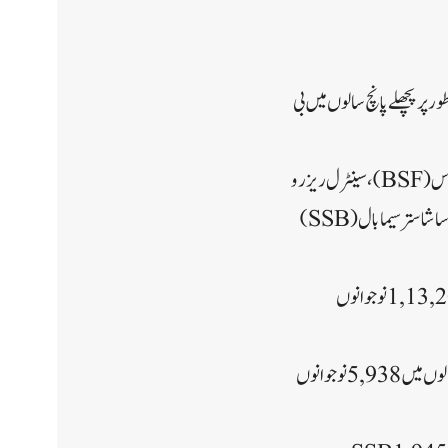
ور پر پچھلے پانچ سالوں میں بی
تاہم، اس سال جولائی کے آخر تک، ان فورسز میں اب بھی 84,000 سے زیادہ آسامیاں ہیں – بارڈر سیکیورٹی فورس (BSF)، سینٹرل ریزرو
پولیس فورس (CRPF)، سینٹرل انڈسٹریل سیکیورٹی فورس (CISF)، انڈو تبتی بارڈر۔ پولیس (ITBP)، ساشاستر سیما بال (SSB)
مرکزی وزارت داخلہ کے اعداد و شمار کے مطابق، گزشتہ پانچ سالوں (2017-2021) میں سب سے زیادہ 1,13,208 نوجوانوں
سی آئی ایس ایف نے 12,482 نوجوانوں کو بھرتی کیا، آئی ٹی بی پی نے 5,965 اور آسام رائفلز نے گزشتہ پانچ سالوں میں 5,938 نوجوانوں