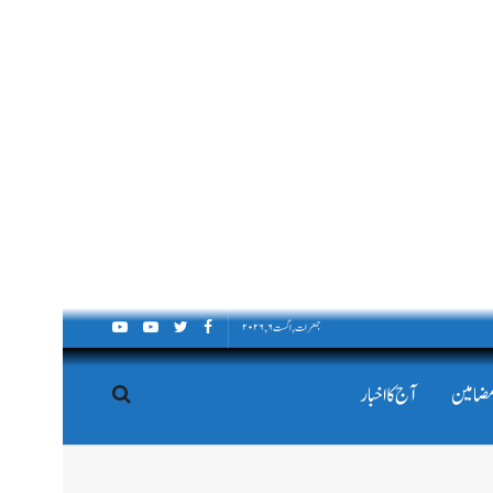
جمعرات, اگست ۶, ۲۰۲۶
مضامین
آج کا اخبار