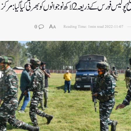
0
A
Reading Time: 1min read
2022-11-07
A