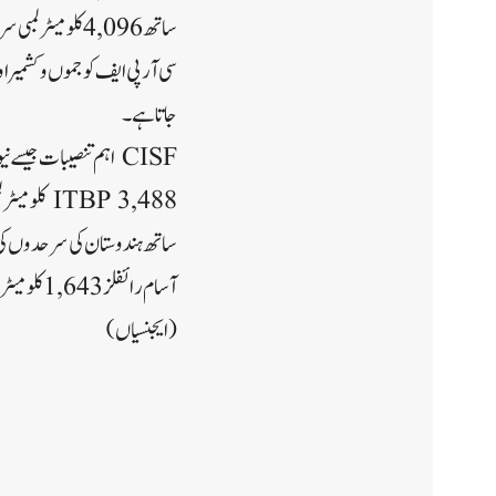
ساتھ 4,096 کلومیٹر لمبی سرحد کی حفاظت کرتا ہے۔
سی آر پی ایف کو جموں و کشمیر
جاتا ہے۔
CISF اہم تنصیبات جیسے نیوکلیئر پلانٹس، اہم صنعتوں، میٹرو نیٹ ورکس اور دیگر اہم سرکاری عمارتوں کی حفاظت کرتا ہے۔
ساتھ ہندوستان کی سرحدوں ک
آسام را
(ایجنسیاں)