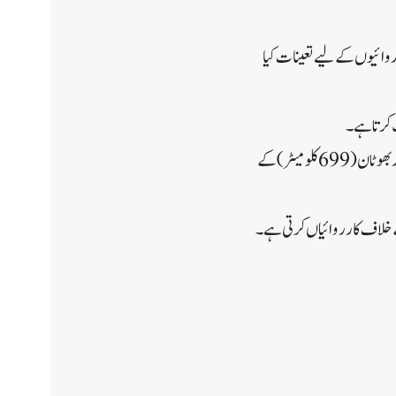
ارروائیوں کے لیے تعینات کیا
ITBP 3,488 کلومیٹر لمبی چین-ہندوستان سرحد کی حفاظت کرتا ہے۔ SSB نیپال (1,751 کلومیٹر) اور بھوٹان (699 کلومیٹر) کے
دی کے خلاف کارروائیاں کرتی ہے۔