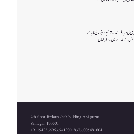
ی سرینگر آمد ،یاترا کیلئے سیکورٹی کا جائزہ
ٓپریشن کے بارے میں تبادلہ خیال
4th floor firdous shah bulding Abi guzar
Srinagar-190001
+911943566963,9419001837,6005481804