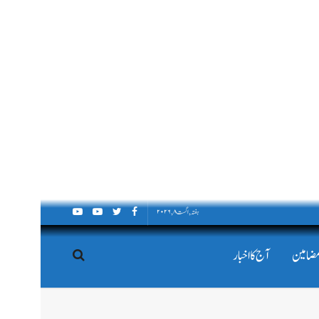
ہفتہ, اگست ۸, ۲۰۲۶
مضامین
آج کا اخبار