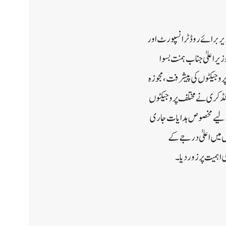
 پروگرام کے پہلے دن مرکزی وزیر برائے روڈ ٹرانسپورٹ اور
یر اعلیٰ جناب ہمنت بسوا
روجیکٹوں کی پیشرفت، مجوزہ
ب گڈکری نے مختلف پروجیکٹوں
یک پر لانے کے لیے مخصوص ہدایات جاری
 میں اعلیٰ درجے کے
اہمیت پر زور دیا۔