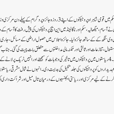
نئی دلی:شمال مشرقی علاقہ اور سکم میں قومی شاہراہ پروجیکٹوں کے اپنے 3 روزہ جائزہ
 آسام، میگھالیہ، سکم اور ناگالینڈ میں این ایچ پروجیکٹوں کی پیش رفت کا آسام کے وز
 وی سنگھ کے کے ساتھ جائزہ لیا۔ جائزہ اجلاس میں حصول اراضی کے مسائل، جاری پ
ستعمال، تنازعات اور ثالثی اور ممکنہ مالی مداخلتوں سے متعلق بات چیت کی گئی۔ جنا
میں ہورہی تاخیر کا بھی جائزہ لیا۔ 4 ریاستوں میں پروجیکٹوں میں تاخیر کی وجوہات کو سمجھنے اور انہیں ٹر
یداروں کو پروجیکٹوں کی جلد تکمیل کی ہدایت دی۔ انہوں نے شمال مشرقی ریاستوں
ر کرنے کے لیے مرکزی اور ریاستی ایجنسیوں کے درمیان تال میل اور شراکت داری کی 