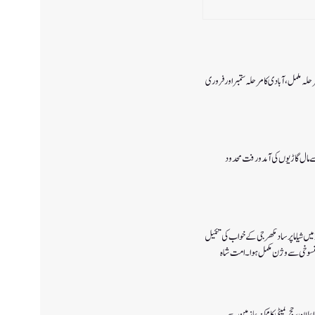
رحلہ مکمل،آبادی کا مرحلہ ستمبر اور فروری
 سے مال گاڑیوں کی آمدورفت محدود
پانچ اگست 2019میں شیاما پر ساد مکھرجی کے خواب کی تکمیل
 پالیسی 2027کا اعلان ،حج کمیٹی کا ممکنہ عازمین سے