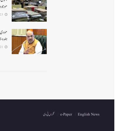
موجود ن
2026-06-23
ہندوستا
2026-06-21
English News
e-Paper
نگراں ٹی وی