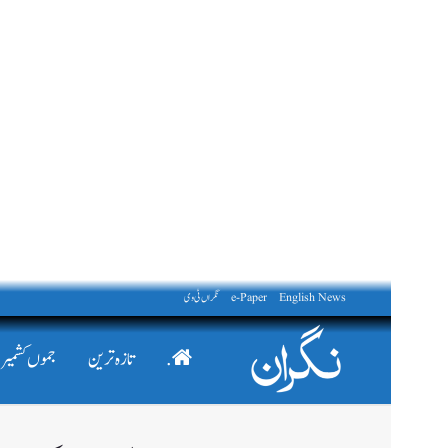
English News
e-Paper
نگراں ٹی وی
.
تازہ ترین
جموں کشمیر