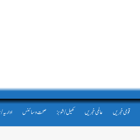
قومی خبریں
عالمی خبریں
کھیل/شوبز
صحت و سائنس
اداریہ/ 