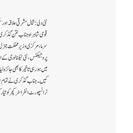
قومی شاہراہ جناب نتن گڈکری نے
سرما، مرکزی وزیر مملکت جنرل
پروجیکٹس، نئی ٹیکنالوجی کے ا
کیں۔ جناب گڈکری نے تمام عہد
ٹرانسپورٹ انفراسٹرکچر کو تیا