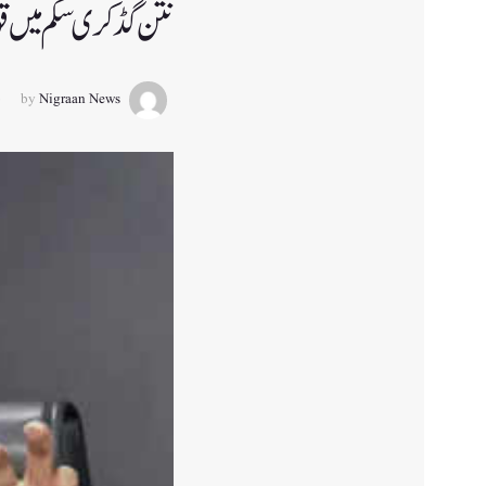
نتن گڈکری سکم میں قومی 
by
Nigraan News