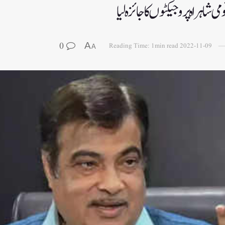
شاہراہ پروجیکٹوں کا جائزہ لیا
0
A
Reading Time: 1min read
2022-11-09
A