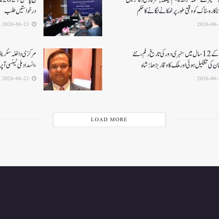
اکارہ سٹاک کو وقتی طور پر ٹھکانے لگانے کا حکم
درخواستیں طلب
2026-06-23
مودی کے 12 سال میں سنہری دور کی تاریخ رقم ، نئے
مرکزی داخلہ سکریٹری ک
ن کی تشکیل ہوئی اور ملک کا وقار بڑھا: شاہ
،انسداد ملی ٹینسی ا
2026-06-21
LOAD MORE