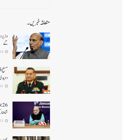
متعلقہ خبریں۔
وزیر دف
گے
2026-07-24
مسلح اف
دویدی
2026-07-01
26
شاہ نا
2026-06-25
جموں و 