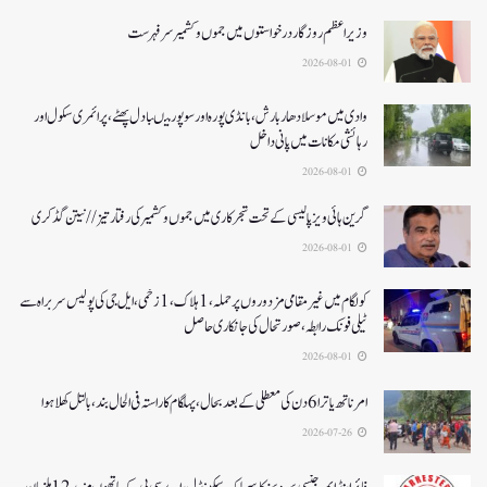
وزیر اعظم روزگار درخواستوں میں جموں و کشمیر سرفہرست
2026-08-01
وادی میں موسلادھار بارش،بانڈی پورہ اور سوپور میںبادل پھٹے، پرائمری سکول اور
رہائشی مکانات میں پانی داخل
2026-08-01
گرین ہائی ویز پالیسی کے تحت شجرکاری میں جموں و کشمیر کی رفتار تیز// نیتن گڈکری
2026-08-01
کولگام میں غیر مقامی مزدوروں پر حملہ،1ہلاک،1زخمی،ایل جی کی پولیس سربراہ سے
ٹیلی فونک رابطہ، صورتحال کی جانکاری حاصل
2026-08-01
امرناتھ یاترا 6دن کی معطلی کے بعد بحال،پہلگام کا راستہ فی الحال بند، بالتل کھلا ہوا
2026-07-26