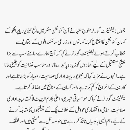
جموں:لیفٹیننٹ گورنر منوج سنہا نے آج کنونشن سنٹر میں مائع نینو یوریا پر افکو کے
کسان کنونشن کا افتتاح کیا۔ کسانوں اور زرعی سائنسدانوں کے اجتماع سے
خطاب کرتے ہوئے لیفٹیننٹ گورنر نے کہا کہ آج ہمارے سامنے سب سے بڑا
چیلنج مستقبل کے لیے کھادوں کو زیادہ پائیدار بنانا اور مناسب غذائیت کو یقینی بنانا
ہے۔ انہوں نے مزید کہا کہ نینو یوریا پیداواری صلاحیت، معیار کو بڑھاتا ہے اور
کاربن کے اخراج کو کم کرتا ہے، اور کسان کے منافع میں اضافہ کرتا ہے۔
لیفٹیننٹ گورنر نے کہا کہ موسمیاتی تبدیلی، اعلیٰ فارم ان پٹ لاگت، پیداواری
صلاحیت، سماجی و اقتصادی عوامل کے خلاف لچک کے چیلنجوں کا مقابلہ کرنے
کے لیے، ہم ایسی پالیسیاں نافذ کر رہے ہیں جو مسائل سے نمٹتی ہیں اور مختلف