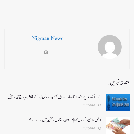
Nigraan News
متعلقہ خبریں۔
ایک لاکھ روپے رشوت کا معاملہ،سابق تحصیلدار، نجی فرد کے خلاف چارج شیٹ پیش
2026-08-01
آنگن واڑی ورکروں کا ماہانہ مشاہرہ، جموں و کشمیر میں سب سے کم
2026-08-01