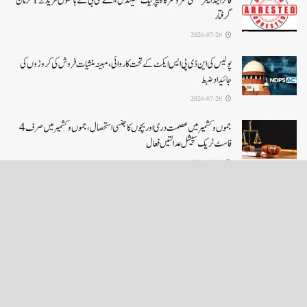
فائر اینڈ ایمرجنسی سروسز کا پیپر لیک سکینڈل،اے سی بی کے ہاتھوں مزید 12 ملزمان
گرفتار
2026-07-26
پولیس کی این ڈی پی ایس ایکٹ کے تحت کاروائی، مبینہ منشیات فروش کی کروڑوں کی
جائیداد ضبط
2026-07-26
جموں و کشمیر میں عصمت دری اور بچوں کا جنسی استحصال،جموں و کشمیر میں صرف 4
فاسٹ ٹریک سپیشل عدالتیں فعال
2026-07-26
LOAD MORE
English News
e-Paper
نگراں ٹی وی