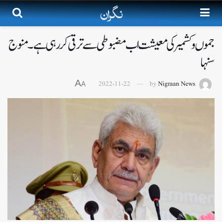
جموں و کشمیر کی معیشت اب مضبوطی سے ترقی کر رہی ہے۔ منوج
سنہا
A
2022-11-22
by
Nigraan News
A