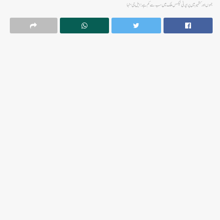
جموں اور کشمیر میں پراپرٹی ٹیکس ملک میں سب سے کم ہے: ایل جی سنہا