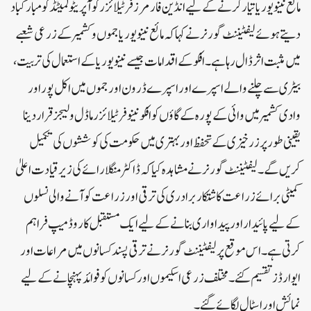
مائع نینو یوریا تیار کرنے کے لیے انڈین فارمرز فرٹیلائزر کوآپریٹو لمیٹڈ کو مبارکباد
دیتے ہوئے لیفٹیننٹ گورنر نے کہا کہ مائع نینو یوریا جموں و کشمیر کے زرعی شعبے
میں مثبت اثر ڈال رہا ہے۔ افکو کے اقدامات جیسے نینو یوریا کے استعمال کی تربیت،
بیٹری سے چلنے والے اسپرے اور اسپرے ڈرون اور جموں میں اکل پور اور
وادی کشمیر میں وائی کے پورہ کے گاؤں کو افکونینو فرٹیلائزر ماڈل ولیجز قرار دینا
یقینی طور پر زرخیزی کے تحفظ اور بہتری میں حکومت کی کوششوں کی تکمیل
کریں گے۔ لیفٹیننٹ گورنر نے مشاہدہ کیا کہ ڈاکٹر منگلا رائے کی زیرقیادت اعلیٰ
کمیٹی برائے زراعت کاشتکار برادری کی ترقی اور زراعت کو آنے والی نسلوں
کے لیے پائیدار اور پیداواری بنانے کے لیے ایک مستقبل کا روڈ میپ فراہم
کرتی ہے۔ اس موقع پر لیفٹیننٹ گورنر نے ترقی پسند کسانوں میں مراعات اور
ایوارڈز تقسیم کئے۔ مختلف زرعی اسکیموں اور کسانوں کو فوائد پہنچانے کے لیے
نمائش اور اسٹال لگائے گئے۔