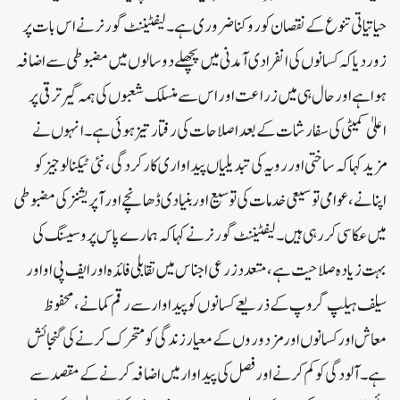
حیاتیاتی تنوع کے نقصان کو روکنا ضروری ہے۔ لیفٹیننٹ گورنر نے اس بات پر
زور دیا کہ کسانوں کی انفرادی آمدنی میں پچھلے دو سالوں میں مضبوطی سے اضافہ
ہوا ہے اور حال ہی میں زراعت اور اس سے منسلک شعبوں کی ہمہ گیر ترقی پر
اعلیٰ کمیٹی کی سفارشات کے بعد اصلاحات کی رفتار تیز ہوئی ہے۔ انہوں نے
مزید کہا کہ ساختی اور رویہ کی تبدیلیاں پیداواری کارکردگی، نئی ٹیکنالوجیز کو
اپنانے، عوامی توسیعی خدمات کی توسیع اور بنیادی ڈھانچے اور آپریشنز کی مضبوطی
میں عکاسی کر رہی ہیں۔ لیفٹیننٹ گورنر نے کہا کہ ہمارے پاس پروسیسنگ کی
بہت زیادہ صلاحیت ہے، متعدد زرعی اجناس میں تقابلی فائدہ اور ایف پی او اور
سیلف ہیلپ گروپ کے ذریعے کسانوں کو پیداوار سے رقم کمانے، محفوظ
معاش اور کسانوں اور مزدوروں کے معیار زندگی کو متحرک کرنے کی گنجائش
ہے۔ آلودگی کو کم کرنے اور فصل کی پیداوار میں اضافہ کرنے کے مقصد سے