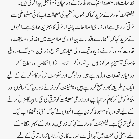
خدشات اور متعدد اسٹیک ہولڈرز کے درمیان ہم آہنگی پیدا کرتی ہیں۔
لیفٹیننٹ گورنر نے مزید کہا کہ جموں و کشمیر کی معیشت اب کافی مضبوطی سے
ترقی کر رہی ہے اور زرعی اصلاحات پائیدار ترقی کا بہترین علاج ہے۔ انہوں
نے مزید کہا کہ "ہمارے اقدامات پیداواری صلاحیت میں اضافہ، مسابقت،
تفاوت کو دور کرنے، زیادہ قیمت والی اشیاء میں تنوع، زرعی پروسیسنگ اور ویلیو
چینز کی توسیع پر مرکوز ہیں۔یہ نوٹ کرتے ہوئے کہ انتظامیہ اور سماج کے
درمیان تعلقات بدل رہے ہیں اور لوگ اور حکومت مل کر کام کرنے کے لیے
ایک نیا طریقہ کار وضع کر رہے ہیں، لیفٹیننٹ گورنر نے زور دیا کہ کسانوں اور
حکام کو مل کر کام کرنا چاہیے اور زرعی معیشت کو ترقی کی نئی راہ پر گامزن کرنے
کے لیے تعاون کو مضبوط کرنا چاہیے۔ انہوں نے کہا کہ مٹی کا تحفظ اب ایک
عالمی ترجیح ہے۔ لیفٹیننٹ گورنر نے کہا کہ زرعی پیداوار کے بہتر انتظام کے
لیے، مٹی کی صحت میں گہرائی سے سرمایہ کاری کرنا، پائیدار ترقی کے لیے